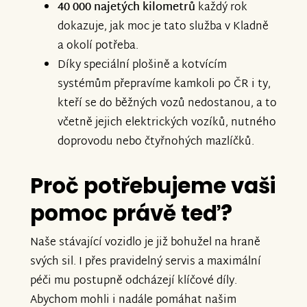
40 000 najetých kilometrů
každý rok
dokazuje, jak moc je tato služba v Kladně
a okolí potřeba.
Díky speciální plošině a kotvícím
systémům přepravíme kamkoli po ČR i ty,
kteří se do běžných vozů nedostanou, a to
včetně jejich elektrických vozíků, nutného
doprovodu nebo čtyřnohých mazlíčků.
Proč potřebujeme vaši
pomoc právě teď?
Naše stávající vozidlo je již bohužel na hraně
svých sil. I přes pravidelný servis a maximální
péči mu postupně odcházejí klíčové díly.
Abychom mohli i nadále pomáhat našim