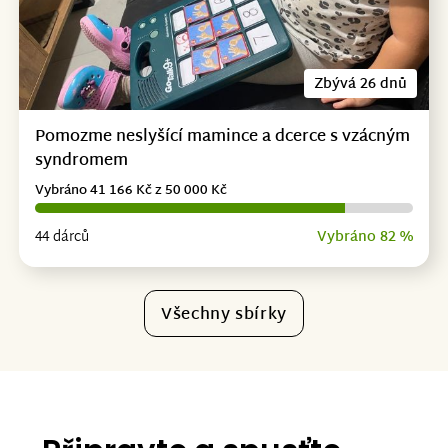
Zbývá 26 dnů
Pomozme neslyšící mamince a dcerce s vzácným
syndromem
Vybráno 41 166 Kč z 50 000 Kč
44 dárců
Vybráno 82 %
Všechny sbírky