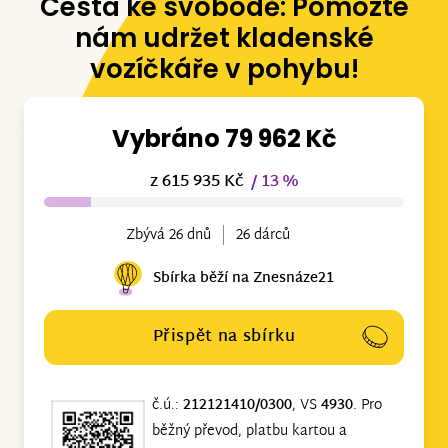
Cesta ke svobodě: Pomozte
nám udržet kladenské
vozíčkáře v pohybu!
Vybráno 79 962 Kč
z 615 935 Kč
/ 13 %
Zbývá 26 dnů
26 dárců
Sbírka běží na Znesnáze21
Přispět na sbírku
č.ú.:
212121410/0300
, VS
4930
. Pro
běžný převod, platbu kartou a