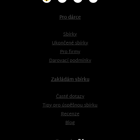
Pro dárce
Sbírky
Ukončené sbírky
Pro firmy
Darovací podmínky
Zakládám sbírku
Časté dotazy
Tipy pro úspěšnou sbírku
Recenze
Blog