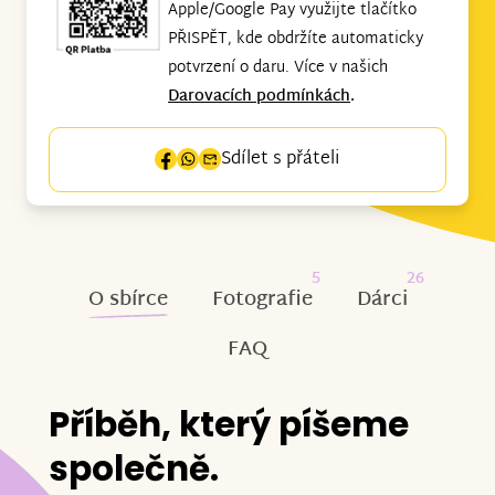
Apple/Google Pay využijte tlačítko
PŘISPĚT, kde obdržíte automaticky
potvrzení o daru. Více v našich
Darovacích podmínkách
.
Sdílet s přáteli
5
26
O sbírce
Fotografie
Dárci
FAQ
Příběh, který píšeme
společně.