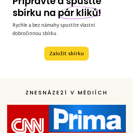
Připravte a spusťte
sbírku na
pár kliků!
Rychle a bez námahy spustíte vlastní
dobročinnou sbírku.
Založit sbírku
ZNESNÁZE21 V MÉDIÍCH