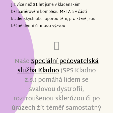
Již více než
31 let
jsme v kladenském
bezbariérovém komplexu META a v části
kladenských obcí oporou těm, pro které jsou
běžné denní činnosti výzvou.
Naše
Speciální pečovatelská
služba Kladno
(SPS Kladno
z.s.)
pomáhá lidem se
svalovou dystrofií,
roztroušenou sklerózou či po
úrazech žít téměř samostatný