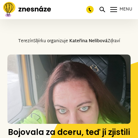
MENU
Terezín
Sbírku organizuje
Kateřina Nelibová
Zdraví
Bojovala za dceru, teď jí zjistili