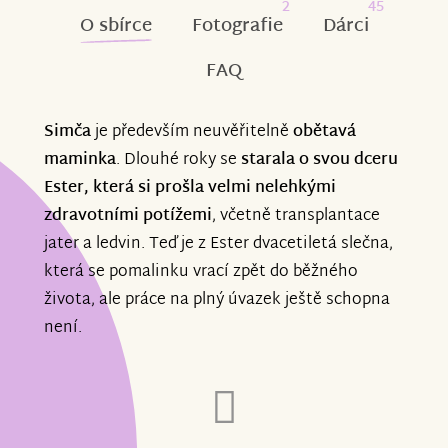
2
45
O sbírce
Fotografie
Dárci
FAQ
Simča
je především neuvěřitelně
obětavá
maminka
. Dlouhé roky se
starala o svou dceru
Ester, která si prošla velmi nelehkými
zdravotními potížemi
, včetně transplantace
jater a ledvin. Teď je z Ester dvacetiletá slečna,
která se pomalinku vrací zpět do běžného
života, ale práce na plný úvazek ještě schopna
není.