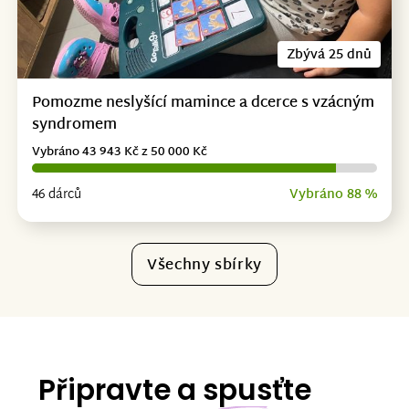
Zbývá 25 dnů
Pomozme neslyšící mamince a dcerce s vzácným
syndromem
Vybráno 43 943 Kč z 50 000 Kč
46 dárců
Vybráno 88 %
Všechny sbírky
Připravte a spusťte