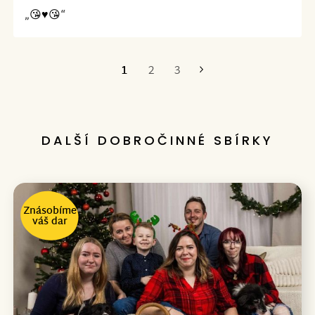
„😘♥️😘“
1
2
3
Poslední
DALŠÍ DOBROČINNÉ SBÍRKY
Znásobíme
váš dar