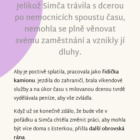
Jelikož Simča trávila s dcerou
po nemocnicích spoustu času,
nemohla se plně věnovat
svému zaměstnání a vznikly jí
dluhy.
Aby je poctivě splatila, pracovala jako
řidička
kamionu
. Jezdila do zahraničí, brala víkendové
služby a na úkor času s milovanou dcerou tvrdě
vydělávala peníze, aby vše zvládla.
Když už se konečně zdálo, že bude vše v
pořádku a Simča chtěla změnit práci, aby mohla
být více doma s Esterkou, přišla
další obrovská
rána
.