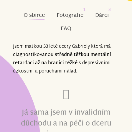
1
3
O sbírce
Fotografie
Dárci
FAQ
Jsem matkou 33 leté dcery Gabriely která má
diagnostikovanou
středně těžkou mentální
retardaci až na hranici těžké
s depresivními
úzkostmi a poruchami nálad
.
Já sama jsem v invalidním
důchodu a na péči o dceru