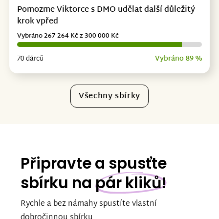
Pomozme Viktorce s DMO udělat další důležitý
krok vpřed
Vybráno 267 264 Kč z 300 000 Kč
70 dárců
Vybráno 89 %
Všechny sbírky
Připravte a spusťte
sbírku na
pár kliků!
Rychle a bez námahy spustíte vlastní
dobročinnou sbírku.