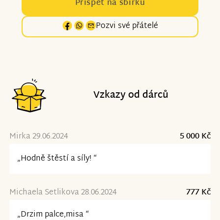
Přispět na sbírku
Pozvi své přátelé
Vzkazy od dárců
Mirka 29.06.2024
5 000 Kč
„Hodně štěstí a síly! “
Michaela Setlikova 28.06.2024
777 Kč
„Drzim palce,misa “