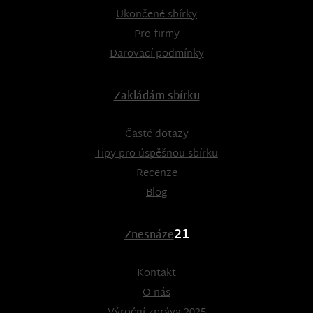
Ukončené sbírky
Pro firmy
Darovací podmínky
Zakládám sbírku
Časté dotazy
Tipy pro úspěšnou sbírku
Recenze
Blog
21
Znesnáze
Kontakt
O nás
Výroční zpráva 2025