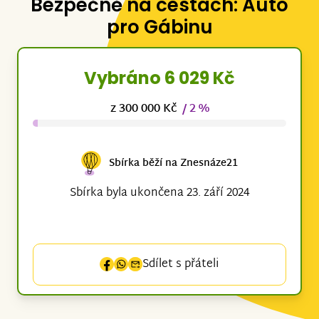
Bezpečně na cestách: Auto
pro Gábinu
Vybráno 6 029 Kč
z 300 000 Kč
/ 2 %
Sbírka běží na Znesnáze21
Sbírka byla ukončena 23. září 2024
Sdílet s přáteli