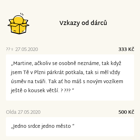
Vzkazy od dárců
??‍♀️ 27.05.2020
333 Kč
„Martine, ačkoliv se osobně neznáme, tak když
jsem Tě v Plzni párkrát potkala, tak si měl vždy
úsměv na tváři. Tak ať ho máš s novým vozíkem
ještě o kousek větší. ? ??‍? “
Olda 27.05.2020
500 Kč
„Jedno srdce jedno město “