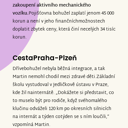
zakoupení aktivního mechanického
vozíku.
Pojišťovna bohužel zaplatí jenom 45 000
korun a není v jeho finančníchmožnostech
doplatit zbytek ceny, která činí necelých 34 tisíc
korun.
CestaPraha-Plzeň
Dřívebohužel nebyla běžná integrace, a tak
Martin nemohl chodil mezi zdravé děti.Základní
školu vystudoval v Jedličkově ústavu v Praze,
kde žil nainternátě. „Dokážete si představit, co
to muselo být pro rodiče, když svéhomalého
klučinu odváželi 120 km po okresních silnicích
na internát a týden cotýden se s ním loučili,“
vzpomíná Martin.