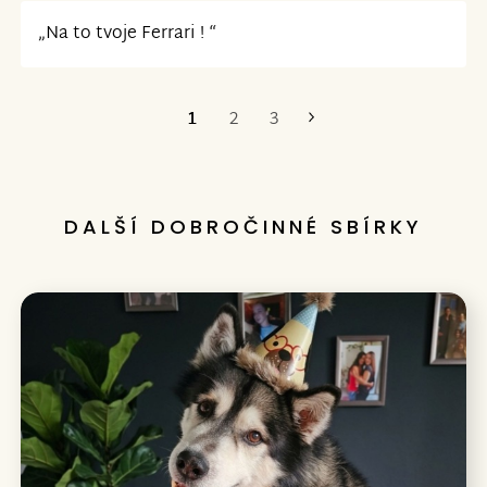
„Na to tvoje Ferrari ! “
1
2
3
Poslední
DALŠÍ DOBROČINNÉ SBÍRKY