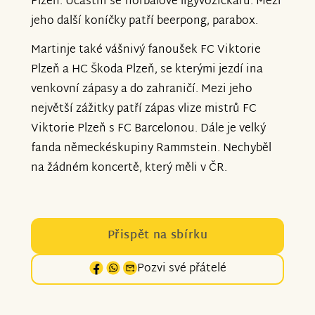
Plzeň. Účastní se florbalové ligyvozíčkářů. Mezi
jeho další koníčky patří beerpong, parabox.
Martinje také vášnivý fanoušek FC Viktorie
Plzeň a HC Škoda Plzeň, se kterými jezdí ina
venkovní zápasy a do zahraničí. Mezi jeho
největší zážitky patří zápas vlize mistrů FC
Viktorie Plzeň s FC Barcelonou. Dále je velký
fanda německéskupiny Rammstein. Nechyběl
na žádném koncertě, který měli v ČR.
Přispět na sbírku
Pozvi své přátelé