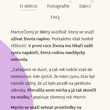
6
81
O sbírce
Fotografie
Dárci
FAQ
MartinČerný je 38letý vozíčkář, který se snaží
užívat života naplno.
Potkaloho však hodně
těžkostí.
V první roce života mu lékaři našli
cystu napáteři, která rodinu navždycky
ovlivnila.
„Začaljsem se dusit, a tak mě rodiče vzali do
nemocnice, kde zjistili, že mám cystu.Stav byl
natolik vážný, že už bylo pozdě na jakékoliv
zákroky.
Přerušila semi mícha a já tak skončil
na vozíku,“
popisuje zlomový rok Martin.
Martin se snaží sehnat prostředky na