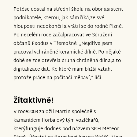
Potése dostal na střední školu na obor asistent
podnikatele, kterou, jak sám říká,ze své
hlouposti nedokončil a vrátil se do rodné Plzně.
Po necelém roce začalpracovat ve Sdružení
občanů Exodus v Třemošné. „Nejdříve jsem
pracoval vchráněné keramické dílně. Po nějaké
době se zde otevřela druhá chráněná dílna,a to
digitalizace dat. Ke které mám bližší vztah,
protože práce na počítači měbaví,“ líčí.
Žítaktivně!
V roce2003 založil Martin společně s
kamarádem florbalový tým vozíčkářů,
kterýfunguje dodnes pod názvem SKH Meteor