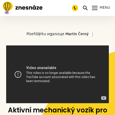
MENU
Plzeň
Sbírku organizuje
Martin Černý
Aktivní mechanický vozík pro