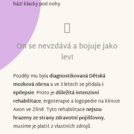
hází klacky pod nohy.
On se nevzdává a bojuje jako
lev!
Později mu byla
diagnostikovaná Dětská
mozková obrna
a ve 3 letech se přidala
i
epilepsie
. Proto je
důležitá intenzivní
rehabilitace
, ergoterapie a logopedie na klinice
Axon ve Zlíně. Tyto rehabilitace
nejsou
hrazeny ze strany zdravotní pojišťovny
,
musíme je platit z vlastních zdrojů.