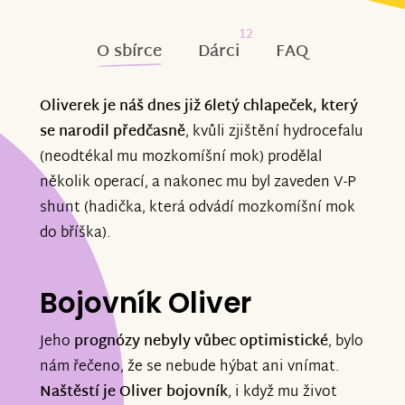
12
O sbírce
Dárci
FAQ
Oliverek je náš dnes již 6letý chlapeček, který
se narodil předčasně
, kvůli zjištění hydrocefalu
(neodtékal mu mozkomíšní mok) prodělal
několik operací, a nakonec mu byl zaveden V-P
shunt (hadička, která odvádí mozkomíšní mok
do bříška).
Bojovník Oliver
Jeho
prognózy nebyly vůbec optimistické
, bylo
nám řečeno, že se nebude hýbat ani vnímat.
Naštěstí je Oliver bojovník
, i když mu život