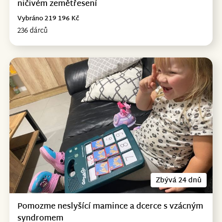
ničivém zemětřesení
Vybráno 219 196 Kč
236 dárců
Zbývá 24 dnů
Pomozme neslyšící mamince a dcerce s vzácným
syndromem