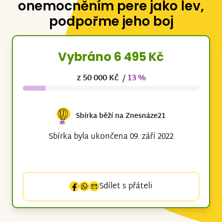
onemocněním pere jako lev,
podpořme jeho boj
Vybráno 6 495 Kč
z 50 000 Kč
/ 13 %
Sbírka běží na Znesnáze21
Sbírka byla ukončena 09. září 2022
Sdílet s přáteli