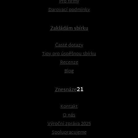
Pro firmy
Darovací podmínky
Zakládám sbírku
Časté dotazy
Tipy pro úspěšnou sbírku
Recenze
Blog
21
Znesnáze
Kontakt
O nás
Výroční zpráva 2025
Spolupracujeme