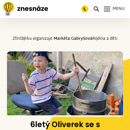
MENU
Zlín
Sbírku organizuje
Markéta Gabryšová
Rodina a děti
6letý Oliverek se s