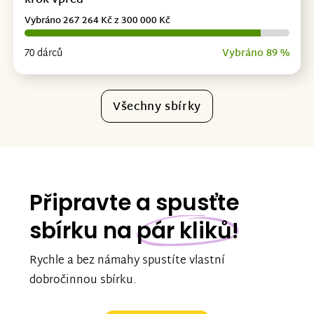
krok vpřed
Vybráno 267 264 Kč z 300 000 Kč
70 dárců
Vybráno 89 %
Všechny sbírky
Připravte a spusťte
sbírku na
pár kliků!
Rychle a bez námahy spustíte vlastní
dobročinnou sbírku.