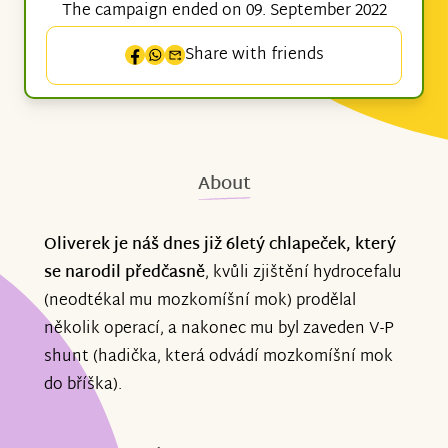
The campaign ended on 09. September 2022
Share with friends
About
Oliverek je náš dnes již 6letý chlapeček, který
se narodil předčasně
, kvůli zjištění hydrocefalu
(neodtékal mu mozkomíšní mok) prodělal
několik operací, a nakonec mu byl zaveden V-P
shunt (hadička, která odvádí mozkomíšní mok
do bříška).