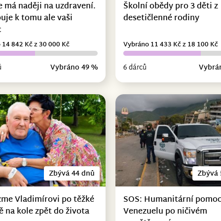
e má naději na uzdravení.
Školní obědy pro 3 děti z
uje k tomu ale vaši
desetičlenné rodiny
c
 14 842 Kč z 30 000 Kč
Vybráno 11 433 Kč z 18 100 Kč
ů
Vybráno 49 %
6 dárců
Vybrá
Zbývá 44 dnů
Zbývá 
me Vladimírovi po těžké
SOS: Humanitární pomoc
 na kole zpět do života
Venezuelu po ničivém