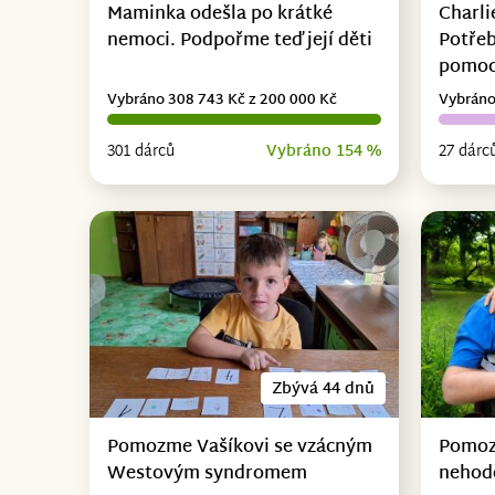
Maminka odešla po krátké
Charli
nemoci. Podpořme teď její děti
Potřeb
pomo
Vybráno 308 743 Kč z 200 000 Kč
Vybráno
301 dárců
Vybráno 154 %
27 dárc
Zbývá 44 dnů
Pomozme Vašíkovi se vzácným
Pomoz
Westovým syndromem
nehodě