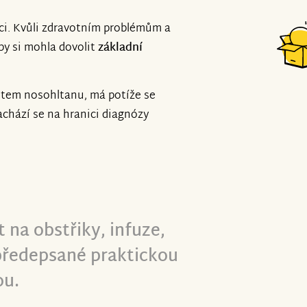
aci. Kvůli zdravotním problémům a
by si mohla dovolit
základní
ětem nosohltanu, má potíže se
achází se na hranici diagnózy
 na obstřiky, infuze,
 předepsané praktickou
ou.