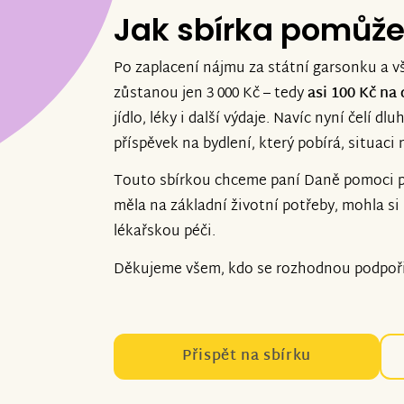
Jak sbírka pomůž
Po zaplacení nájmu za státní garsonku a v
zůstanou jen 3 000 Kč – tedy
asi 100 Kč na
jídlo, léky i další výdaje. Navíc nyní čelí d
příspěvek na bydlení, který pobírá, situaci 
Touto sbírkou chceme paní Daně pomoci př
měla na základní životní potřeby, mohla si 
lékařskou péči.
Děkujeme všem, kdo se rozhodnou podpořit 
Přispět na sbírku