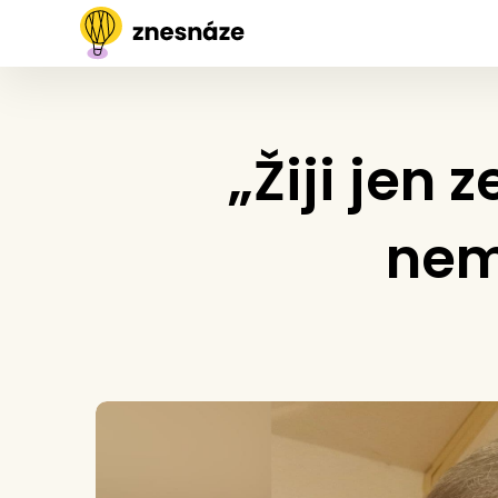
„Žiji jen
nem