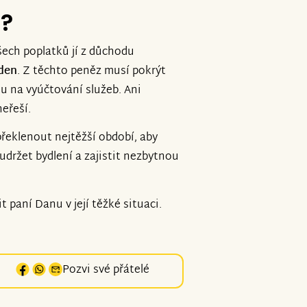
e?
šech poplatků jí z důchodu
 den
. Z těchto peněz musí pokrýt
luhu na vyúčtování služeb. Ani
neřeší.
eklenout nejtěžší období, aby
udržet bydlení a zajistit nezbytnou
paní Danu v její těžké situaci.
Pozvi své přátelé