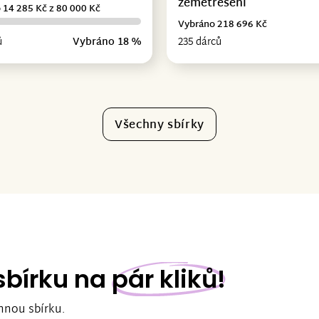
zemětřesení
 14 285 Kč z 80 000 Kč
Vybráno 218 696 Kč
ů
Vybráno 18 %
235 dárců
Všechny sbírky
 sbírku na
pár kliků!
nnou sbírku.