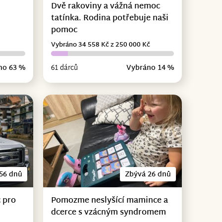
Dvě rakoviny a vážná nemoc
tatínka. Rodina potřebuje naši
pomoc
Vybráno 34 558 Kč z 250 000 Kč
no 63 %
61 dárců
Vybráno 14 %
56 dnů
Zbývá 26 dnů
 pro
Pomozme neslyšící mamince a
dcerce s vzácným syndromem