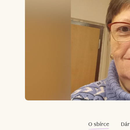
O sbírce
Dár