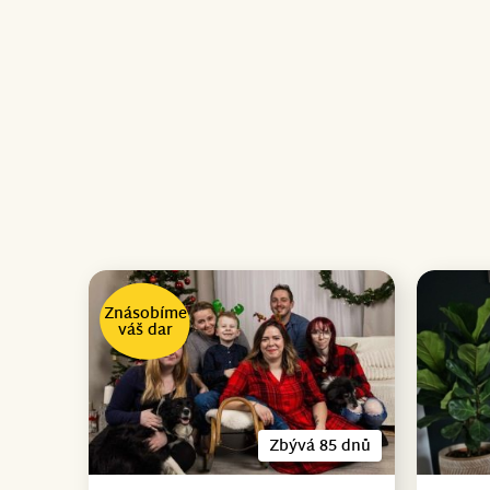
Znásobíme
váš dar
Zbývá 85 dnů