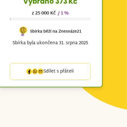
Vybráno 373 Kč
z 25 000 Kč
/ 1 %
Sbírka běží na Znesnáze21
Sbírka byla ukončena 31. srpna 2025
Sdílet s přáteli