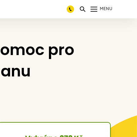
MENU
 Pomoc pro
Danu