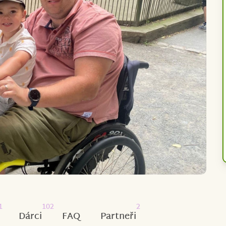
1
102
2
Dárci
FAQ
Partneři