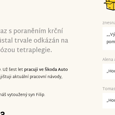
znesná
raz s poraněním krční
„„Vý
ůstal trvale odkázán na
pom
nózou tetraplegie.
Alena 
. Už šest let
pracuji ve Škoda Auto
„Hod
jištuji aktuální pracovní návody,
Tomas 
náš vytoužený syn Filip.
„Hod
e?