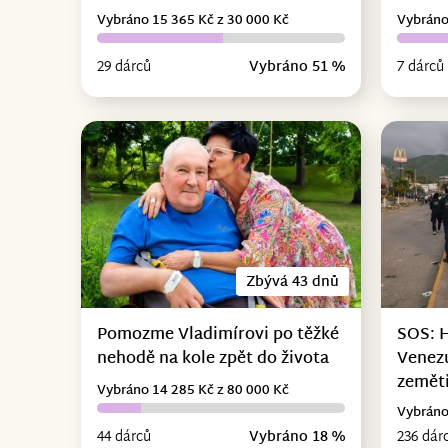
Vybráno 15 365 Kč z 30 000 Kč
Vybráno
29 dárců
Vybráno 51 %
7 dárců
Zbývá 43 dnů
Pomozme Vladimírovi po těžké
SOS: 
nehodě na kole zpět do života
Venez
zemět
Vybráno 14 285 Kč z 80 000 Kč
Vybráno
44 dárců
Vybráno 18 %
236 dár