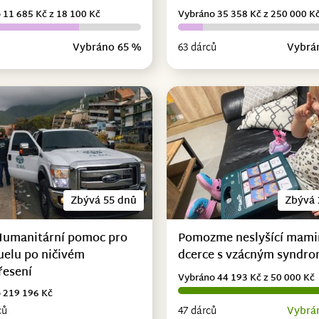
 11 685 Kč z 18 100 Kč
Vybráno 35 358 Kč z 250 000 K
Vybráno 65 %
63 dárců
Vybrá
Zbývá 55 dnů
Zbývá 
Humanitární pomoc pro
Pomozme neslyšící mami
uelu po ničivém
dcerce s vzácným syndr
řesení
Vybráno 44 193 Kč z 50 000 Kč
 219 196 Kč
ců
47 dárců
Vybrá