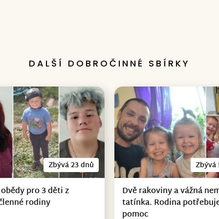
DALŠÍ DOBROČINNÉ SBÍRKY
Zbývá 23 dnů
Zbývá 
 obědy pro 3 děti z
Dvě rakoviny a vážná ne
členné rodiny
tatínka. Rodina potřebuje
pomoc