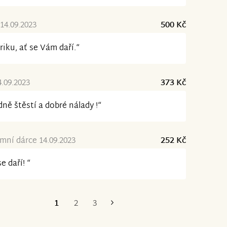
14.09.2023
500 Kč
riku, ať se Vám daří.“
4.09.2023
373 Kč
ně štěstí a dobré nálady !“
ní dárce 14.09.2023
252 Kč
se daří! “
1
2
3
Poslední