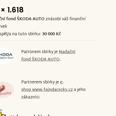
× 1.618
ční fond ŠKODA AUTO
znásobí váš finanční
ěvek
ispěl/a na tuto sbírku:
30 000 Kč
Patronem sbírky je
Nadační
fond ŠKODA AUTO
.
Partnerem sbírky je
e-
shop
www.fajndarecky.cz
a jeho
zákazníci.