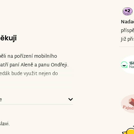
Nada
přísp
ěkuji
Již př
pěli na pořízení mobilního
tří paní Aleně a panu Ondřeji.
Zvedák bude využit nejen do
e
lavi.