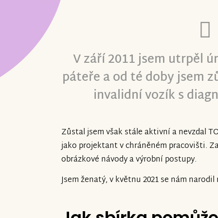
V září 2011 jsem utrpěl ú
páteře a od té doby jsem z
invalidní vozík s diag
Zůstal jsem však stále aktivní a nevzdal TO
jako projektant v chráněném pracovišti. Za
obrázkové návody a výrobní postupy.
Jsem ženatý, v květnu 2021 se nám narodil 
Jak sbírka pomůž