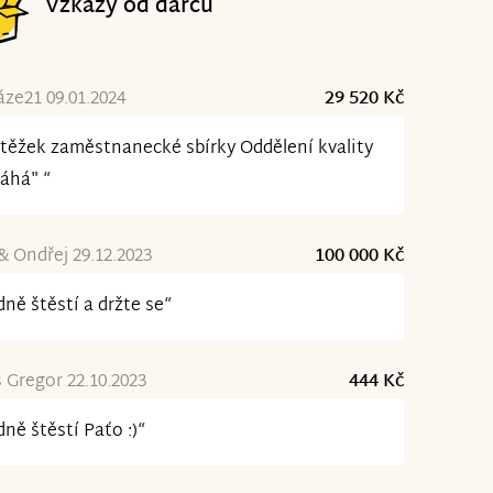
Vzkazy od dárců
ze21 09.01.2024
29 520 Kč
těžek zaměstnanecké sbírky Oddělení kvality
áhá" “
& Ondřej 29.12.2023
100 000 Kč
ně štěstí a držte se“
Gregor 22.10.2023
444 Kč
ně štěstí Paťo :)“