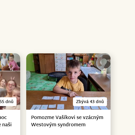
55 dnů
Zbývá 43 dnů
moc
Pomozme Vašíkovi se vzácným
 naši
Westovým syndromem