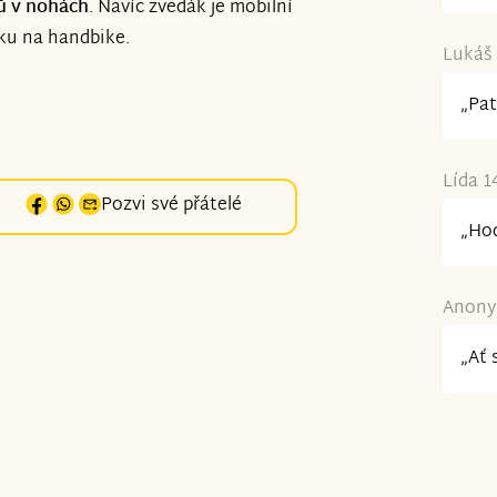
ků v nohách
. Navíc zvedák je mobilní
íku na handbike.
Lukáš 
„Pat
Lída 1
Pozvi své přátelé
„Hod
Anonym
„Ať 