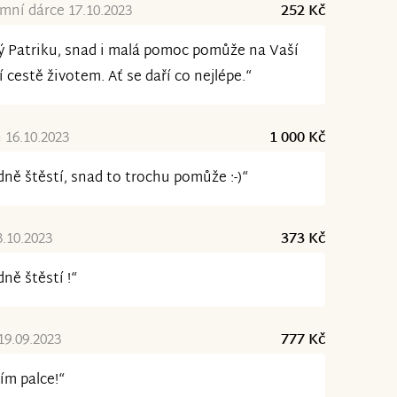
ní dárce 17.10.2023
252 Kč
ý Patriku, snad i malá pomoc pomůže na Vaší
í cestě životem. Ať se daří co nejlépe.“
 16.10.2023
1 000 Kč
ně štěstí, snad to trochu pomůže :-)“
3.10.2023
373 Kč
ně štěstí !“
19.09.2023
777 Kč
ím palce!“