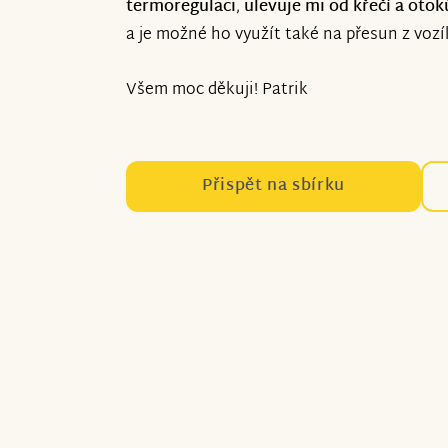
termoregulaci
,
ulevuje mi od křečí a oto
a je možné ho využít také na přesun z voz
Všem moc děkuji! Patrik
Přispět na sbírku