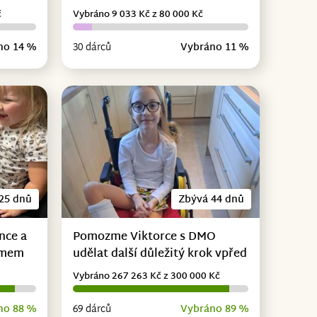
č
Vybráno 9 033 Kč z 80 000 Kč
no 14 %
30 dárců
Vybráno 11 %
25 dnů
Zbývá 44 dnů
nce a
Pomozme Viktorce s DMO
omem
udělat další důležitý krok vpřed
Vybráno 267 263 Kč z 300 000 Kč
no 88 %
69 dárců
Vybráno 89 %