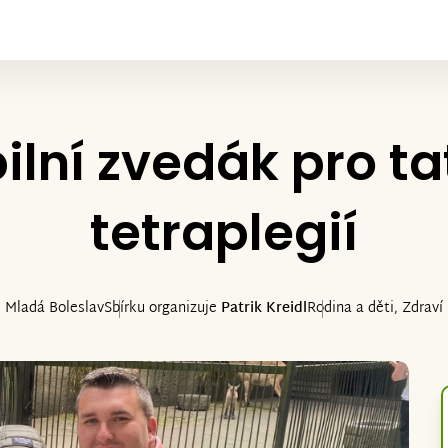
lní zvedák pro ta
tetraplegií
Mladá Boleslav
Sbírku organizuje
Patrik Kreidl
Rodina a děti, Zdraví