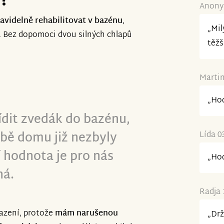
Anonym
ravidelně rehabilitovat v bazénu
,
„Mil
i. Bez dopomoci dvou silných chlapů
těžš
Martin
„Hod
ídit zvedák do bazénu,
bě domu již nezbyly
Lída 0
í hodnota je pro nás
„Hod
ná.
Radja 
azení, protože
mám narušenou
„Drž