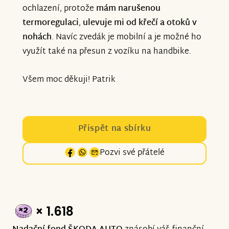
ochlazení, protože
mám narušenou
termoregulaci
,
ulevuje mi od křečí a otoků v
nohách
. Navíc zvedák je mobilní a je možné ho
využít také na přesun z vozíku na handbike.
Všem moc děkuji! Patrik
Přispět na sbírku
Pozvi své přátelé
× 1.618