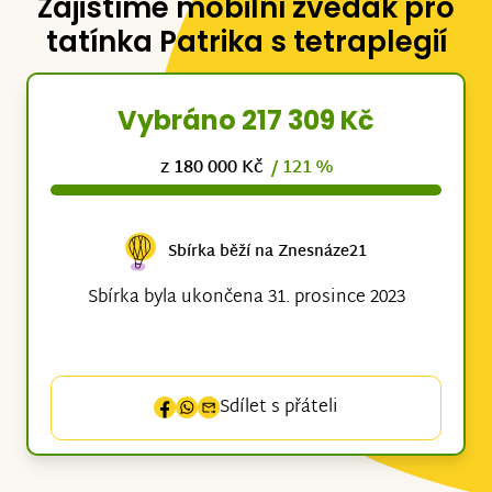
Zajistíme mobilní zvedák pro
tatínka Patrika s tetraplegií
Vybráno 217 309 Kč
z 180 000 Kč
/ 121 %
Sbírka běží na Znesnáze21
Sbírka byla ukončena 31. prosince 2023
Sdílet s přáteli