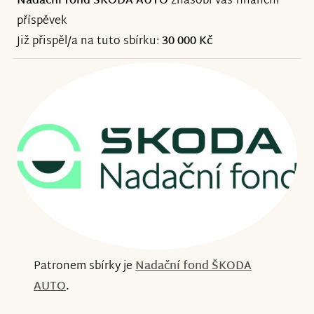
Nadační fond ŠKODA AUTO
znásobí váš finanční
příspěvek
Již přispěl/a na tuto sbírku:
30 000 Kč
Patronem sbírky je
Nadační fond ŠKODA
AUTO
.