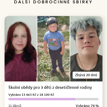
DALŠÍ DOBROČINNÉ SBÍRKY
Zbývá 20 dnů
Školní obědy pro 3 děti z desetičlenné rodiny
Vybráno 13 463 Kč z 18 100 Kč
11 dárců
Vybráno 74 %