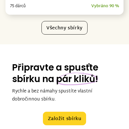
75 dárců
Vybráno 90 %
Všechny sbírky
Připravte a spusťte
sbírku na
pár kliků!
Rychle a bez námahy spustíte vlastní
dobročinnou sbírku.
Založit sbírku