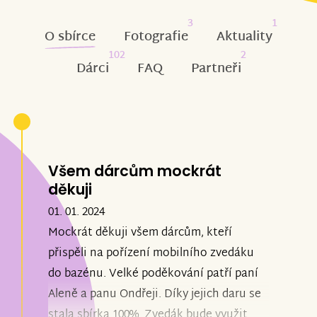
3
1
O sbírce
Fotografie
Aktuality
102
2
Dárci
FAQ
Partneři
Všem dárcům mockrát
děkuji
01. 01. 2024
Mockrát děkuji všem dárcům, kteří
přispěli na pořízení mobilního zvedáku
do bazénu. Velké poděkování patří paní
Aleně a panu Ondřeji. Díky jejich daru se
stala sbírka 100%. Zvedák bude využit