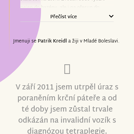
nejen do bazénu, ale i na přesun do
handbiku.
Přečíst více
Jmenuji se
Patrik Kreidl
a žiji v Mladé Boleslavi.
V září 2011 jsem utrpěl úraz s
poraněním krční páteře a od
té doby jsem zůstal trvale
odkázán na invalidní vozík s
diagnózou tetraplegie.