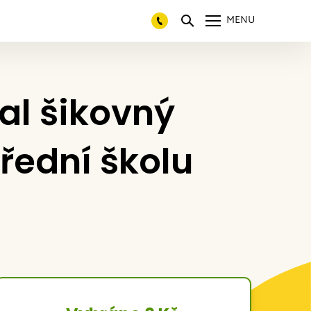
MENU
al šikovný
řední školu