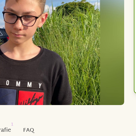
1
afie
FAQ