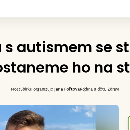
 s autismem se st
ostaneme ho na st
Most
Sbírku organizuje
Jana Fořtová
Rodina a děti, Zdraví