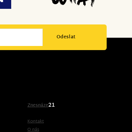
Odeslat
21
Znesnáze
Kontakt
O nás