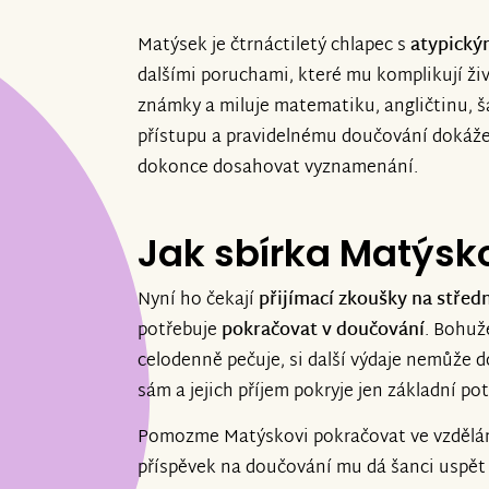
Matýsek je čtrnáctiletý chlapec s
atypick
dalšími poruchami, které mu komplikují živ
známky a miluje matematiku, angličtinu, ša
přístupu a pravidelnému doučování dokáže 
dokonce dosahovat vyznamenání.
Jak sbírka Matýsk
Nyní ho čekají
přijímací zkoušky na středn
potřebuje
pokračovat v doučování
. Bohuž
celodenně pečuje, si další výdaje nemůže 
sám a jejich příjem pokryje jen základní pot
Pomozme Matýskovi pokračovat ve vzdělání 
příspěvek na doučování mu dá šanci uspět a