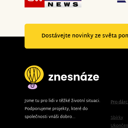
Dostávejte novinky ze světa po
Jsme tu pro lidi v těžké životní situaci.
Pro dár
Podporujeme projekty, které do
společnosti vnáši dobro...
Sbírky
Ukončen