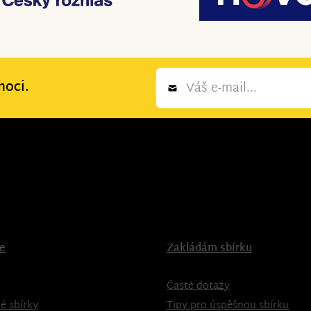
Newsletter
moci.
*
ce
Zakládám sbírku
Časté dotazy
é sbírky
Tipy pro úspěšnou sbírku