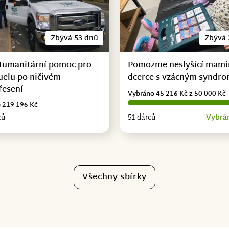
Zbývá 53 dnů
Zbývá 
Humanitární pomoc pro
Pomozme neslyšící mami
uelu po ničivém
dcerce s vzácným syndr
řesení
Vybráno 45 216 Kč z 50 000 Kč
 219 196 Kč
ců
51 dárců
Vybrá
Všechny sbírky