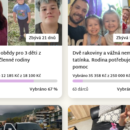
Zbývá 21 dnů
Zbývá 
 obědy pro 3 děti z
Dvě rakoviny a vážná ne
členné rodiny
tatínka. Rodina potřebuje
pomoc
 12 185 Kč z 18 100 Kč
Vybráno 35 358 Kč z 250 000 K
Vybráno 67 %
63 dárců
Vybrá