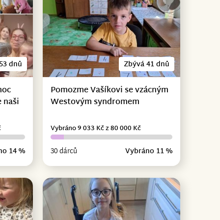
53 dnů
Zbývá 41 dnů
moc
Pomozme Vašíkovi se vzácným
 naši
Westovým syndromem
č
Vybráno 9 033 Kč z 80 000 Kč
no 14 %
30 dárců
Vybráno 11 %