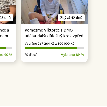
23 dnů
Zbývá 42 dnů
nce a
Pomozme Viktorce s DMO
omem
udělat další důležitý krok vpřed
Vybráno 267 264 Kč z 300 000 Kč
no 90 %
70 dárců
Vybráno 89 %