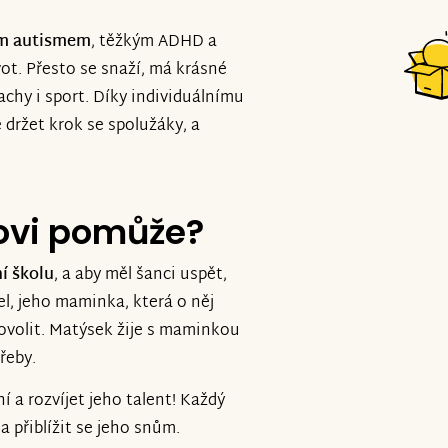
ým autismem
, těžkým ADHD a
ot. Přesto se snaží, má krásné
chy i sport. Díky individuálnímu
držet krok se spolužáky, a
ovi pomůže?
í školu
, a aby měl šanci uspět,
el, jeho maminka, která o něj
dovolit. Matýsek žije s maminkou
řeby.
a rozvíjet jeho talent! Každý
 přiblížit se jeho snům.