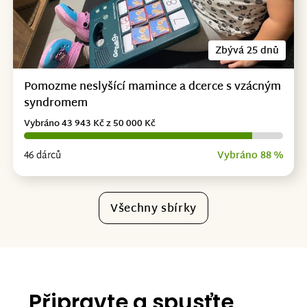
Zbývá 25 dnů
Pomozme neslyšící mamince a dcerce s vzácným
syndromem
Vybráno 43 943 Kč z 50 000 Kč
46 dárců
Vybráno 88 %
Všechny sbírky
Připravte a spusťte