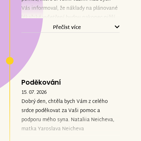
Vás informoval, že náklady na plánované
lékařské vyšetření budou nakonec nižší,
než se původně předpokládalo. Zbývající
Přečíst více
finanční prostředky bych chtěl využít na
úhradu školního stravování a na účast v
zájmových kroužcích, které jsou pro mě
důležité a podporují můj osobní rozvoj.
Děkuji Vám za pochopení, důvěru a za to,
že mi pomáháte zvládat nejen léčbu, ale i
Poděkování
každodenní život. Velmi si Vaší pomoci
15. 07. 2026
vážím.
Dobrý den, chtěla bych Vám z celého
srdce poděkovat za Vaši pomoc a
Neichev Yaroslav.
podporu mého syna. Nataliia Neicheva,
matka Yaroslava Neicheva