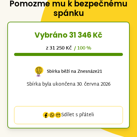
Pomozme mu k bezpečnému
spánku
Vybráno 31 346 Kč
z 31 250 Kč
/ 100 %
Sbírka běží na Znesnáze21
Sbírka byla ukončena 30. června 2026
Sdílet s přáteli