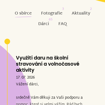
3
2
O sbírce
Fotografie
Aktuality
65
Dárci
FAQ
Využití daru na školní
stravování a volnočasové
aktivity
17. 07. 2026
Vážení dárci,
srdečně Vám děkuji za Vaši podporu a
pomoc, které si velmi vážím. Rád bych