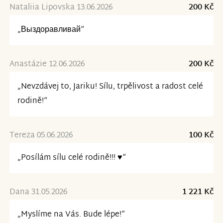
Nataliia Lipovska 13.06.2026
200 Kč
„Выздоравливай“
Anastázie 12.06.2026
200 Kč
„Nevzdávej to, Jariku! Sílu, trpělivost a radost celé
rodině!“
Tereza 05.06.2026
100 Kč
„Posílám sílu celé rodině!!! ♥️“
Dana 31.05.2026
1 221 Kč
„Myslíme na Vás. Bude lépe!“