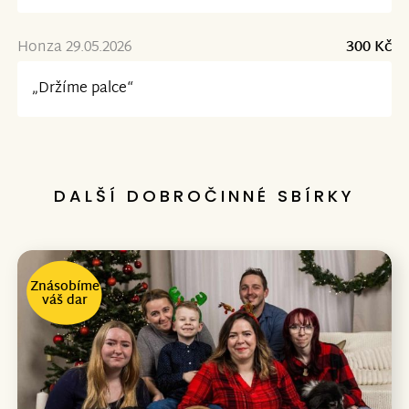
Honza 29.05.2026
300 Kč
„Držíme palce“
DALŠÍ DOBROČINNÉ SBÍRKY
Znásobíme
váš dar