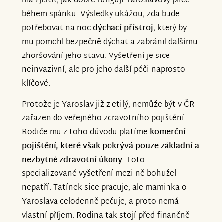
má zjistit, jak dobře fungují Yaroslavovy plíce
během spánku. Výsledky ukážou, zda bude
potřebovat na noc
dýchací přístroj
, který by
mu pomohl bezpečně dýchat a zabránil dalšímu
zhoršování jeho stavu. Vyšetření je sice
neinvazivní, ale pro jeho další péči naprosto
klíčové.
Protože je Yaroslav již zletilý, nemůže být v ČR
zařazen do veřejného zdravotního pojištění.
Rodiče mu z toho důvodu platíme
komerční
pojištění, které však pokrývá pouze základní a
nezbytné zdravotní úkony
. Toto
specializované vyšetření mezi ně bohužel
nepatří. Tatínek sice pracuje, ale maminka o
Yaroslava celodenně pečuje, a proto nemá
vlastní příjem. Rodina tak stojí před finančně