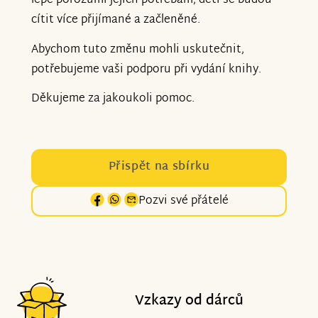
lépe porozumí jejich potřebám, děti se budou
cítit více přijímané a začleněné.
Abychom tuto změnu mohli uskutečnit,
potřebujeme vaši podporu při vydání knihy.
Děkujeme za jakoukoli pomoc.
Přispět na sbírku
Pozvi své přátelé
Vzkazy od dárců