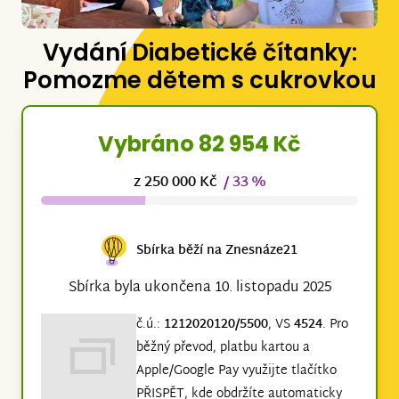
Vydání Diabetické čítanky:
Pomozme dětem s cukrovkou
Vybráno 82 954 Kč
z 250 000 Kč
/ 33 %
Sbírka běží na Znesnáze21
Sbírka byla ukončena 10. listopadu 2025
č.ú.:
1212020120/5500
, VS
4524
. Pro
běžný převod, platbu kartou a
Apple/Google Pay využijte tlačítko
PŘISPĚT, kde obdržíte automaticky