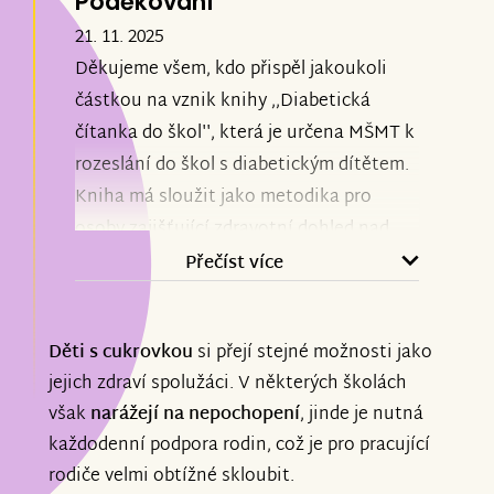
Poděkování
21. 11. 2025
Děkujeme všem, kdo přispěl jakoukoli
částkou na vznik knihy ,,Diabetická
čítanka do škol'', která je určena MŠMT k
rozeslání do škol s diabetickým dítětem.
Kniha má sloužit jako metodika pro
osoby zajišťující zdravotní dohled nad
dítětem s cukrovkou.
Přečíst více
Věříme, že se podaří zlepšit situaci dětí i
Děti s cukrovkou
si přejí stejné možnosti jako
jejich rodičů.
jejich zdraví spolužáci. V některých školách
však
narážejí na nepochopení
, jinde je nutná
Moc Vám děkujeme, bez Vás by to nešlo.
každodenní podpora rodin, což je pro pracující
Moc si vážíme Vaší pomoci. Také byly
rodiče velmi obtížné skloubit.
krásné Vaše vzkazy, ty jsou velkým