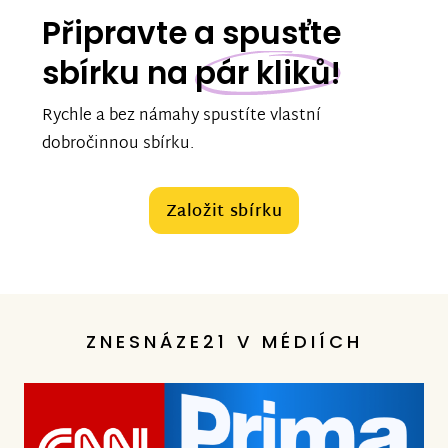
Připravte a spusťte
sbírku na
pár kliků!
Rychle a bez námahy spustíte vlastní
dobročinnou sbírku.
Založit sbírku
ZNESNÁZE21 V MÉDIÍCH