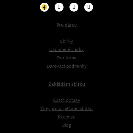
Pro dárce
Sbírky
Ukončené sbírky
Pro firmy
Darovací podmínky
Zakládám sbírku
Časté dotazy
Tipy pro úspěšnou sbírku
Recenze
Blog