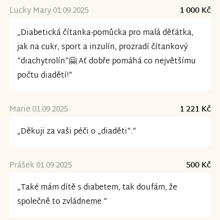
Lucky Mary 01.09.2025
1 000 Kč
„Diabetická čítanka-pomůcka pro malá děťátka,
jak na cukr, sport a inzulín, prozradí čítankový
“diachytrolín”🤗 Ať dobře pomáhá co největšímu
počtu diadětí!“
Marie 01.09.2025
1 221 Kč
„Děkuji za vaši péči o „diaděti“.“
Prášek 01.09.2025
500 Kč
„Také mám dítě s diabetem, tak doufám, že
společně to zvládneme.“