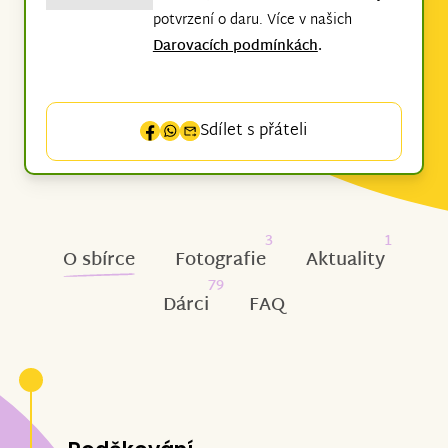
potvrzení o daru. Více v našich
Darovacích podmínkách
.
Sdílet s přáteli
3
1
O sbírce
Fotografie
Aktuality
79
Dárci
FAQ