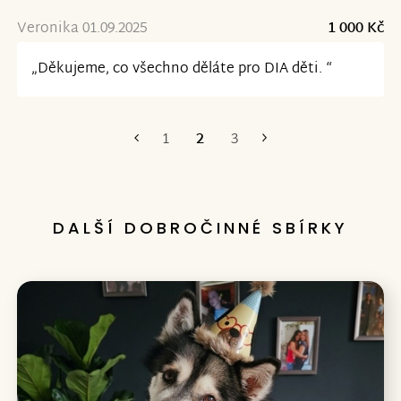
Veronika 01.09.2025
1 000 Kč
„Děkujeme, co všechno děláte pro DIA děti. “
1
2
3
První
Poslední
DALŠÍ DOBROČINNÉ SBÍRKY