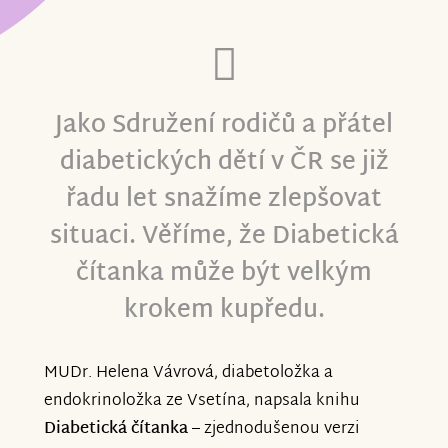
povzbuzením.
Věřte, že i nadále budeme pracovat nad
tom, jak dětem - diabetikům ulehčit
Jako Sdružení rodičů a přátel
život.
diabetických dětí v ČR se již
řadu let snažíme zlepšovat
situaci. Věříme, že Diabetická
S pozdravem
čítanka může být velkým
krokem kupředu.
Zdeňka Staňková
předsedkyně
Sdružení
rodičů a přátel diabetických dětí v ČR
MUDr. Helena Vávrová, diabetoložka a
endokrinoložka ze Vsetína, napsala knihu
Diabetická čítanka
– zjednodušenou verzi