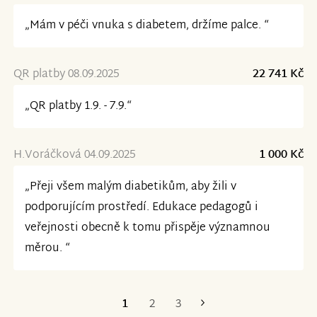
„Mám v péči vnuka s diabetem, držíme palce. “
QR platby 08.09.2025
22 741 Kč
„QR platby 1.9. - 7.9.“
H.Voráčková 04.09.2025
1 000 Kč
„Přeji všem malým diabetikům, aby žili v
podporujícím prostředí. Edukace pedagogů i
veřejnosti obecně k tomu přispěje významnou
měrou. “
1
2
3
Poslední