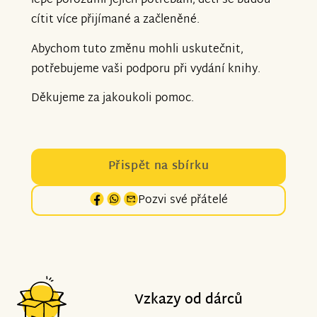
lépe porozumí jejich potřebám, děti se budou
cítit více přijímané a začleněné.
Abychom tuto změnu mohli uskutečnit,
potřebujeme vaši podporu při vydání knihy.
Děkujeme za jakoukoli pomoc.
Přispět na sbírku
Pozvi své přátelé
Vzkazy od dárců