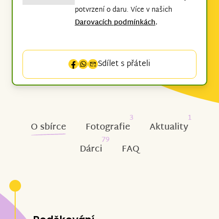
potvrzení o daru. Více v našich
Darovacích podmínkách
.
Sdílet s přáteli
3
1
O sbírce
Fotografie
Aktuality
79
Dárci
FAQ