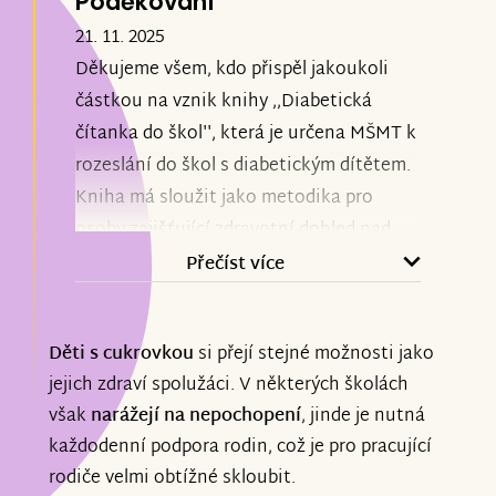
Poděkování
21. 11. 2025
Děkujeme všem, kdo přispěl jakoukoli
částkou na vznik knihy ,,Diabetická
čítanka do škol'', která je určena MŠMT k
rozeslání do škol s diabetickým dítětem.
Kniha má sloužit jako metodika pro
osoby zajišťující zdravotní dohled nad
dítětem s cukrovkou.
Přečíst více
Věříme, že se podaří zlepšit situaci dětí i
Děti s cukrovkou
si přejí stejné možnosti jako
jejich rodičů.
jejich zdraví spolužáci. V některých školách
však
narážejí na nepochopení
, jinde je nutná
Moc Vám děkujeme, bez Vás by to nešlo.
každodenní podpora rodin, což je pro pracující
Moc si vážíme Vaší pomoci. Také byly
rodiče velmi obtížné skloubit.
krásné Vaše vzkazy, ty jsou velkým