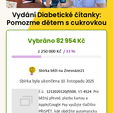
Vydání Diabetické čítanky:
Pomozme dětem s cukrovkou
Vybráno 82 954 Kč
z 250 000 Kč
/ 33 %
Sbírka běží na Znesnáze21
Sbírka byla ukončena 10. listopadu 2025
č.ú.:
1212020120/5500
, VS
4524
. Pro
běžný převod, platbu kartou a
Apple/Google Pay využijte tlačítko
PŘISPĚT, kde obdržíte automaticky