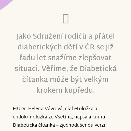
povzbuzením.
Věřte, že i nadále budeme pracovat nad
tom, jak dětem - diabetikům ulehčit
Jako Sdružení rodičů a přátel
život.
diabetických dětí v ČR se již
řadu let snažíme zlepšovat
situaci. Věříme, že Diabetická
S pozdravem
čítanka může být velkým
krokem kupředu.
Zdeňka Staňková
předsedkyně
Sdružení
rodičů a přátel diabetických dětí v ČR
MUDr. Helena Vávrová, diabetoložka a
endokrinoložka ze Vsetína, napsala knihu
Diabetická čítanka
– zjednodušenou verzi