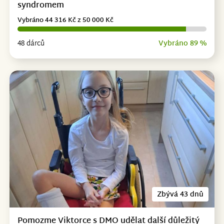
syndromem
Vybráno 44 316 Kč z 50 000 Kč
48 dárců
Vybráno 89 %
Zbývá 43 dnů
Pomozme Viktorce s DMO udělat další důležitý