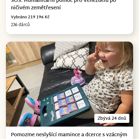
SOS: Humanitární pomoc pro Venezuelu po
ničivém zemětřesení
Vybráno 219 196 Kč
236 dárců
Zbývá 24 dnů
Pomozme neslyšící mamince a dcerce s vzácným