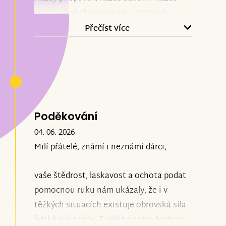
povzbudivé slovo pro nás znamená
nesmírně mnoho. Nezáleží na tom, jestli
Přečíst více
někdo přispěl korunou nebo velkou
částkou. Pro nás má každý dar stejnou
hodnotu, protože za každým stojí člověk,
který se rozhodl pomoci. A právě to je pro
nás to nejcennější. Jsme hluboce vděční
za vaši laskavost, podporu a dobrá srdce.
Poděkování
Díky vám máme sílu a naději jít dál.
04. 06. 2026
Děkujeme. ❤️
Milí přátelé, známí i neznámí dárci,
vaše štědrost, laskavost a ochota podat
pomocnou ruku nám ukázaly, že i v
těžkých situacích existuje obrovská síla
lidské solidarity. Z celého srdce bychom