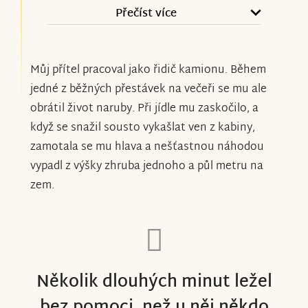
chtěly poděkovat každému, kdo se
Přečíst více
rozhodl podpořit Pepu. Když jsem sbírku
zakládala, vůbec jsem netušila, kolik lidí
Můj přítel pracoval jako řidič kamionu. Během
se spojí, aby nám pomohli. O to větší je
jedné z běžných přestávek na večeři se mu ale
naše vděčnost za každý příspěvek,
obrátil život naruby. Při jídle mu zaskočilo, a
povzbudivé slovo i sdílení sbírky. Nikdy
když se snažil sousto vykašlat ven z kabiny,
nedokážeme dostatečně vyjádřit, jak si
zamotala se mu hlava a nešťastnou náhodou
vaší pomoci vážíme. Děkujeme, že jste se
vypadl z výšky zhruba jednoho a půl metru na
stali součástí našeho příběhu a že v tom
zem.
nejsme sami. Díky vám máme větší
naději, že Pepovi budeme moci zajistit
vše, co potřebuje pro svůj život a
rehabilitaci.
Několik dlouhých minut ležel
DĚKUJEME.