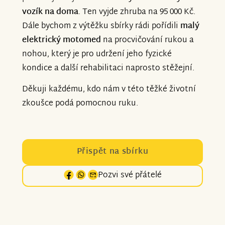
vozík na doma
. Ten vyjde zhruba na 95 000 Kč.
Dále bychom z výtěžku sbírky rádi pořídili
malý
elektrický motomed
na procvičování rukou a
nohou, který je pro udržení jeho fyzické
kondice a další rehabilitaci naprosto stěžejní.
Děkuji každému, kdo nám v této těžké životní
zkoušce podá pomocnou ruku.
Přispět na sbírku
Pozvi své přátelé