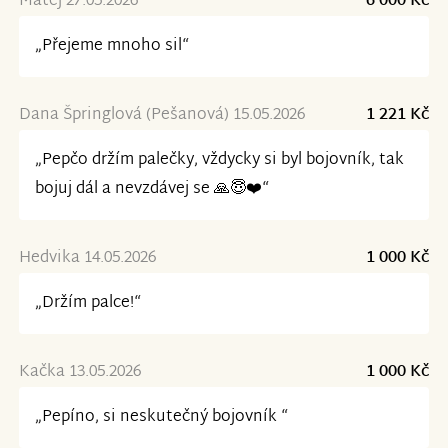
Matěj 27.05.2026
6 000 Kč
„Přejeme mnoho sil“
Dana Špringlová (Pešanová) 15.05.2026
1 221 Kč
„Pepčo držím palečky, vždycky si byl bojovník, tak
bojuj dál a nevzdávej se 🙏😇❤️“
Hedvika 14.05.2026
1 000 Kč
„Držím palce!“
Kačka 13.05.2026
1 000 Kč
„Pepíno, si neskutečný bojovník “