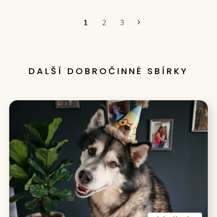
1
2
3
Poslední
DALŠÍ DOBROČINNÉ SBÍRKY