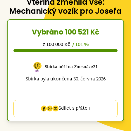
Vteřina změnila vše:
Mechanický vozík pro Josefa
Vybráno 100 521 Kč
z 100 000 Kč
/ 101 %
Sbírka běží na Znesnáze21
Sbírka byla ukončena 30. června 2026
Sdílet s přáteli