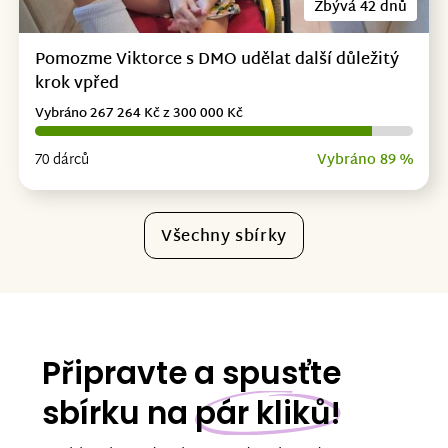
Zbývá 42 dnů
Pomozme Viktorce s DMO udělat další důležitý
krok vpřed
Vybráno 267 264 Kč z 300 000 Kč
70 dárců
Vybráno 89 %
Všechny sbírky
Připravte a spusťte
sbírku na
pár kliků!