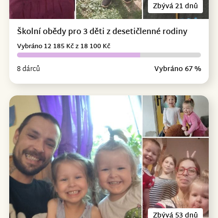
Zbývá 21 dnů
Školní obědy pro 3 děti z desetičlenné rodiny
Vybráno 12 185 Kč z 18 100 Kč
8 dárců
Vybráno 67 %
Zbývá 53 dnů