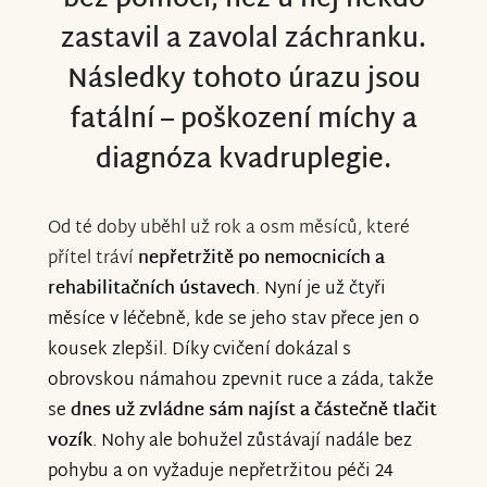
bez pomoci, než u něj někdo
zastavil a zavolal záchranku.
S hlubokou vděčností
Pepa a Eva
Následky tohoto úrazu jsou
fatální – poškození míchy a
diagnóza kvadruplegie.
Od té doby uběhl už rok a osm měsíců, které
přítel tráví
nepřetržitě po nemocnicích a
rehabilitačních ústavech
. Nyní je už čtyři
měsíce v léčebně, kde se jeho stav přece jen o
kousek zlepšil. Díky cvičení dokázal s
obrovskou námahou zpevnit ruce a záda, takže
se
dnes už zvládne sám najíst a
částečně tlačit
vozík
. Nohy ale bohužel zůstávají nadále bez
pohybu a on vyžaduje nepřetržitou péči 24