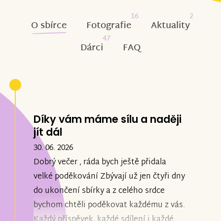
16
2
O sbírce
Fotografie
Aktuality
47
Dárci
FAQ
Díky vám máme sílu a naději
jít dál
30. 06. 2026
Dobrý večer , ráda bych ještě přidala
velké poděkování Zbývají už jen čtyři dny
do ukončení sbírky a z celého srdce
bychom chtěli poděkovat každému z vás.
Každý příspěvek, každé sdílení i každé