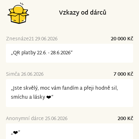
Vzkazy od dárců
Znesnáze21 29.06.2026
20 000 Kč
„QR platby 22.6. - 28.6.2026“
Simča 26.06.2026
7 000 Kč
„Jste skvělý, moc vám fandím a přeji hodně sil,
smíchu a lásky ❤️“
Anonymní dárce 25.06.2026
200 Kč
„❤️“