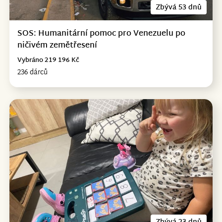
Zbývá 53 dnů
SOS: Humanitární pomoc pro Venezuelu po
ničivém zemětřesení
Vybráno 219 196 Kč
236 dárců