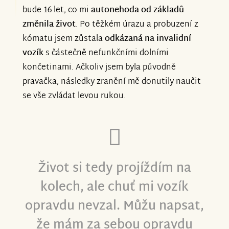
bude 16 let, co mi
autonehoda od základů
změnila život
. Po těžkém úrazu a probuzení z
kómatu jsem zůstala
odkázaná na invalidní
vozík
s částečně nefunkčními dolními
končetinami. Ačkoliv jsem byla původně
pravačka, následky zranění mě donutily naučit
se vše zvládat levou rukou.
Život si tedy projíždím na
kolech, ale chuť mi vozík
opravdu nevzal. Můžu napsat,
že mám za sebou opravdu