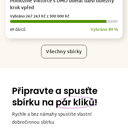
Pomozme Viktorce s DMO udělat další důležitý
krok vpřed
Vybráno 267 263 Kč z 300 000 Kč
69 dárců
Vybráno 89 %
Všechny sbírky
Připravte a spusťte
sbírku na
pár kliků!
Rychle a bez námahy spustíte vlastní
dobročinnou sbírku.