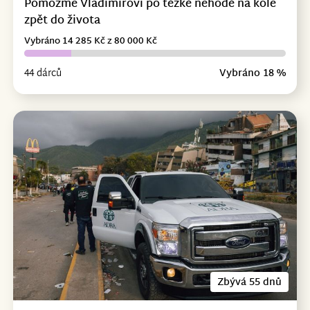
Pomozme Vladimírovi po těžké nehodě na kole
zpět do života
Vybráno 14 285 Kč z 80 000 Kč
44 dárců
Vybráno 18 %
Zbývá 55 dnů