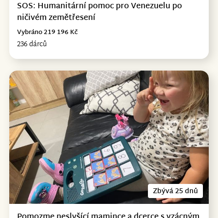
SOS: Humanitární pomoc pro Venezuelu po
ničivém zemětřesení
Vybráno 219 196 Kč
236 dárců
Zbývá 25 dnů
Pomozme neslyšící mamince a dcerce s vzácným