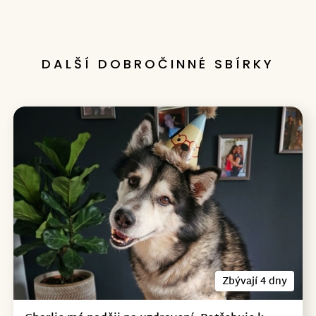
První
Poslední
DALŠÍ DOBROČINNÉ SBÍRKY
Zbývají 4 dny