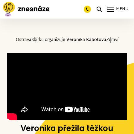
MENU
Ostrava
Sbírku organizuje
Veronika Kabotová
Zdraví
Veronika přežila těžkou