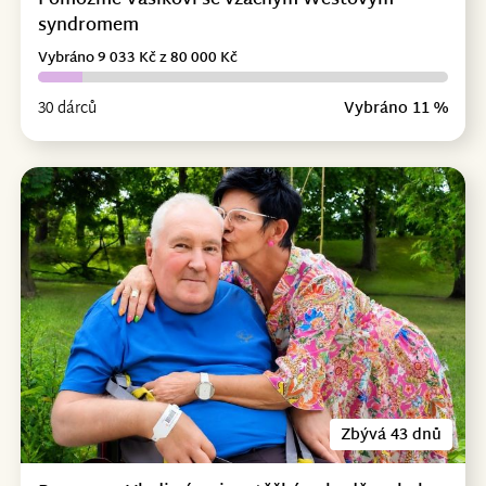
Pomozme Vašíkovi se vzácným Westovým
syndromem
Vybráno 9 033 Kč z 80 000 Kč
30 dárců
Vybráno 11 %
Zbývá 43 dnů