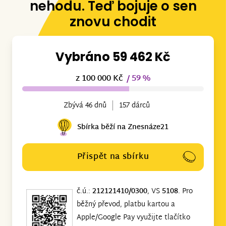
nehodu. Teď bojuje o sen
znovu chodit
Vybráno 59 462 Kč
z 100 000 Kč
/ 59 %
Zbývá 46 dnů
157 dárců
Sbírka běží na Znesnáze21
Přispět na sbírku
č.ú.:
212121410/0300
, VS
5108
. Pro
běžný převod, platbu kartou a
Apple/Google Pay využijte tlačítko