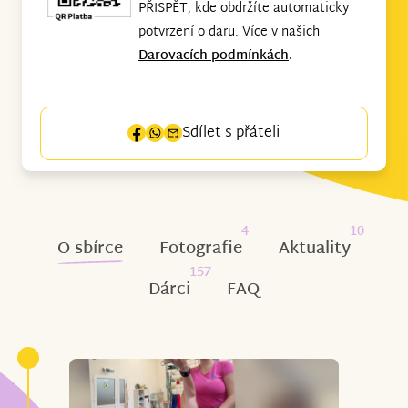
PŘISPĚT, kde obdržíte automaticky
potvrzení o daru. Více v našich
Darovacích podmínkách
.
Sdílet s přáteli
4
10
O sbírce
Fotografie
Aktuality
157
Dárci
FAQ