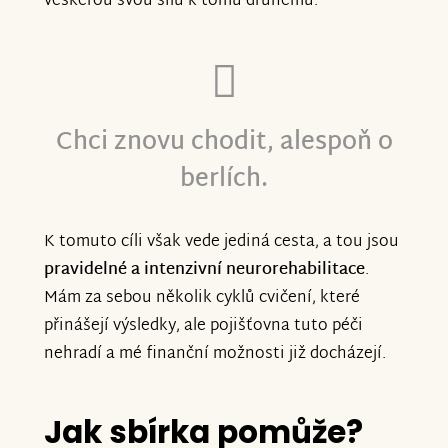
veškerou svou sílu k tomu druhému.
Chci znovu chodit, alespoň o
berlích.
K tomuto cíli však vede jediná cesta, a tou jsou
pravidelné a intenzivní neurorehabilitace
.
Mám za sebou několik cyklů cvičení, které
přinášejí výsledky, ale pojišťovna tuto péči
nehradí a mé finanční možnosti již docházejí.
Jak sbírka pomůže?