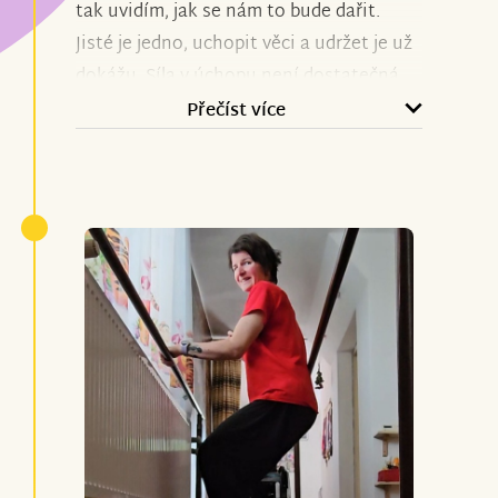
tak uvidím, jak se nám to bude dařit.
Jisté je jedno, uchopit věci a udržet je už
dokážu. Síla v úchopu není dostatečná,
ale vše chce čas a vytrvat!
Přečíst více