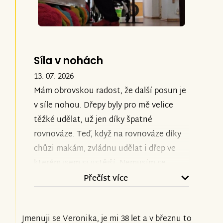
Síla v nohách
13. 07. 2026
Mám obrovskou radost, že další posun je
v síle nohou. Dřepy byly pro mě velice
těžké udělat, už jen díky špatné
rovnováze. Teď, když na rovnováze díky
chůzi makám, zvládnu udělat i dřep ve
kterém jsem si jistější. Nemusím se
obávat toho, že se mi noha podlomí.
Přečíst více
Ikdyž i to se může samozřejmě stát, ale
síla a jistota v ní je větší.
Jmenuji se Veronika, je mi 38 let a v březnu to