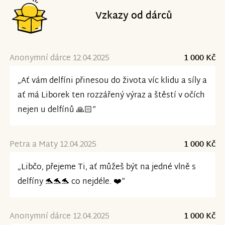
Vzkazy od dárců
Anonymní dárce 12.04.2025
1 000 Kč
„Ať vám delfíni přinesou do života víc klidu a síly a
ať má Liborek ten rozzářený výraz a štěstí v očích
nejen u delfínů 🙏🏻“
Petra a Maty 12.04.2025
1 000 Kč
„Libčo, přejeme Ti, ať můžeš být na jedné vlně s
delfíny 🐬🐬🐬 co nejdéle. ❤️“
Anonymní dárce 12.04.2025
1 000 Kč