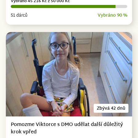
Vybráno 45 216 Kč z 50 000 Kč
51 dárců
Vybráno 90 %
Zbývá 42 dnů
Pomozme Viktorce s DMO udělat další důležitý
krok vpřed