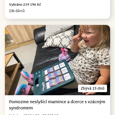
Vybráno 219 196 Kč
236 dárců
Zbývá 23 dnů
Pomozme neslyšící mamince a dcerce s vzácným
syndromem