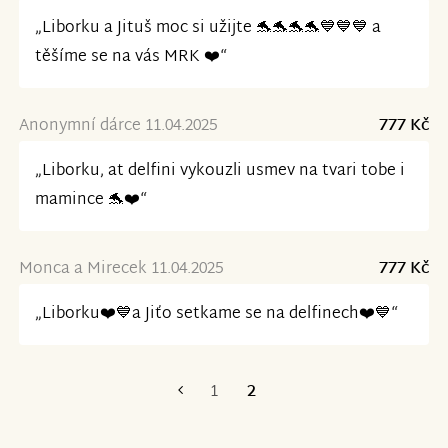
„Liborku a Jituš moc si užijte 🐬🐬🐬🐬💙💙💙 a
těšíme se na vás MRK ❤️“
Anonymní dárce 11.04.2025
777 Kč
„Liborku, at delfini vykouzli usmev na tvari tobe i
mamince 🐬❤️“
Monca a Mirecek 11.04.2025
777 Kč
„Liborku❤️💙a Jiťo setkame se na delfinech❤️💙“
1
2
První