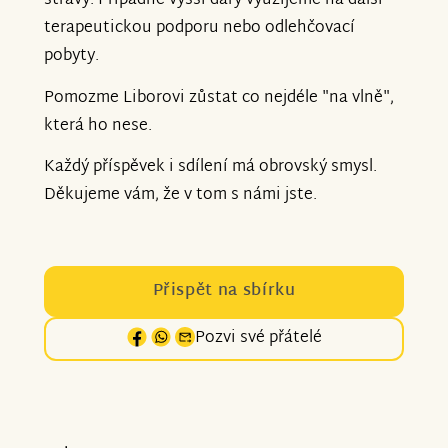
stravy. Případné vyšší dary využijeme na další
terapeutickou podporu nebo odlehčovací
pobyty.
Pomozme Liborovi zůstat co nejdéle "na vlně",
která ho nese.
Každý příspěvek i sdílení má obrovský smysl.
Děkujeme vám, že v tom s námi jste.
Přispět na sbírku
Pozvi své přátelé