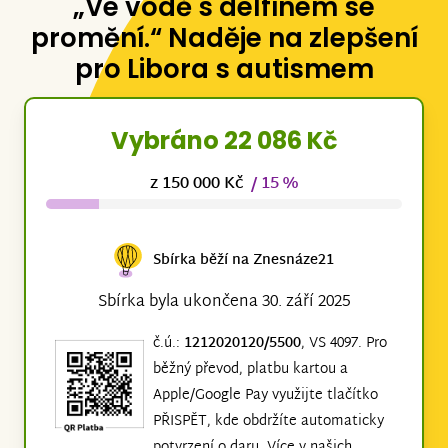
„Ve vodě s delfínem se
promění.“ Naděje na zlepšení
pro Libora s autismem
Vybráno 22 086 Kč
z 150 000 Kč
/ 15 %
Sbírka běží na Znesnáze21
Sbírka byla ukončena 30. září 2025
č.ú.:
1212020120/5500
, VS 4097. Pro
běžný převod, platbu kartou a
Apple/Google Pay využijte tlačítko
PŘISPĚT, kde obdržíte automaticky
potvrzení o daru. Více v našich