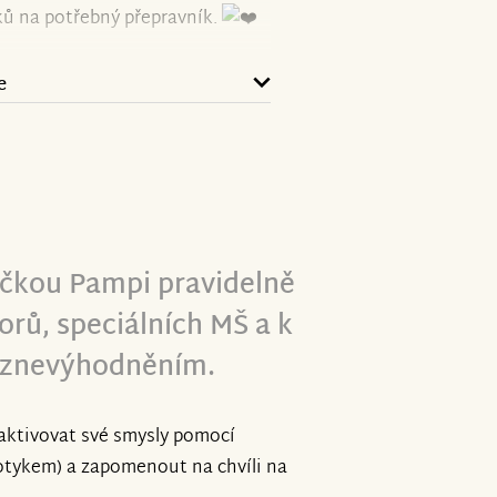
ků na potřebný přepravník.
e
čkou Pampi pravidelně
rů, speciálních MŠ a k
 znevýhodněním.
 aktivovat své smysly pomocí
otykem) a zapomenout na chvíli na