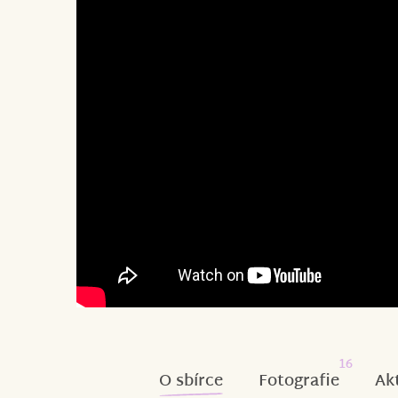
16
O sbírce
Fotografie
Ak