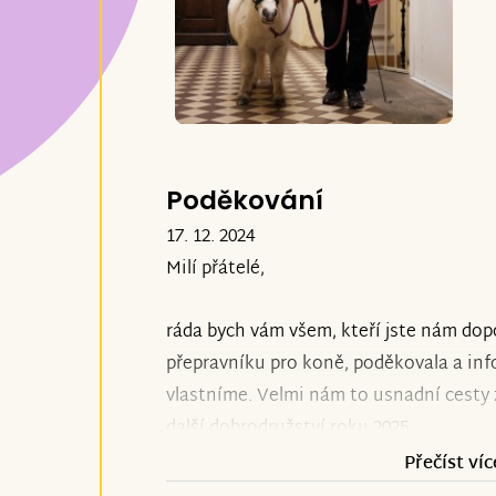
Poděkování
17. 12. 2024
Milí přátelé,
ráda bych vám všem, kteří jste nám dop
přepravníku pro koně, poděkovala a info
vlastníme. Velmi nám to usnadní cesty 
další dobrodružství roku 2025.
Přečíst víc
Zachovejte nám přízeň a přejeme vám
p