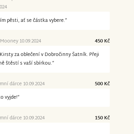
2024
ím pěsti, ať se částka vybere.“
 Mooney 10.09.2024
450 Kč
Kirsty za oblečení v Dobročinny Šatník. Přeji
ě štěstí s vaší sbírkou.“
ní dárce 10.09.2024
500 Kč
to vyjde!“
ní dárce 10.09.2024
150 Kč