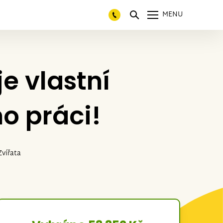
MENU
e vlastní
o práci!
Zvířata