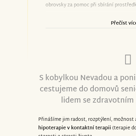
obrovsky za pomoc při sbírání prostřed
Přečíst víc
S kobylkou Nevadou a poni
cestujeme do domovů senio
lidem se zdravotním
Přinášíme jim radost, rozptýlení, možnost
hipoterapie v kontaktní terapii
(terapie d