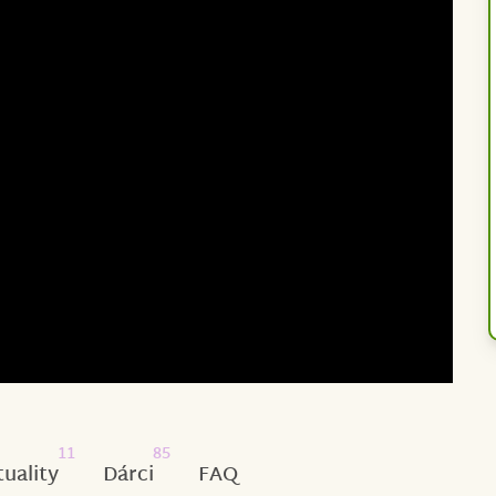
11
85
tuality
Dárci
FAQ