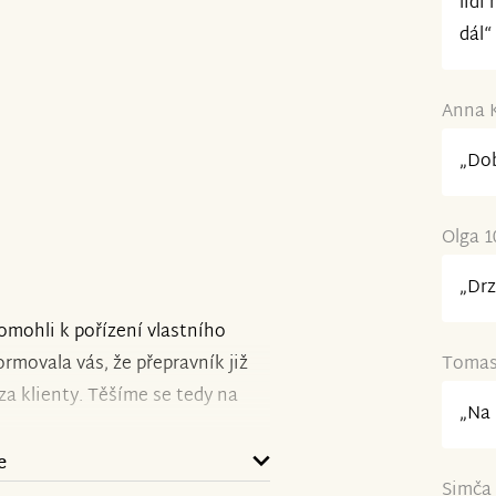
lidí
dál“
Anna K
„Dob
Olga 1
„Drz
omohli k pořízení vlastního
rmovala vás, že přepravník již
Tomas 
za klienty. Těšíme se tedy na
„Na 
e
Simča
ohodové svátky!