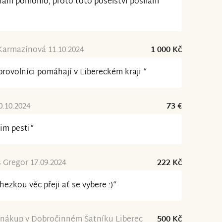
 nám pomohlo, proto toto poselství posílám
armazínová 11.10.2024
1 000 Kč
rovolníci pomáhají v Libereckém kraji “
0.10.2024
73 €
im pesti“
Gregor 17.09.2024
222 Kč
hezkou věc přeji ať se vybere :)“
 nákup v Dobročinném Šatníku Liberec
500 Kč