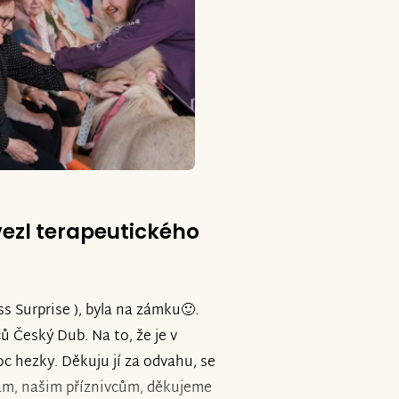
vezl terapeutického
 Surprise ), byla na zámku🙂.
 Český Dub. Na to, že je v
c hezky. Děkuju jí za odvahu, se
vám, našim příznivcům, děkujeme