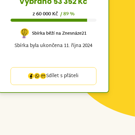
Vybráno 53 352 Kč
z 60 000 Kč
/ 89 %
Sbírka běží na Znesnáze21
Sbírka byla ukončena 11. října 2024
Sdílet s přáteli