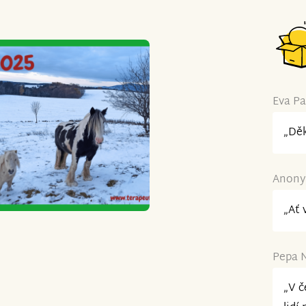
Eva Pa
„Děk
Anonym
„Ať 
Pepa N
„V č