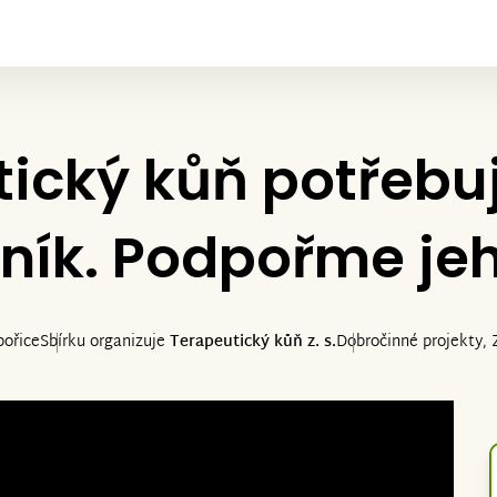
ický kůň potřebuj
ník. Podpořme jeh
bořice
Sbírku organizuje
Terapeutický kůň z. s.
Dobročinné projekty, 