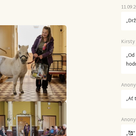
11.09.
„Drž
Kirsty
„Od 
hodn
Anonym
„Ať 
Anonym
„🥰“