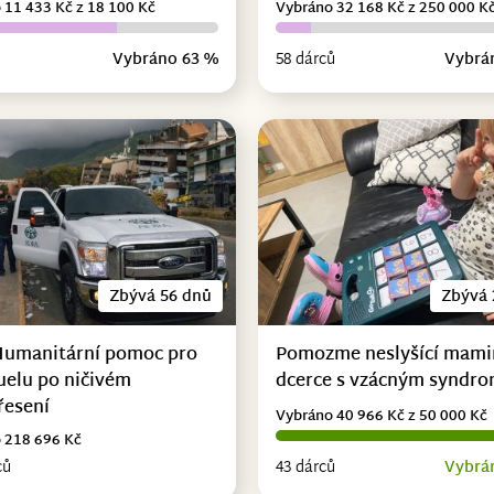
 11 433 Kč z 18 100 Kč
Vybráno 32 168 Kč z 250 000 K
Vybráno 63 %
58 dárců
Vybrá
Zbývá 56 dnů
Zbývá 
Humanitární pomoc pro
Pomozme neslyšící mami
uelu po ničivém
dcerce s vzácným syndr
řesení
Vybráno 40 966 Kč z 50 000 Kč
 218 696 Kč
ců
43 dárců
Vybrá