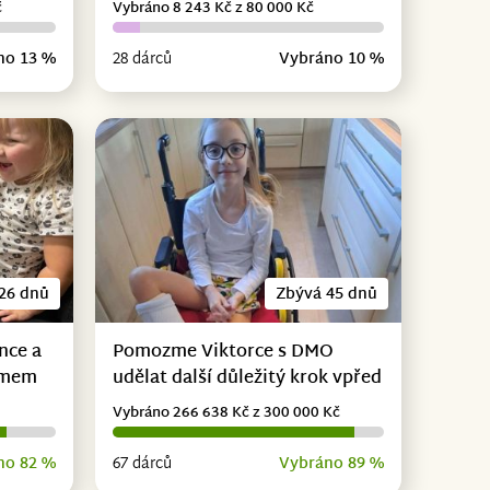
č
Vybráno 8 243 Kč z 80 000 Kč
no 13 %
28 dárců
Vybráno 10 %
26 dnů
Zbývá 45 dnů
nce a
Pomozme Viktorce s DMO
omem
udělat další důležitý krok vpřed
Vybráno 266 638 Kč z 300 000 Kč
no 82 %
67 dárců
Vybráno 89 %