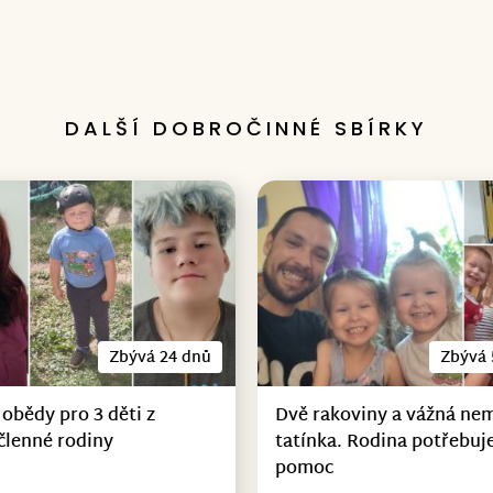
DALŠÍ DOBROČINNÉ SBÍRKY
Zbývá 24 dnů
Zbývá 
 obědy pro 3 děti z
Dvě rakoviny a vážná ne
členné rodiny
tatínka. Rodina potřebuje
pomoc