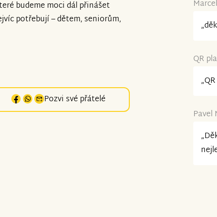
Marcel
které budeme moci dál přinášet
ejvíc potřebují – dětem, seniorům,
„děk
QR pla
„QR 
Pozvi své přátelé
Pavel 
„Děk
nejl