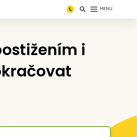
MENU
ostižením i
okračovat