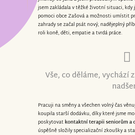
Uvědomujeme si,že náš požadavek není ž
jsem zakládala v těžké životní situaci, kdy 
mnohem svízelnější životní situace vyž
pomoci obce Zašová a možnosti umístit pr
Vaší pomoci a o to víc jste nám vrátili 
zahrady se začal psát nový, nadějeplný příb
práce.Pomáhat má smysl ,jakkoliv.Děku
roli koně, děti, empatie a tvrdá práce.
Vše, co děláme, vychází z
nadšen
Pracuji na směny a všechen volný čas věnuj
koupila starší dodávku, díky které jsme moh
poskytovat
kontaktní terapii seniorům a
úspěšně složily specializační zkoušky a st