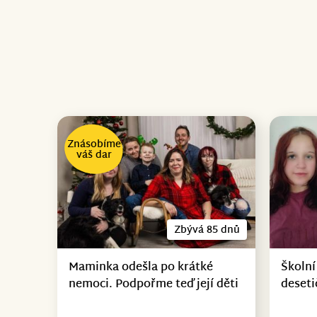
Znásobíme
váš dar
Zbývá 85 dnů
Maminka odešla po krátké
Školní
nemoci. Podpořme teď její děti
deseti