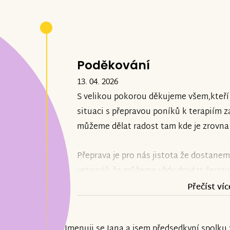
Poděkování
13. 04. 2026
S velikou pokorou děkujeme všem,kteří
situaci s přepravou poníků k terapiím 
můžeme dělat radost tam kde je zrovna
Přeprava je pro nás jistota že dostane
vetrináři,že můžeme vždy dovézt čerstvé
chod stáje,která zároveň funguje jako az
Přečíst víc
zvířata.U nás má místo každý ,jak zvířata
Jmenuji se Jana a jsem předsedkyní spolku S