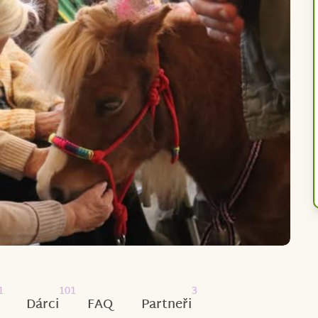
1
101
3
Dárci
FAQ
Partneři