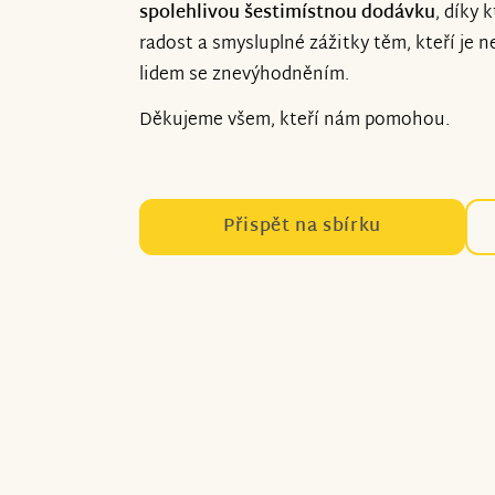
spolehlivou šestimístnou dodávku
, díky 
radost a smysluplné zážitky těm, kteří je n
lidem se znevýhodněním.
Děkujeme všem, kteří nám pomohou.
Přispět na sbírku