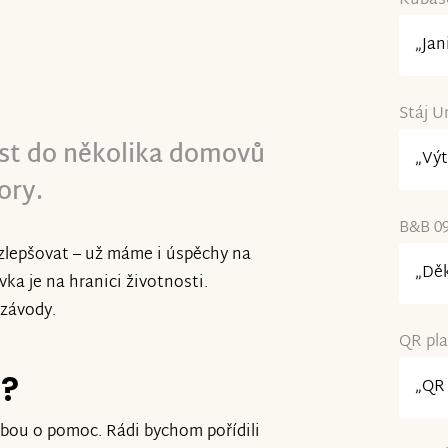
Kubaso
„Jan
Stáj Un
ost do několika domovů
„Výt
ory.
B&B 09
e zlepšovat – už máme i úspěchy na
„Děk
ka je na hranici životnosti.
 závody.
QR pla
e?
„QR 
sbou o pomoc. Rádi bychom pořídili