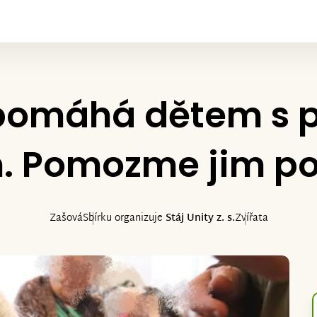
 pomáhá dětem s p
. Pomozme jim p
Zašová
Sbírku organizuje
Stáj Unity z. s.
Zvířata