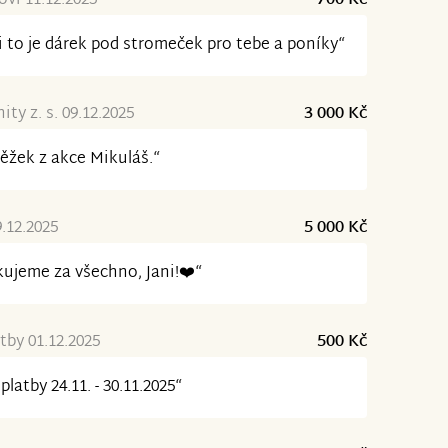
vi 11.12.2025
700 Kč
i to je dárek pod stromeček pro tebe a poníky“
ity z. s. 09.12.2025
3 000 Kč
ěžek z akce Mikuláš.“
.12.2025
5 000 Kč
ujeme za všechno, Jani!❤️“
tby 01.12.2025
500 Kč
platby 24.11. - 30.11.2025“