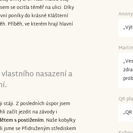
ivot ohrožující,a víme že jsou
jsem se ocitla téměř na ulici. Díky
adující pomoc.O to víc si vážíme
Anonym
vní poníky do krásné Klášterní
chuť do nikdy nekončící
ěh. Příběh, ve kterém hrají hlavní
jeme .Tým Stáje Unity.
„Výt
Martin
„Ves
zdra
 vlastního nasazení a
prob
í.
QR pla
i stáji. Z posledních úspor jsem
li začít jezdit na závody i
„QR 
 dětem s postižením
. Naše kobylky
ali jsme se Přidruženým střediskem