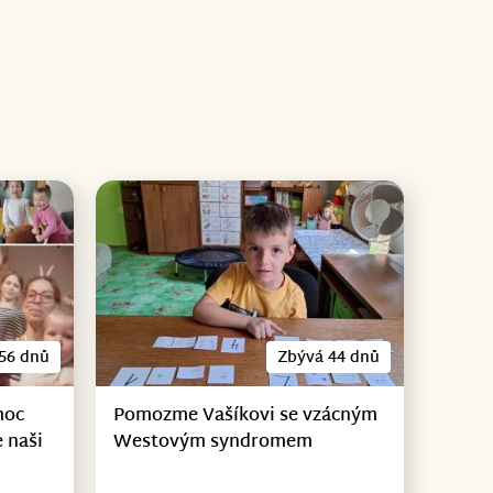
56 dnů
Zbývá 44 dnů
moc
Pomozme Vašíkovi se vzácným
 naši
Westovým syndromem