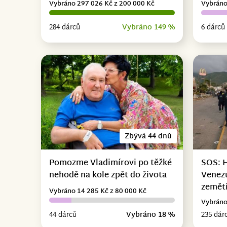
Vybráno 297 026 Kč z 200 000 Kč
Vybráno
284 dárců
Vybráno 149 %
6 dárců
Zbývá 44 dnů
Pomozme Vladimírovi po těžké
SOS: 
nehodě na kole zpět do života
Venez
zemět
Vybráno 14 285 Kč z 80 000 Kč
Vybráno
44 dárců
Vybráno 18 %
235 dár