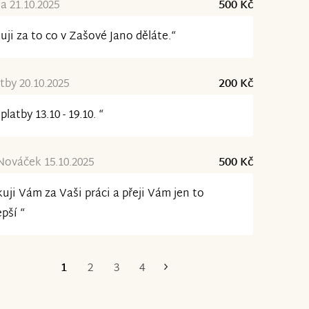
a 21.10.2025
500 Kč
uji za to co v Zašové Jano děláte.“
tby 20.10.2025
200 Kč
platby 13.10 - 19.10. “
Nováček 15.10.2025
500 Kč
uji Vám za Vaši práci a přeji Vám jen to
epší “
1
2
3
4
Poslední