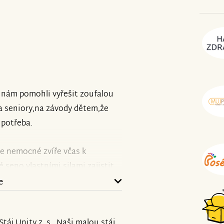
 nám pomohli vyřešit zoufalou
za seniory,na závody dětem,že
 potřeba.
me nemocné zvíře včas k
 seno,vlastními silami zajistit
yl pro stará a bezprizorní
e
 ,tak lidé.
táj Unity z. s.. Naši malou stáj