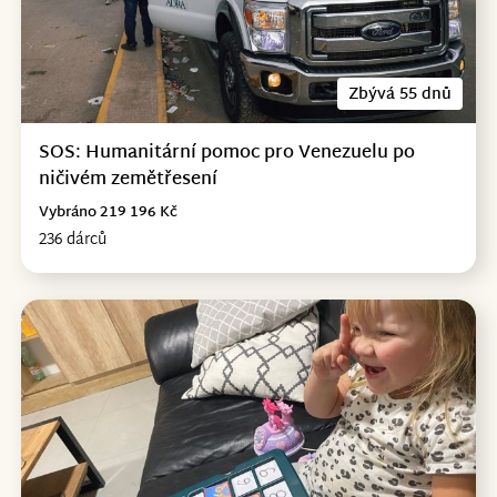
Zbývá 55 dnů
SOS: Humanitární pomoc pro Venezuelu po
ničivém zemětřesení
Vybráno 219 196 Kč
236 dárců