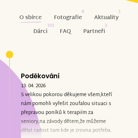
8
1
O sbírce
Fotografie
Aktuality
101
3
Dárci
FAQ
Partneři
Poděkování
13. 04. 2026
S velikou pokorou děkujeme všem,kteří
nám pomohli vyřešit zoufalou situaci s
přepravou poníků k terapiím za
seniory,na závody dětem,že můžeme
dělat radost tam kde je zrovna potřeba.