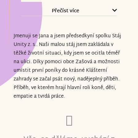
Přeprava je pro nás jistota že dostaneme
Přečíst více
nemocné zvíře včas k vetrináři,že
můžeme vždy dovézt čerstvé
Jmenuji se Jana a jsem předsedkyní spolku Stáj
seno,vlastními silami zajistit chod
Unity z. s.. Naši malou stáj jsem zakládala v
stáje,která zároveň funguje jako azyl pro
těžké životní situaci, kdy jsem se ocitla téměř
stará a bezprizorní zvířata.U nás má
na ulici. Díky pomoci obce Zašová a možnosti
místo každý ,jak zvířata ,tak lidé.
umístit první poníky do krásné Klášterní
zahrady se začal psát nový, nadějeplný příběh.
Uvědomujeme si,že náš požadavek není
Příběh, ve kterém hrají hlavní roli koně, děti,
život ohrožující,a víme že jsou mnohem
empatie a tvrdá práce.
svízelnější životní situace vyžadující
pomoc.O to víc si vážíme Vaší pomoci a o
to víc jste nám vrátili chuť do nikdy
nekončící práce.Pomáhat má smysl
,jakkoliv.Děkujeme .Tým Stáje Unity.