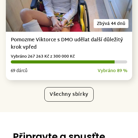
Zbývá 44 dnů
Pomozme Viktorce s DMO udělat další důležitý
krok vpřed
Vybráno 267 263 Kč z 300 000 Kč
69 dárců
Vybráno 89 %
Všechny sbírky
Připravte a spusťte