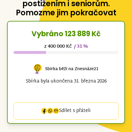
postižením i seniorům.
Pomozme jim pokračovat
Vybráno 123 889 Kč
z 400 000 Kč
/ 31 %
Sbírka běží na Znesnáze21
Sbírka byla ukončena 31. března 2026
Sdílet s přáteli