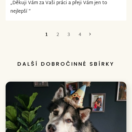
„Děkuji Vám za Vaši práci a přeji Vám jen to
nejlepší “
1
2
3
4
Poslední
DALŠÍ DOBROČINNÉ SBÍRKY