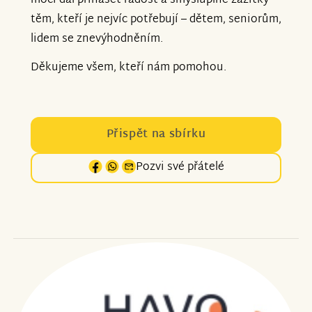
moci dál přinášet radost a smysluplné zážitky
těm, kteří je nejvíc potřebují – dětem, seniorům,
lidem se znevýhodněním.
Děkujeme všem, kteří nám pomohou.
Přispět na sbírku
Pozvi své přátelé