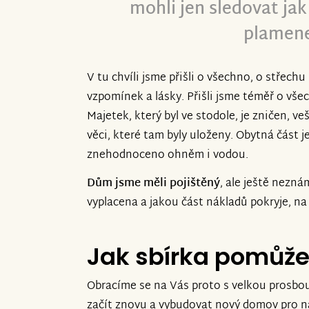
mohli jen sledovat ja
plamen
V tu chvíli jsme přišli o všechno, o střech
vzpomínek a lásky. Přišli jsme téměř o vše
Majetek, který byl ve stodole, je zničen, veš
věci, které tam byly uloženy. Obytná část j
znehodnoceno ohněm i vodou.
Dům jsme měli pojištěný
, ale ještě nezn
vyplacena a jakou část nákladů pokryje, n
Jak sbírka pomůž
Obracíme se na Vás proto s velkou prosbo
začít znovu a vybudovat nový domov pro na