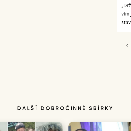
„Drž
vím 
stav
DALŠÍ DOBROČINNÉ SBÍRKY