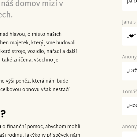
palc
k náš domov mizí v
ech.
Jana s
u nad hlavou, o místo našich
„❤️“
chen majetek, který jsme budovali.
keré stroje, vozidlo, nářadí a další
Anonym
e také zničena, všechno je
„Drž
áme výši peněz, která nám bude
a celkovou obnovu však nestačí.
Tomáš 
„Hod
e?
u o finanční pomoc, abychom mohli
Anonym
ši rodinu. Jakýkoliv příspěvek nám