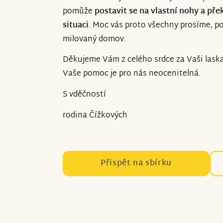
pomůže
postavit se na vlastní nohy a př
situaci
. Moc vás proto všechny prosíme, po
milovaný domov.
Děkujeme Vám z celého srdce za Vaši laska
Vaše pomoc je pro nás neocenitelná.
S vděčností
rodina Čížkových
Přispět na sbírku