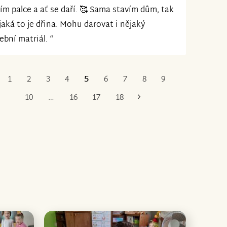
ím palce a ať se daří. 🥰 Sama stavím dům, tak
jaká to je dřina. Mohu darovat i nějaký
ební matriál. “
1
2
3
4
5
6
7
8
9
První
Poslední
10
…
16
17
18