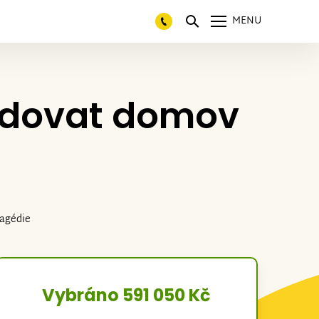
MENU
udovat domov
ragédie
Vybráno 591 050 Kč