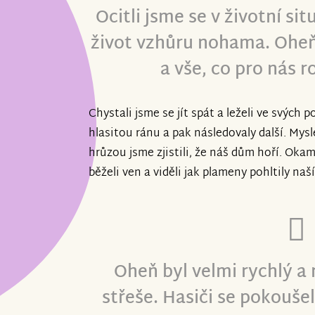
Ocitli jsme se v životní si
život vzhůru nohama. Oheň
a vše, co pro nás r
Chystali jsme se jít spát a leželi ve svých p
hlasitou ránu a pak následovaly další. Mysle
hrůzou jsme zjistili, že náš dům hoří. Okam
běželi ven a viděli jak plameny pohltily naš
Oheň byl velmi rychlý a 
střeše. Hasiči se pokouše