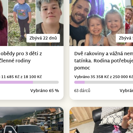
Zbývá 22 dnů
Zbývá 
 obědy pro 3 děti z
Dvě rakoviny a vážná ne
členné rodiny
tatínka. Rodina potřebuje
pomoc
 11 685 Kč z 18 100 Kč
Vybráno 35 358 Kč z 250 000 K
Vybráno 65 %
63 dárců
Vybrá