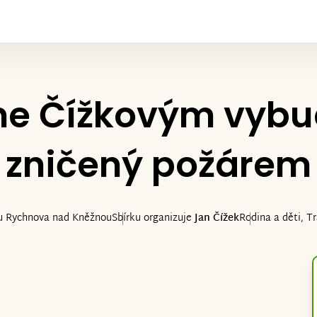
e Čížkovým vyb
zničený požárem
 u Rychnova nad Kněžnou
Sbírku organizuje
Jan Čížek
Rodina a děti, T