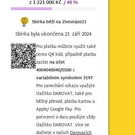
z 1 221 000 Kč
/ 48 %
Sbírka běží na Znesnáze21
Sbírka byla ukončena 21. září 2024
Pro platbu můžete využít také
tento QR kód, případně platbu
zaslat
na účet
4004040040/5500
s
variabilním symbolem 3197
.
Pro zanechání vzkazu využijte
tlačítko DAROVAT, také pro
běžný převod, platbu kartou a
Apple/ Google Pay. Pro
potvrzení o daru použijte vždy
tlačítko DAROVAT. Více se
dočtete v našich
Darovacích