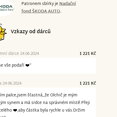
Patronem sbírky je
Nadační
fond ŠKODA AUTO
.
Vzkazy od dárců
ní dárce 24.06.2024
1 221 Kč
se vše podaří ❤️“
 24.06.2024
1 221 Kč
ím palce,jsem šťastná,,že Olchič je mým
ým synem a má srdce na správném místě.Přeji
 celého ❤️,aby částka byla rychle u vás.Držim