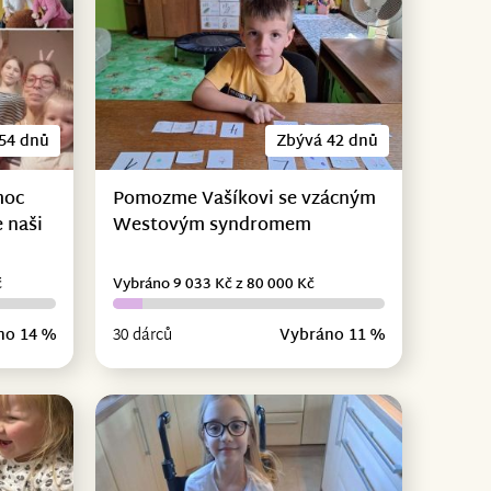
54 dnů
Zbývá 42 dnů
moc
Pomozme Vašíkovi se vzácným
 naši
Westovým syndromem
č
Vybráno 9 033 Kč z 80 000 Kč
no 14 %
30 dárců
Vybráno 11 %