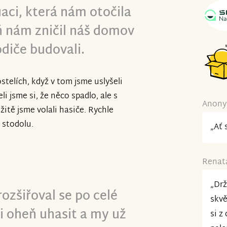
tuaci, která nám otočila
 nám zničil náš domov
odiče budovali.
ostelích, když v tom jsme uslyšeli
li jsme si, že něco spadlo, ale s
Anonym
žitě jsme volali hasiče. Rychle
í stodolu.
„Ať 
Renata
„Drž
rozšiřoval se po celé
skvě
li oheň uhasit a my už
si z