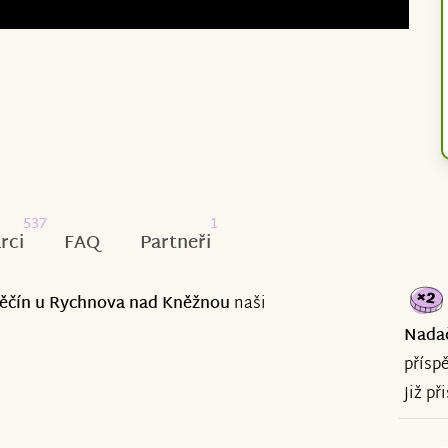
537
1
rci
FAQ
Partneři
 Pěčín u Rychnova nad Kněžnou
naši
Nada
přísp
Již př