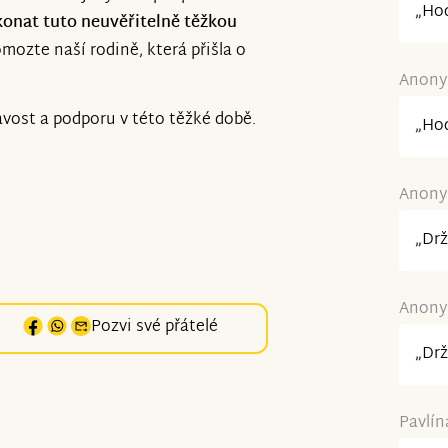
„Hod
ekonat tuto neuvěřitelně těžkou
mozte naší rodině, která přišla o
Anonym
vost a podporu v této těžké době.
„Hod
Anonym
„Drž
Anonym
Pozvi své přátelé
„Drž
Pavlín