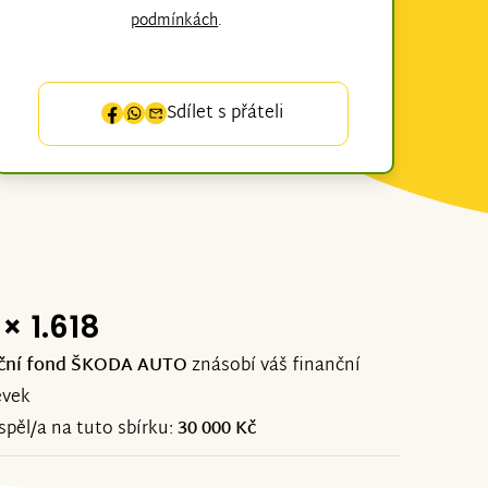
podmínkách
.
Sdílet s přáteli
× 1.618
ční fond ŠKODA AUTO
znásobí váš finanční
ěvek
ispěl/a na tuto sbírku:
30 000 Kč