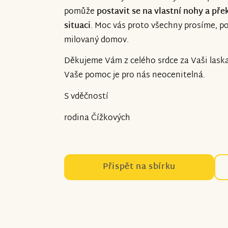
pomůže
postavit se na vlastní nohy a př
situaci
. Moc vás proto všechny prosíme, po
milovaný domov.
Děkujeme Vám z celého srdce za Vaši laska
Vaše pomoc je pro nás neocenitelná.
S vděčností
rodina Čížkových
Přispět na sbírku