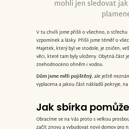
mohli jen sledovat ja
plamen
V tu chvíli jsme přišli o všechno, o střech
vzpomínek a lásky. Přišli jsme téměř o vše
Majetek, který byl ve stodole, je zničen, veš
věci, které tam byly uloženy. Obytná část j
znehodnoceno ohněm i vodou.
Dům jsme měli pojištěný
, ale ještě nezn
vyplacena a jakou část nákladů pokryje, n
Jak sbírka pomůž
Obracíme se na Vás proto s velkou prosbo
začít znovu a vybudovat nový domov pro na