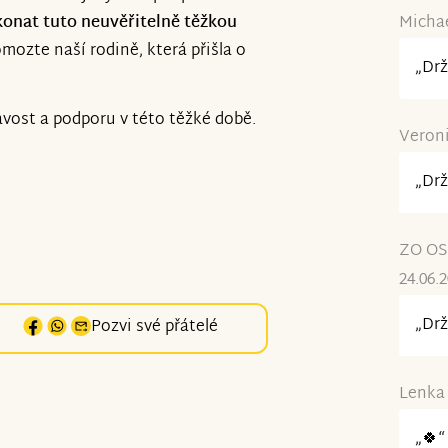
ekonat tuto neuvěřitelně těžkou
Michae
mozte naší rodině, která přišla o
„Drž
vost a podporu v této těžké době.
Veroni
„Drž
ZO OS
24.06.
„Drž
Pozvi své přátelé
Lenka 
„🍀“