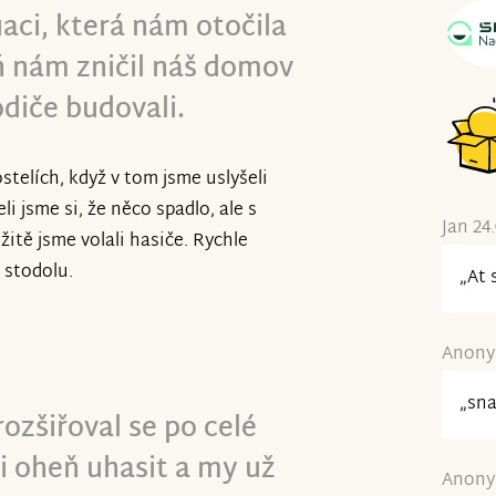
tuaci, která nám otočila
 nám zničil náš domov
odiče budovali.
ostelích, když v tom jsme uslyšeli
li jsme si, že něco spadlo, ale s
Jan 24
žitě jsme volali hasiče. Rychle
í stodolu.
„At 
Anonym
„sna
rozšiřoval se po celé
li oheň uhasit a my už
Anonym