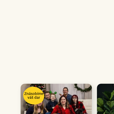
Znásobíme
váš dar