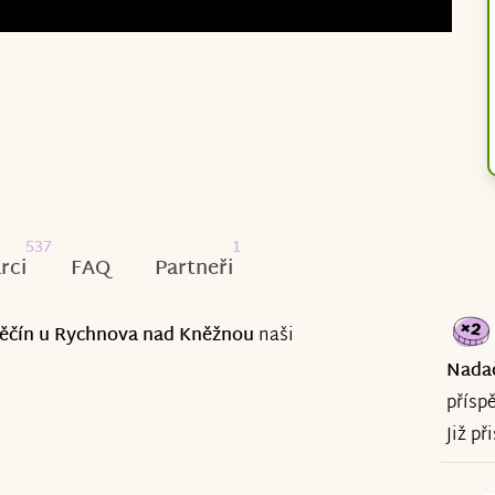
537
1
rci
FAQ
Partneři
 Pěčín u Rychnova nad Kněžnou
naši
Nada
přísp
Již př