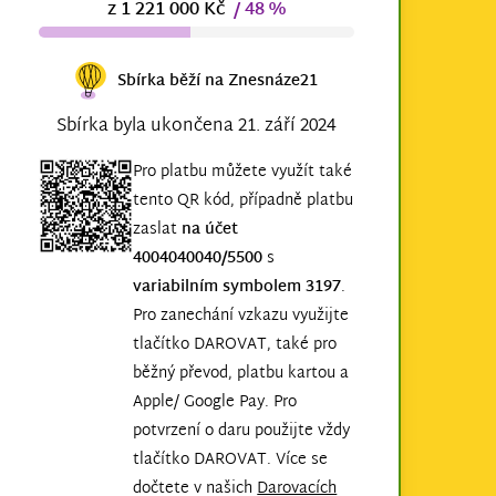
z 1 221 000 Kč
/ 48 %
Sbírka běží na Znesnáze21
Sbírka byla ukončena 21. září 2024
Pro platbu můžete využít také
tento QR kód, případně platbu
zaslat
na účet
4004040040/5500
s
variabilním symbolem 3197
.
Pro zanechání vzkazu využijte
tlačítko DAROVAT, také pro
běžný převod, platbu kartou a
Apple/ Google Pay. Pro
potvrzení o daru použijte vždy
tlačítko DAROVAT. Více se
dočtete v našich
Darovacích