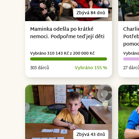
Zbývá 84 dnů
Maminka odešla po krátké
Charli
nemoci. Podpořme teď její děti
Potřeb
pomo
Vybráno 310 143 Kč z 200 000 Kč
Vybráno
303 dárců
Vybráno 155 %
27 dárc
Zbývá 43 dnů