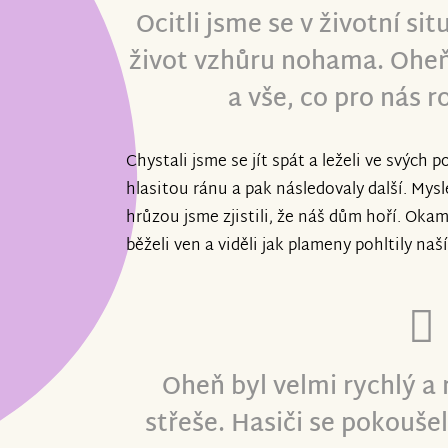
Ocitli jsme se v životní si
život vzhůru nohama. Oheň
a vše, co pro nás r
Chystali jsme se jít spát a leželi ve svých p
hlasitou ránu a pak následovaly další. Mysle
hrůzou jsme zjistili, že náš dům hoří. Okam
běželi ven a viděli jak plameny pohltily naš
Oheň byl velmi rychlý a 
střeše. Hasiči se pokouše