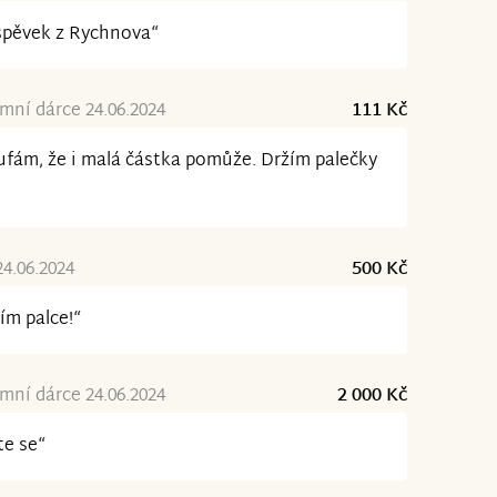
spěvek z Rychnova“
ní dárce 24.06.2024
111 Kč
fám, že i malá částka pomůže. Držím palečky
24.06.2024
500 Kč
ím palce!“
ní dárce 24.06.2024
2 000 Kč
te se“