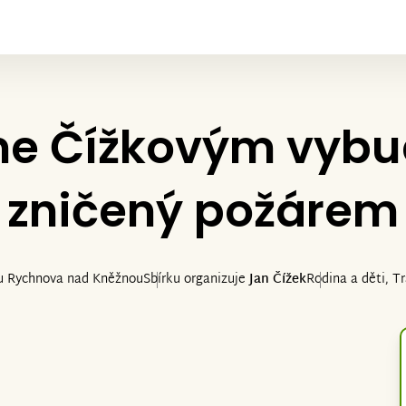
e Čížkovým vyb
zničený požárem
 u Rychnova nad Kněžnou
Sbírku organizuje
Jan Čížek
Rodina a děti, T