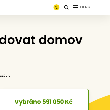
MENU
udovat domov
ragédie
Vybráno 591 050 Kč