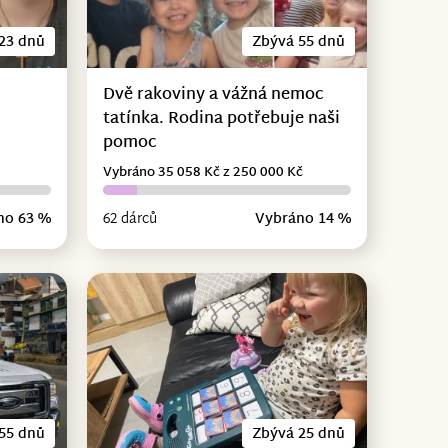
23 dnů
Zbývá 55 dnů
Dvě rakoviny a vážná nemoc
tatínka. Rodina potřebuje naši
pomoc
Vybráno 35 058 Kč z 250 000 Kč
no 63 %
62 dárců
Vybráno 14 %
55 dnů
Zbývá 25 dnů