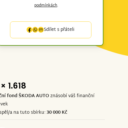
podmínkách
.
Sdílet s přáteli
× 1.618
ční fond ŠKODA AUTO
znásobí váš finanční
ěvek
ispěl/a na tuto sbírku:
30 000 Kč