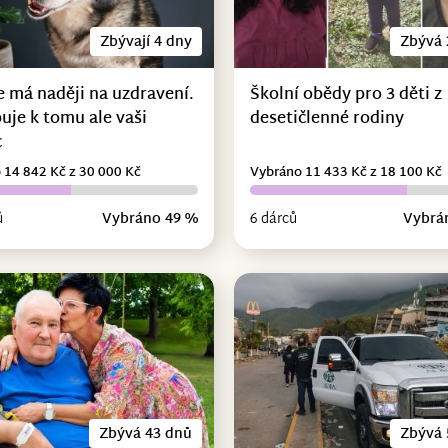
Zbývají 4 dny
Zbývá 
e má naději na uzdravení.
Školní obědy pro 3 děti z
uje k tomu ale vaši
desetičlenné rodiny
c
 14 842 Kč z 30 000 Kč
Vybráno 11 433 Kč z 18 100 Kč
ů
Vybráno 49 %
6 dárců
Vybrá
Zbývá 43 dnů
Zbývá 