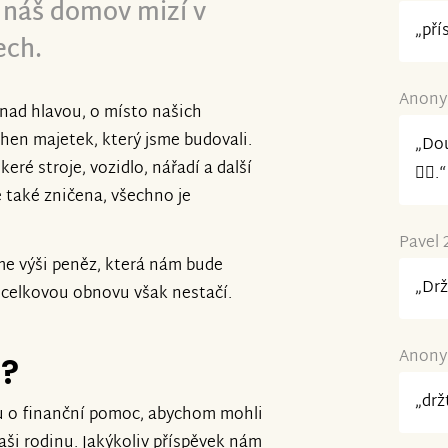
k náš domov mizí v
„pří
ech.
Anonym
u nad hlavou, o místo našich
chen majetek, který jsme budovali.
„Dou
keré stroje, vozidlo, nářadí a další
✊🏼.“
e také zničena, všechno je
Pavel 
áme výši peněz, která nám bude
„Drž
a celkovou obnovu však nestačí.
Anonym
e?
„drž
u o finanční pomoc, abychom mohli
ši rodinu. Jakýkoliv příspěvek nám