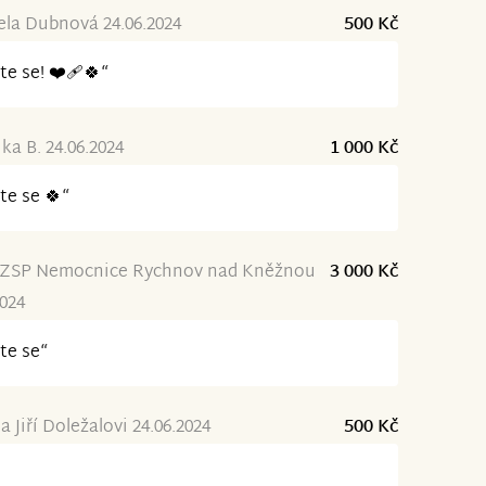
la Dubnová 24.06.2024
500 Kč
te se! ❤️‍🩹🍀“
ka B. 24.06.2024
1 000 Kč
te se 🍀“
ZSP Nemocnice Rychnov nad Kněžnou
3 000 Kč
2024
te se“
a Jiří Doležalovi 24.06.2024
500 Kč