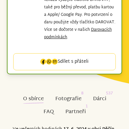
také pro běžný převod, platbu kartou
a Apple/ Google Pay. Pro potvrzení o
daru použijte vždy tlačítko DAROVAT.
Více se dočtete v našich
Darovacích
podmínkách
.
Sdílet s přáteli
8
537
O sbírce
Fotografie
Dárci
1
FAQ
Partneři