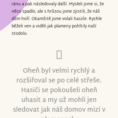
ránu a pak následovaly další. Mysleli jsme si, že
něco spadlo, ale s hrůzou jsme zjistili, že náš
dům hoří. Okamžitě jsme volali hasiče. Rychle
běželi ven a viděli jak plameny pohltily naší
stodolu.
Oheň byl velmi rychlý a
rozšiřoval se po celé střeše.
Hasiči se pokoušeli oheň
uhasit a my už mohli jen
sledovat jak náš domov mizí v