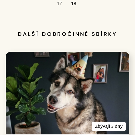
První
17
18
DALŠÍ DOBROČINNÉ SBÍRKY
Zbývají 3 dny