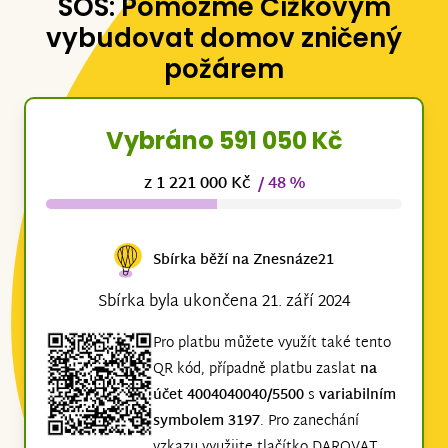
SOS: Pomozme Čížkovým
vybudovat domov zničený
požárem
Vybráno 591 050 Kč
z 1 221 000 Kč
/ 48 %
Sbírka běží na Znesnáze21
Sbírka byla ukončena 21. září 2024
Pro platbu můžete využít také tento
QR kód, případně platbu zaslat
na
účet 4004040040/5500
s
variabilním
symbolem 3197
. Pro zanechání
vzkazu využijte tlačítko DAROVAT,