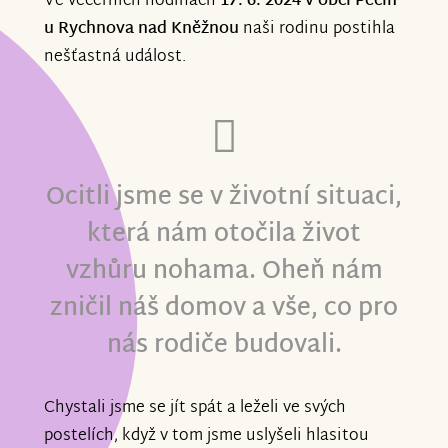
Ve večerních hodinách
17. 6. 2024 v obci Pěčín
u Rychnova nad Kněžnou
naši rodinu postihla
nešťastná událost.
Ocitli jsme se v životní situaci,
která nám otočila život
vzhůru nohama. Oheň nám
zničil náš domov a vše, co pro
nás rodiče budovali.
Chystali jsme se jít spát a leželi ve svých
postelích, když v tom jsme uslyšeli hlasitou