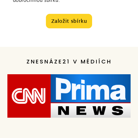
dobročinnou sbírku.
Založit sbírku
ZNESNÁZE21 V MÉDIÍCH