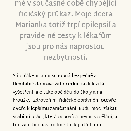
mě v současné době chybějící
zdravotnímu stavu nemá vždy
řidičský průkaz. Moje dcera
jednoduché. Znamená to pro mě klid,
bezpečí a další krok k tomu, abych
Marianka totiž trpí epilepsií a
jednou mohla splnit i svůj sen.
pravidelné cesty k lékařům
jsou pro nás naprostou
Díky vám všem se tenhle sen pomalu
stává skutečností. Dodáváte mi sílu,
nezbytností.
naději a pocit, že na to nejsem sama. Je
neuvěřitelné vidět, kolik dobrých lidí
S řidičákem budu schopná
bezpečně a
kolem nás je.
flexibilně dopravovat dcerku
na důležitá
vyšetření, ale také obě děti do školy a na
Ještě jednou vám z celého srdce děkuji ❤️
kroužky. Zároveň mi řidičské oprávnění
otevře
Vaší pomoci si budu navždy vážit.
dveře k lepšímu zaměstnání
. Budu moci
získat
stabilní práci
, která odpovídá mému vzdělání, a
tím zajistím naší rodině tolik potřebnou