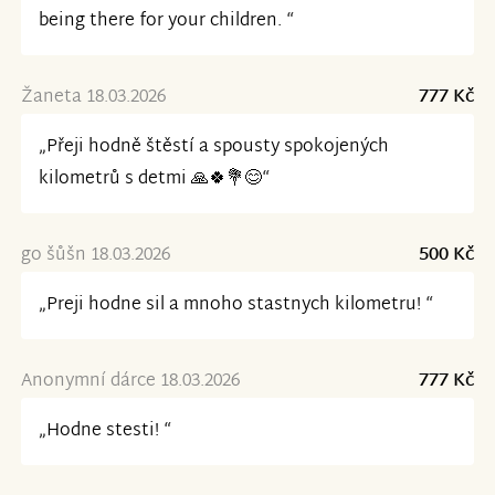
being there for your children. “
Žaneta 18.03.2026
777 Kč
„Přeji hodně štěstí a spousty spokojených
kilometrů s detmi 🙏🍀💐😊“
go šůšn 18.03.2026
500 Kč
„Preji hodne sil a mnoho stastnych kilometru! “
Anonymní dárce 18.03.2026
777 Kč
„Hodne stesti! “