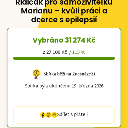
Řidičák pro samoživitelku
Marianu – kvůli práci a
dcerce s epilepsií
Vybráno 31 274 Kč
z 27 100 Kč
/ 115 %
Sbírka běží na Znesnáze21
Sbírka byla ukončena 19. března 2026
Sdílet s přáteli