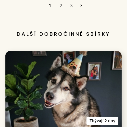
1
2
3
Poslední
DALŠÍ DOBROČINNÉ SBÍRKY
Zbývají 2 dny