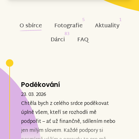
5
1
O sbírce
Fotografie
Aktuality
83
Dárci
FAQ
Poděkování
23. 03. 2026
Chtěla bych z celého srdce poděkovat
úplně všem, kteří se rozhodli mě
podpořit – ať už finančně, sdílením nebo
jen milým slovem. Každé podpory si