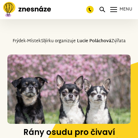
MENU
Frýdek-Místek
Sbírku organizuje
Lucie Poláchová
Zvířata
Rány osudu pro čivaví