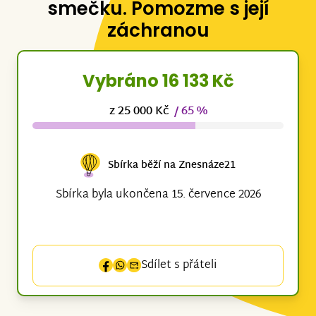
smečku. Pomozme s její
záchranou
Vybráno 16 133 Kč
z 25 000 Kč
/ 65 %
Sbírka běží na Znesnáze21
Sbírka byla ukončena 15. července 2026
Sdílet s přáteli