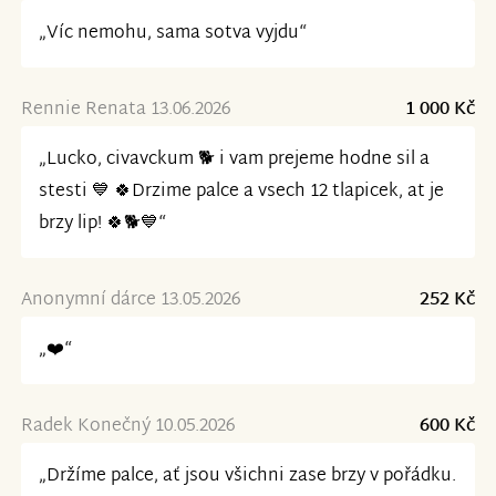
„Víc nemohu, sama sotva vyjdu“
Rennie Renata 13.06.2026
1 000 Kč
„Lucko, civavckum 🐕 i vam prejeme hodne sil a
stesti 💙 🍀Drzime palce a vsech 12 tlapicek, at je
brzy lip! 🍀🐕💙“
Anonymní dárce 13.05.2026
252 Kč
„❤️“
Radek Konečný 10.05.2026
600 Kč
„Držíme palce, ať jsou všichni zase brzy v pořádku.