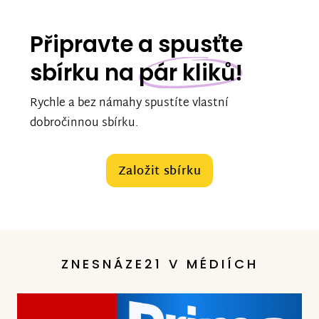
Připravte a spusťte
sbírku na
pár kliků!
Rychle a bez námahy spustíte vlastní
dobročinnou sbírku.
Založit sbírku
ZNESNÁZE21 V MÉDIÍCH