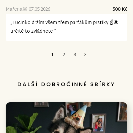
Mařena😁 07.05.2026
500 Kč
„Lucinko držím všem třem parťákům prstíky ☝️🤩
určitě to zvládnete “
1
2
3
Poslední
DALŠÍ DOBROČINNÉ SBÍRKY