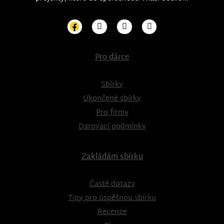
Pro dárce
Sbírky
Ukončené sbírky
Pro firmy
Darovací podmínky
Zakládám sbírku
Časté dotazy
Tipy pro úspěšnou sbírku
Recenze