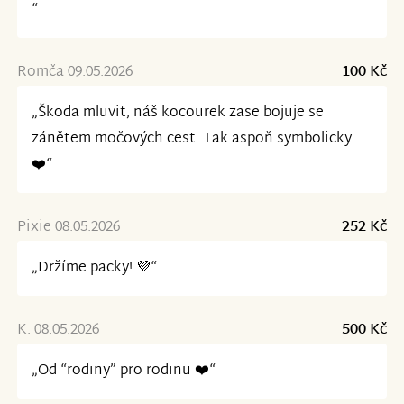
“
Romča 09.05.2026
100 Kč
„Škoda mluvit, náš kocourek zase bojuje se
zánětem močových cest. Tak aspoň symbolicky
❤️“
Pixie 08.05.2026
252 Kč
„Držíme packy! 💜“
K. 08.05.2026
500 Kč
„Od “rodiny” pro rodinu ❤️“