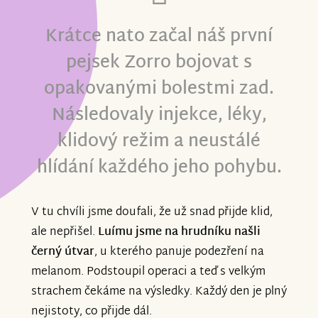
Krátce nato začal náš první
pejsek Zorro bojovat s
opakovanými bolestmi zad.
Následovaly injekce, léky,
klidový režim a neustálé
hlídání každého jeho pohybu.
V tu chvíli jsme doufali, že už snad přijde klid,
ale nepřišel.
Luímu jsme na hrudníku našli
černý útvar
, u kterého panuje podezření na
melanom. Podstoupil operaci a teď s velkým
strachem čekáme na výsledky. Každý den je plný
nejistoty, co přijde dál.