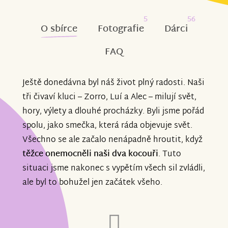
5
56
O sbírce
Fotografie
Dárci
FAQ
Ještě donedávna byl náš život plný radosti. Naši
tři čivaví kluci – Zorro, Luí a Alec – milují svět,
hory, výlety a dlouhé procházky. Byli jsme pořád
spolu, jako smečka, která ráda objevuje svět.
Všechno se ale začalo nenápadně hroutit, když
těžce onemocněli naši dva kocouři
. Tuto
situaci jsme nakonec s vypětím všech sil zvládli,
ale byl to bohužel jen začátek všeho.