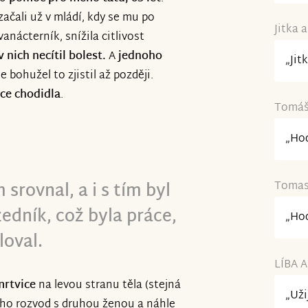
ačali už v mládí, kdy se mu po
Jitka 
vanácterník, snížila citlivost
 nich necítil bolest.
A
jednoho
„Jit
ale bohužel to zjistil až později.
už jsme vozítko vybrali a hned jak
ce chodidla
.
e ať může zase vyrazit!
Tomáš 
„Hod
 srovnal, a
i s tím byl
Tomas 
edník, což byla práce
,
„Hod
loval.
LÍBA A
mrtvice
na levou stranu těla (stejná
„Uži
ho rozvod s druhou ženou a náhle