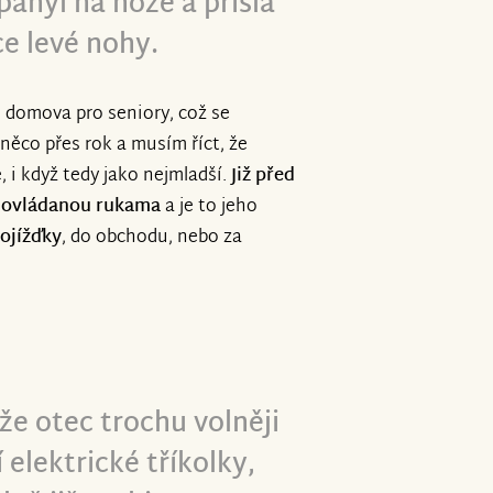
 pahýl na noze a přišla
e levé nohy.
o domova pro seniory, což se
 něco přes rok a musím říct, že
, i když tedy jako nejmladší.
Již před
ku ovládanou rukama
a je to jeho
rojížďky
, do obchodu, nebo za
že otec trochu volněji
 elektrické tříkolky
,