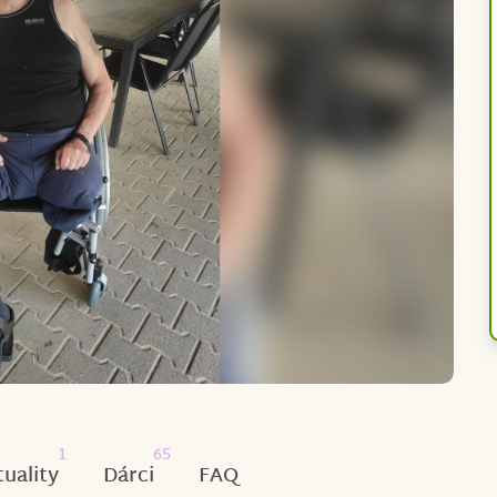
1
65
tuality
Dárci
FAQ