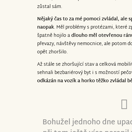
zůstal sám.
Nějaký čas to za mé pomoci zvládal, ale s
naopak
. Měl problémy s protézami, které 
špatně hojilo a
dlouho měl otevřenou rán
převazy, návštěvy nemocnice, ale potom do
opět zhoršilo.
Až stále se zhoršující stav a celková mobi
sehnali bezbariérový byt i s možností pečo
odkázán na vozík a horko těžko zvládal b
Bohužel jednoho dne upadl