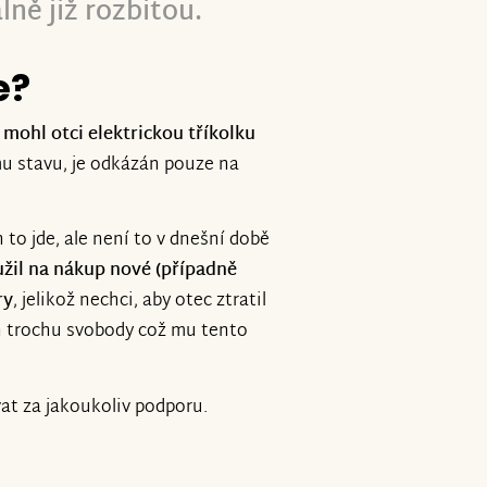
ě již rozbitou.
e?
 mohl otci elektrickou tříkolku
mu stavu, je odkázán pouze na
 to jde, ale není to v dnešní době
užil na nákup nové (případně
ry
, jelikož nechci, aby otec ztratil
ň trochu svobody což mu tento
t za jakoukoliv podporu.