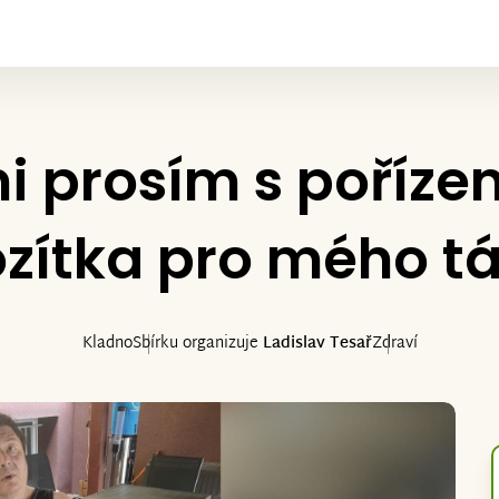
i prosím s poříze
zítka pro mého t
Kladno
Sbírku organizuje
Ladislav Tesař
Zdraví