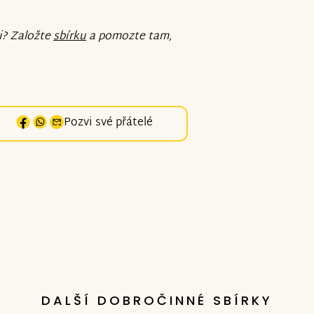
i? Založte
sbírku
a pomozte tam,
Pozvi své přátelé
DALŠÍ DOBROČINNÉ SBÍRKY