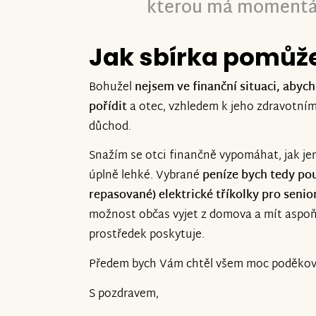
kterou má momentáln
Jak sbírka pomůž
Bohužel
nejsem ve finanční situaci, abych
pořídit
a otec, vzhledem k jeho zdravotní
důchod.
Snažím se otci finančně vypomáhat, jak jen
úplně lehké. Vybrané
peníze bych tedy po
repasované) elektrické tříkolky pro senio
možnost občas vyjet z domova a mít aspo
prostředek poskytuje.
Předem bych Vám chtěl všem moc poděkova
S pozdravem,