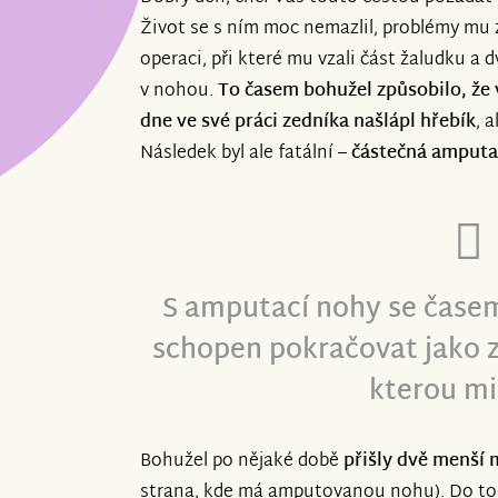
Život se s ním moc nemazlil, problémy mu z
aby se někdo neurazil)
operaci, při které mu vzali část žaludku a d
v nohou.
To časem bohužel způsobilo, že v
dne ve své práci zedníka našlápl hřebík
, 
Aktuálně se již řeší jen papíry, s tátou 
Následek byl ale fatální –
částečná amputa
bude papírově vyřešeno tak objednávám
S amputací nohy se časem
schopen pokračovat jako z
kterou mi
Bohužel po nějaké době
přišly dvě menší 
strana, kde má amputovanou nohu). Do to