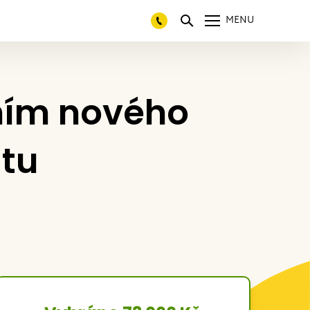
MENU
ním nového
átu