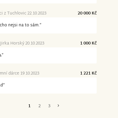
ci z Tuchlovic 22.10.2023
20 000 Kč
cho nejsi na to sám.“
 Jirka Horský 20.10.2023
1 000 Kč
“
ní dárce 19.10.2023
1 221 Kč
ad“
1
2
3
Poslední