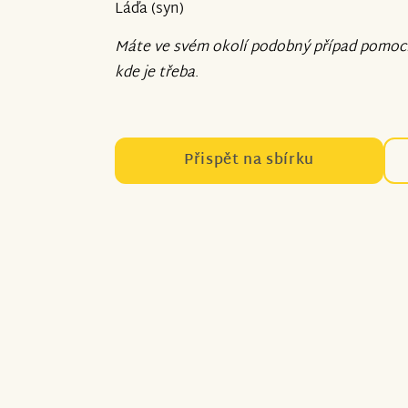
Láďa (syn)
Máte ve svém okolí podobný případ pomoc
kde je třeba
.
Přispět na sbírku