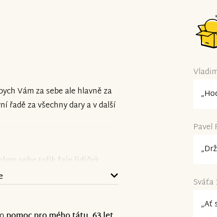
Vladim
 bych Vám za sebe ale hlavně za
„Hod
í řadě za všechny dary a v další
Pavel 
„Drž
olem sebe tolik fajn lidiček.
e
Sváťa 
„Ať 
nají a stejně poslali příspěvek
 o
pomoc pro mého tátu, 63 let
.