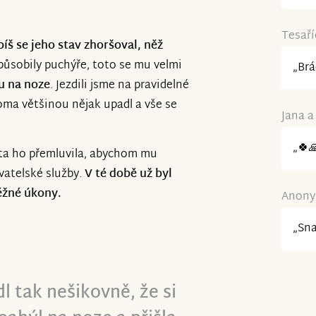
Tesaří
píš se jeho stav zhoršoval, něž
způsobily puchýře, toto se mu velmi
„Brá
u na noze
. Jezdili jsme na pravidelné
ma většinou nějak upadl a vše se
Jana a
„🍀
lita ho přemluvila, abychom mu
vatelské služby.
V té době už byl
ěžné úkony.
Anonym
„Sn
 tak nešikovně, že si