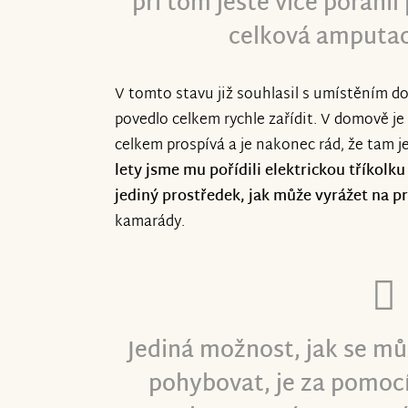
při tom ještě více poranil
celková amputac
V tomto stavu již souhlasil s umístěním d
povedlo celkem rychle zařídit. V domově je
celkem prospívá a je nakonec rád, že tam je
lety jsme mu pořídili elektrickou tříkol
jediný prostředek, jak může vyrážet na p
kamarády.
Jediná možnost, jak se mů
pohybovat,
je za pomocí