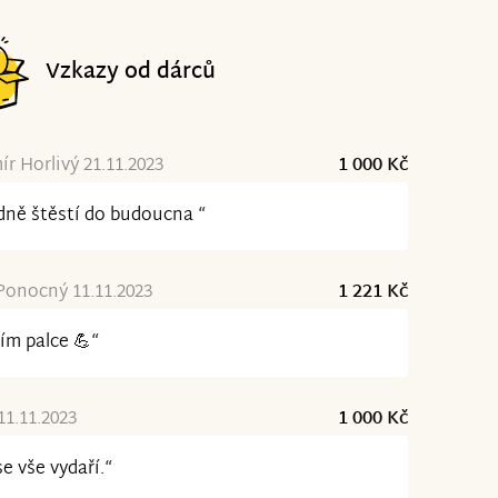
Vzkazy od dárců
ír Horlivý 21.11.2023
1 000 Kč
ně štěstí do budoucna “
Ponocný 11.11.2023
1 221 Kč
ím palce 💪“
11.11.2023
1 000 Kč
se vše vydaří.“