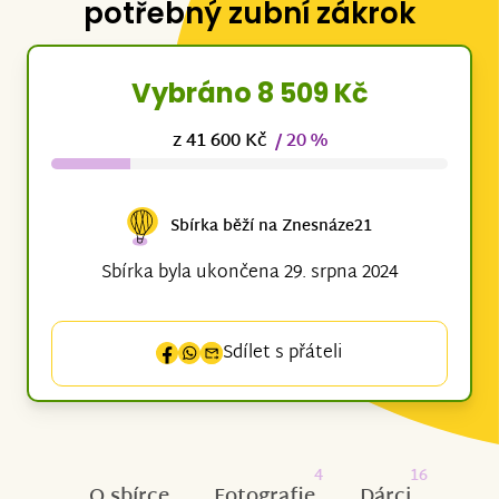
potřebný zubní zákrok
Vybráno 8 509 Kč
z 41 600 Kč
/ 20 %
Sbírka běží na Znesnáze21
Sbírka byla ukončena 29. srpna 2024
Sdílet s přáteli
4
16
O sbírce
Fotografie
Dárci