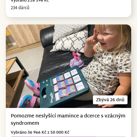
Vybráno 218 396 Kč
234 dárců
Zbývá 26 dnů
Pomozme neslyšící mamince a dcerce s vzácným
syndromem
Vybráno 36 966 Kč z 50 000 Kč