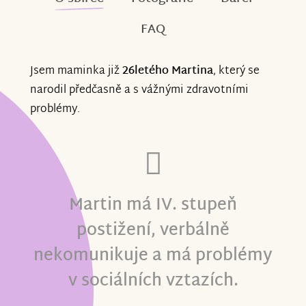
FAQ
Jsem maminka již
26letého Martina
, který se
narodil předčasně a s vážnými zdravotními
problémy.
Martin má IV. stupeň
postižení, verbálně
nekomunikuje a má problémy
v sociálních vztazích.