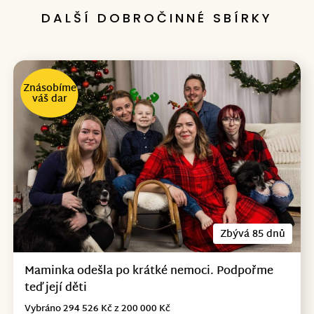
DALŠÍ DOBROČINNÉ SBÍRKY
Znásobíme
váš dar
Zbývá 85 dnů
Maminka odešla po krátké nemoci. Podpořme
teď její děti
Vybráno 294 526 Kč z 200 000 Kč