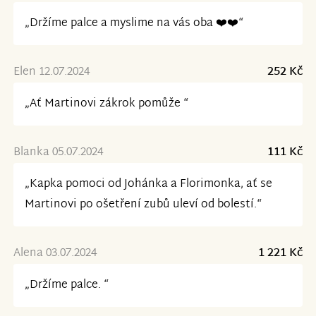
„Držíme palce a myslime na vás oba ❤️❤️“
Elen 12.07.2024
252 Kč
„Ať Martinovi zákrok pomůže “
Blanka 05.07.2024
111 Kč
„Kapka pomoci od Johánka a Florimonka, ať se
Martinovi po ošetření zubů uleví od bolestí.“
Alena 03.07.2024
1 221 Kč
„Držíme palce. “