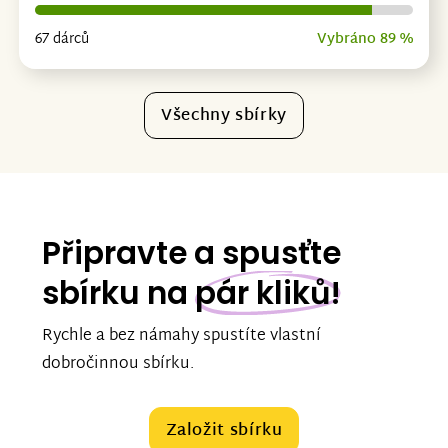
67 dárců
Vybráno 89 %
Všechny sbírky
Připravte a spusťte
sbírku na
pár kliků!
Rychle a bez námahy spustíte vlastní
dobročinnou sbírku.
Založit sbírku