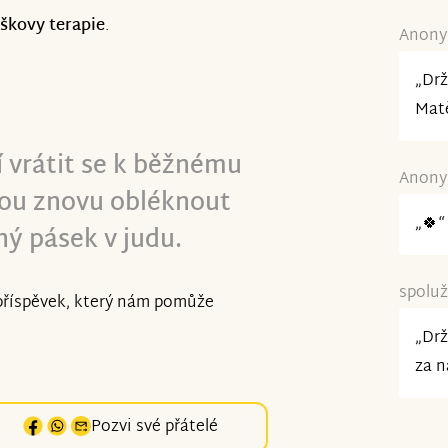
škovy terapie
.
Anonym
„Drž
Mat
vrátit se k běžnému
Anonym
dnou znovu obléknout
„🍀“
ný pásek v judu.
spoluž
 příspěvek, který nám pomůže
„Drž
za n
Pozvi své přátelé