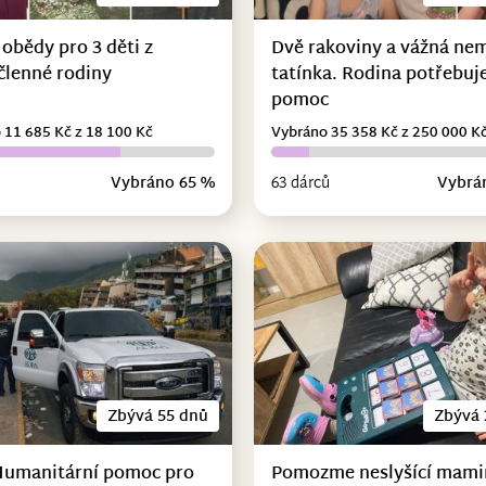
 obědy pro 3 děti z
Dvě rakoviny a vážná ne
členné rodiny
tatínka. Rodina potřebuje
pomoc
 11 685 Kč z 18 100 Kč
Vybráno 35 358 Kč z 250 000 K
Vybráno 65 %
63 dárců
Vybrá
Zbývá 55 dnů
Zbývá 
Humanitární pomoc pro
Pomozme neslyšící mami