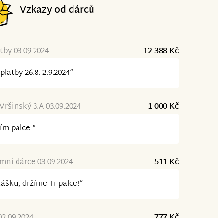
Vzkazy od dárců
tby 03.09.2024
12 388 Kč
platby 26.8.-2.9.2024“
Vršinský 3.A 03.09.2024
1 000 Kč
ím palce.“
ní dárce 03.09.2024
511 Kč
ášku, držíme Ti palce!“
02.09.2024
777 Kč