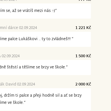
ím se, až se vrátíš mezi nás :-)“
ní dárce 02.09.2024
1 221 Kč
íme palce Lukáškovi .. ty to zvládneš!!! “
02.09.2024
1 500 Kč
ně štěstí a těšíme se brzy ve škole.“
ák David 02.09.2024
2 000 Kč
j, držím ti palce a přeji hodně sil a ať se brzy
íme ve škole.“