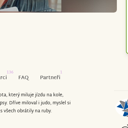
136
1
rci
FAQ
Partneři
ota, který miluje jízdu na kole,
sy. Dříve miloval i judo, myslel si
s všech obrátily na ruby.