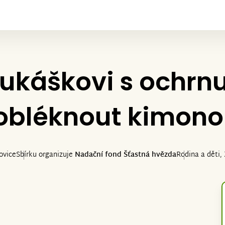
ukáškovi s ochrn
obléknout kimono
ovice
Sbírku organizuje
Nadační fond Šťastná hvězda
Rodina a děti,