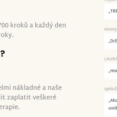
„Těš
700 kroků a každý den
Anonym
roky.
„Drž
e?
LAURA 
„Hod
elmi nákladné a naše
spoluž
it zaplatit veškeré
„Aho
erapie.
uvid