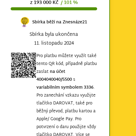
z 193 000 Kč
/ 101 %
Sbírka běží na Znesnáze21
Sbírka byla ukončena
11. listopadu 2024
Pro platbu můžete využít také
tento QR kód, případně platbu
zaslat
na účet
4004040040/5500
s
variabilním symbolem 3336
.
Pro zanechání vzkazu využijte
tlačítko DAROVAT, také pro
běžný převod, platbu kartou a
Apple/ Google Pay. Pro
potvrzení o daru použijte vždy
tlačítko DAROVAT. Více se