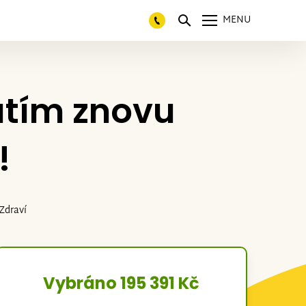
MENU
utím znovu
!
 Zdraví
Vybráno 195 391 Kč