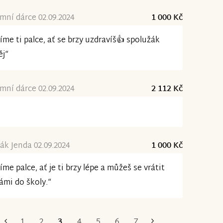
ní dárce 02.09.2024
1 000 Kč
íme ti palce, ať se brzy uzdravíš👍 spolužák
ěj“
ní dárce 02.09.2024
2 112 Kč
ák Jenda 02.09.2024
1 000 Kč
íme palce, ať je ti brzy lépe a můžeš se vrátit
ámi do školy.“
1
2
3
4
5
6
7