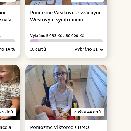
moc
Pomozme Vašíkovi se vzácným
 naši
Westovým syndromem
č
Vybráno 9 033 Kč z 80 000 Kč
no 14 %
30 dárců
Vybráno 11 %
25 dnů
Zbývá 44 dnů
nce a
Pomozme Viktorce s DMO