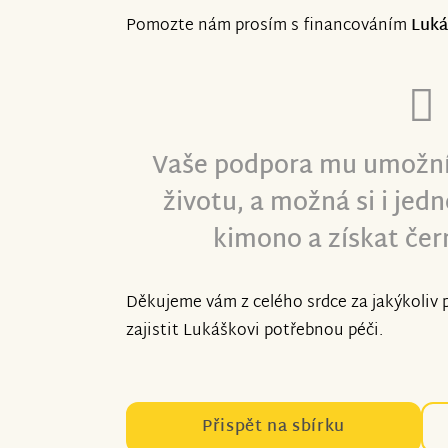
Pomozte nám prosím s financováním
Luká
Vaše podpora mu umožní 
životu, a možná si i je
kimono a získat čer
Děkujeme vám z celého srdce za jakýkoliv
zajistit Lukáškovi potřebnou péči.
Přispět na sbírku