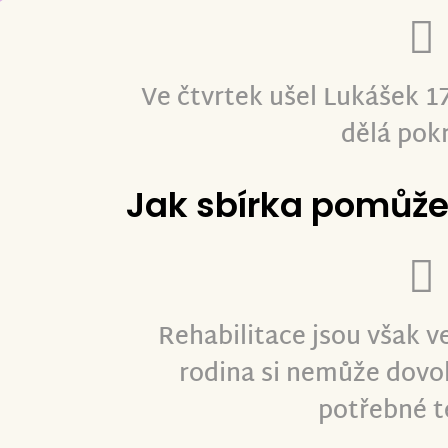
Ve čtvrtek ušel Lukášek 1
dělá pok
Jak sbírka pomůž
Rehabilitace jsou však v
rodina si nemůže dovol
potřebné t