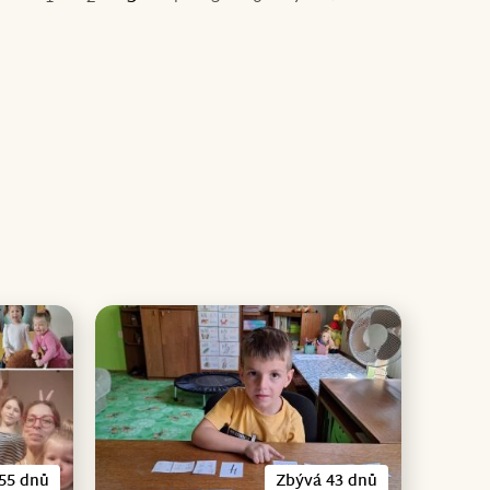
První
Poslední
55 dnů
Zbývá 43 dnů