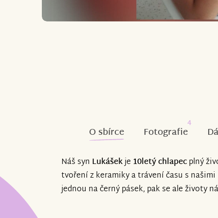
4
O sbírce
Fotografie
Dá
Náš syn
Lukášek
je
10letý chlapec
plný živ
tvoření z keramiky a trávení času s našimi p
jednou na černý pásek, pak se ale životy ná