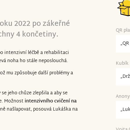
 roku 2022 po zákeřné
QR pla
chny 4 končetiny.
„QR 
o intenzivní léčbě a rehabilitaci
levá noha ho stále neposlouchá.
Kubík 
 což mu způsobuje další problémy a
„Drž
 se jeho chůze zlepšila a aby se
Anonym
uje. Možnost
intenzivního cvičení na
ně našlapovat, posouvá Lukáška na
„Luk
Vojta 