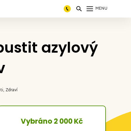
MENU
stit azylový
v
ti, Zdraví
Vybráno 2 000 Kč