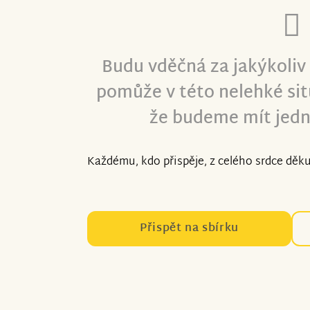
Budu vděčná za jakýkoliv
pomůže v této nelehké sit
že budeme mít jedn
Každému, kdo přispěje, z celého srdce děku
Přispět na sbírku