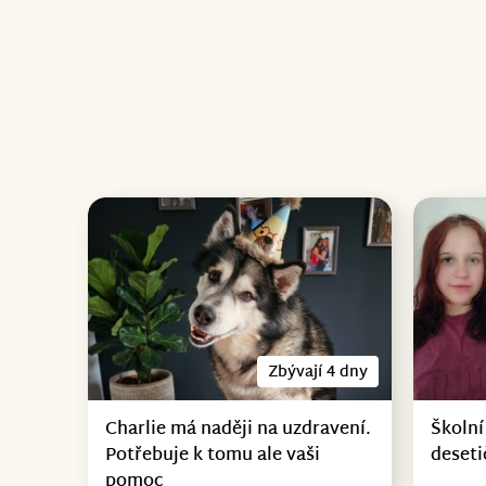
Zbývají 4 dny
Charlie má naději na uzdravení.
Školní
Potřebuje k tomu ale vaši
deseti
pomoc