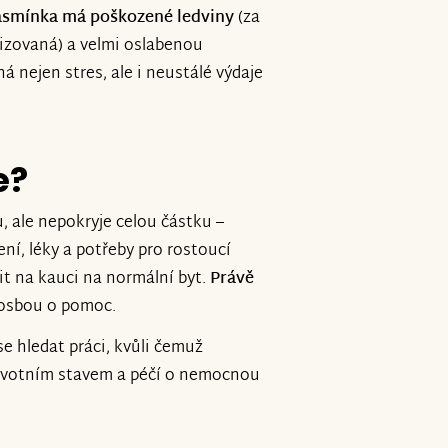
asmínka má poškozené ledviny
(za
lizovaná) a velmi oslabenou
á nejen stres, ale i neustálé výdaje
e?
u, ale nepokryje celou částku –
ní, léky a potřeby pro rostoucí
it na kauci na normální byt.
Právě
rosbou o pomoc.
e hledat práci, kvůli čemuž
ravotním stavem a péčí o nemocnou