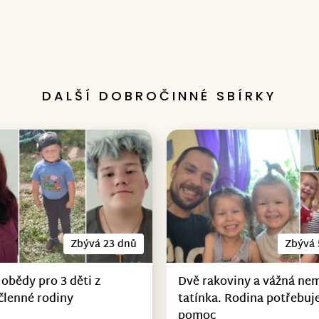
DALŠÍ DOBROČINNÉ SBÍRKY
Zbývá 23 dnů
Zbývá 
 obědy pro 3 děti z
Dvě rakoviny a vážná ne
členné rodiny
tatínka. Rodina potřebuje
pomoc