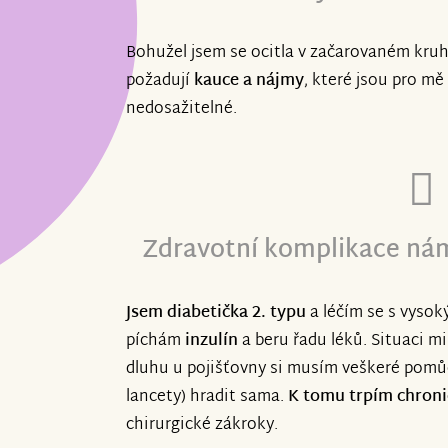
Bohužel jsem se ocitla v začarovaném kruh
požadují
kauce a nájmy
, které jsou pro m
nedosažitelné.
Zdravotní komplikace nám
Jsem diabetička 2. typu
a léčím se s vysok
píchám
inzulín
a beru řadu léků. Situaci mi
dluhu u pojišťovny si musím veškeré pomůc
lancety) hradit sama.
K tomu trpím chroni
chirurgické zákroky.