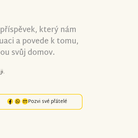
 příspěvek, který nám
uaci a povede k tomu,
ou svůj domov.
ji.
Pozvi své přátelé