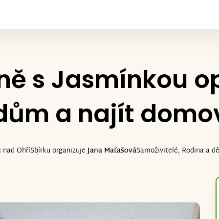
ě s Jasmínkou opu
dům a najít domo
c nad Ohří
Sbírku organizuje
Jana Maťašová
Samoživitelé, Rodina a dě