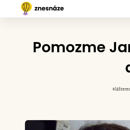
Pomozme Jan
Kláštere