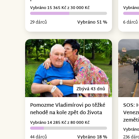
Vybráno 15 365 Kč z 30 000 Kč
Vybráno
29 dárců
Vybráno 51 %
6 dárců
Zbývá 43 dnů
Pomozme Vladimírovi po těžké
SOS: 
nehodě na kole zpět do života
Venez
zemět
Vybráno 14 285 Kč z 80 000 Kč
Vybráno
44 dárců
Vybráno 18 %
236 dár