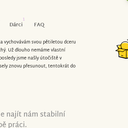
2
1
Dárci
FAQ
ma vychovávám svou pětiletou dceru
chý. Už dlouho nemáme vlastní
posledy jsme našly útočiště v
usely znovu přesunout, tentokrát do
 najít nám stabilní
bě práci.