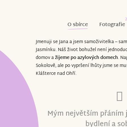
O sbírce
Fotografie
Jmenuji se Jana a jsem samoživitelka – sa
Jasmínku. Náš život bohužel není jednodu
domov a
žijeme po azylových domech
. Na
Sokolově, ale po vypršení lhůty jsme se m
Klášterce nad Ohří.
Mým největším přáním je
bydlení a so