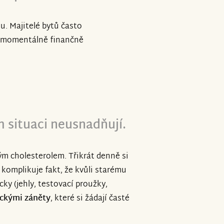
u. Majitelé bytů často
ě momentálně finančně
 situaci neusnadňují.
ým cholesterolem. Třikrát denně si
 komplikuje fakt, že kvůli starému
ky (jehly, testovací proužky,
ckými záněty
, které si žádají časté