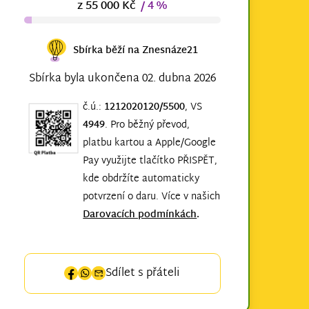
z 55 000 Kč
/ 4 %
Sbírka běží na Znesnáze21
Sbírka byla ukončena 02. dubna 2026
č.ú.:
1212020120/5500
, VS
4949
. Pro běžný převod,
platbu kartou a Apple/Google
Pay využijte tlačítko PŘISPĚT,
kde obdržíte automaticky
potvrzení o daru. Více v našich
Darovacích podmínkách
.
Sdílet s přáteli