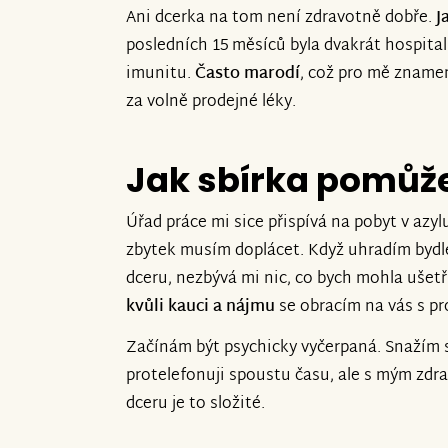
Ani dcerka na tom není zdravotně dobře.
J
posledních 15 měsíců byla dvakrát hospita
imunitu.
Často marodí
, což pro mě znamen
za volně prodejné léky.
Jak sbírka pomůž
Úřad práce mi sice přispívá na pobyt v azyl
zbytek musím doplácet. Když uhradím bydle
dceru, nezbývá mi nic, co bych mohla ušetř
kvůli kauci a nájmu
se obracím na vás s p
Začínám být psychicky vyčerpaná. Snažím s
protelefonuji spoustu času, ale s mým zd
dceru je to složité.