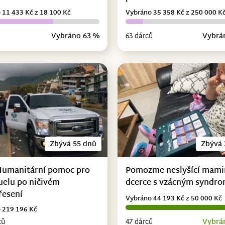
 11 433 Kč z 18 100 Kč
Vybráno 35 358 Kč z 250 000 K
Vybráno 63 %
63 dárců
Vybrá
Zbývá 55 dnů
Zbývá 
Humanitární pomoc pro
Pomozme neslyšící mami
uelu po ničivém
dcerce s vzácným syndr
řesení
Vybráno 44 193 Kč z 50 000 Kč
 219 196 Kč
ců
47 dárců
Vybrá