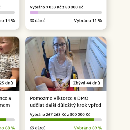
č
Vybráno 9 033 Kč z 80 000 Kč
no 14 %
30 dárců
Vybráno 11 %
25 dnů
Zbývá 44 dnů
nce a
Pomozme Viktorce s DMO
omem
udělat další důležitý krok vpřed
Vybráno 267 263 Kč z 300 000 Kč
no 88 %
69 dárců
Vybráno 89 %