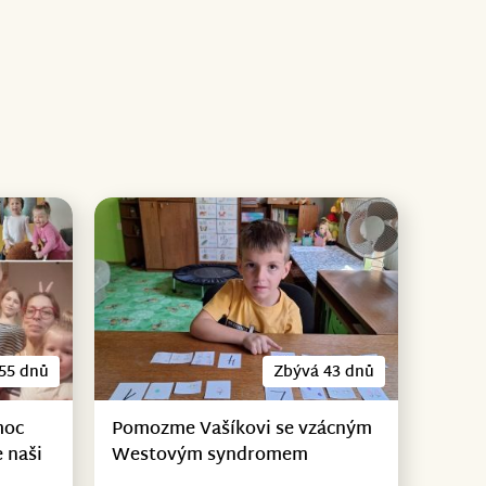
55 dnů
Zbývá 43 dnů
moc
Pomozme Vašíkovi se vzácným
 naši
Westovým syndromem