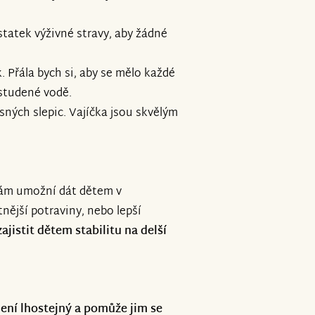
tatek výživné stravy, aby žádné
. Přála bych si, aby se mělo každé
e studené vodě.
osných slepic. Vajíčka jsou skvělým
nám umožní dát dětem v
nější potraviny, nebo lepší
jistit dětem stabilitu na delší
ení lhostejný a pomůže jim se