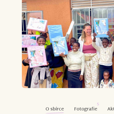
5
O sbírce
Fotografie
Ak