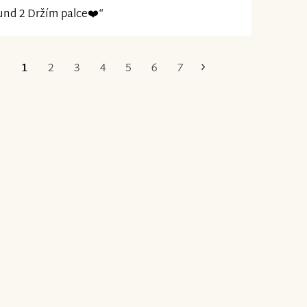
nd 2 Držím palce❤️“
1
2
3
4
5
6
7
Poslední