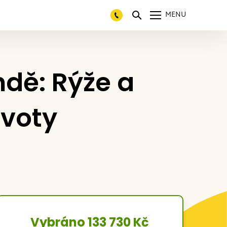
MENU
ndě: Rýže a
ivoty
Vybráno 133 730 Kč