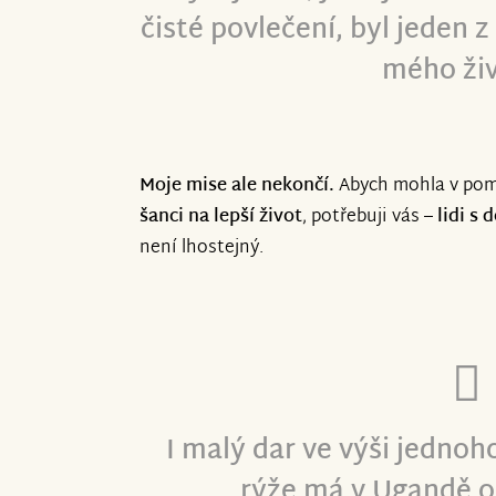
čisté povlečení, byl jeden 
mého živ
Moje mise ale nekončí.
Abych mohla v pom
šanci na lepší život
, potřebuji vás –
lidi s
není lhostejný.
I malý dar ve výši jednoh
rýže má v Ugandě o