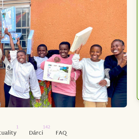
1
142
tuality
Dárci
FAQ