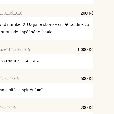
. 01.06.2026
200 Kč
nd number 2. Už jsme skoro v cíli ❤️ pojďme to
hnout do úspěšného finále.“
ze21 25.05.2026
1 000 Kč
platby 18.5. - 24.5.2026“
25.05.2026
500 Kč
jsme blíže k splnění ❤️“
4.05.2026
200 Kč