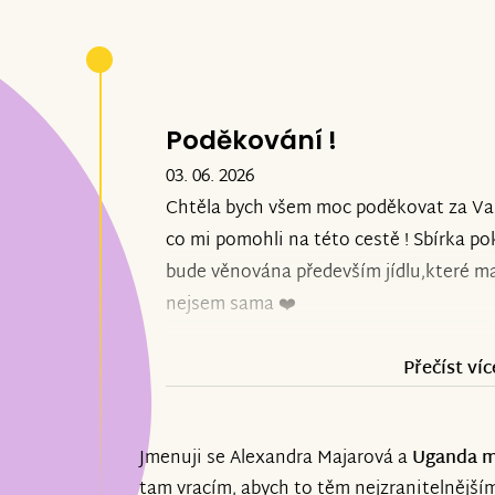
Poděkování !
03. 06. 2026
Chtěla bych všem moc poděkovat za V
co mi pomohli na této cestě ! Sbírka po
bude věnována především jídlu,které ma
nejsem sama ❤️
Přečíst víc
Jmenuji se Alexandra Majarová a
Uganda m
tam vracím, abych to těm nejzranitelnějším