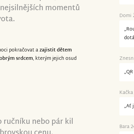
z nejsilnějších momentů
Domi Ž
ota.
„Rou
dotá
oci pokračovat a
zajistit dětem
 dobrým srdcem
, kterým jejich osud
Znesná
„QR 
Kačka 
„Ať 
o ručníku nebo pár kil
Bara 2
brovskou cenu.