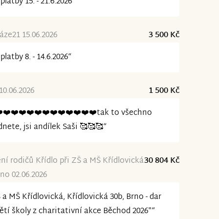
platby 15. - 21.6.2026“
ze21 15.06.2026
3 500 Kč
platby 8. - 14.6.2026“
0.06.2026
1 500 Kč
️❤️❤️❤️❤️❤️❤️❤️❤️❤️❤️❤️❤️tak to všechno
dnete, jsi andílek Saši 🥰🥰🥰“
ní rodičů Křídlo při ZŠ a MŠ Křídlovická
30 804 Kč
rno 02.06.2026
 a MŠ Křídlovická, Křídlovická 30b, Brno - dar
ětí školy z charitativní akce Běchod 2026"“