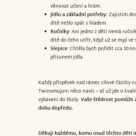
věnovat učení a hrám.
Jídlo a základní potřeby:
Zajistím dos
dítě nešlo spát s hladem.
Ručníky
: Ani jedno z dětí nemá ručník
dítě do čeho utřít, když už se myjí v
Slepice
: Chtěla bych pořídit cca 10 n
přísunem jídla.
Každý příspěvek nad rámec cílové částky 
Twinomujuni něco navíc – ať už jde o kvalit
vybavení do školy.
Vaše štědrost pomůže za
dobu dopředu.
Děkuji každému, komu osud těchto dětí n