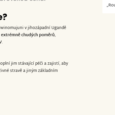
„Rou
e?
 Twinomujuni v jihozápadní Ugandě
 z extrémně chudých poměrů
,
V
.
plní jim stávající péči a zajistí, aby
ýživné stravě a jiným základním