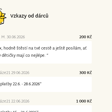
Vzkazy od dárců
 M. 30.06.2026
200 Kč
x, hodně štěstí na tvé cestě a ještě posílám, ať
y dětičky mají co nejlépe. “
ze21 29.06.2026
300 Kč
platby 22.6. - 28.6.2026“
ze21 22.06.2026
1 000 Kč