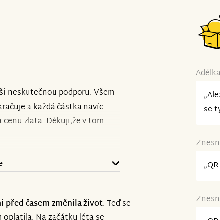
Adélka
aši neskutečnou podporu. Všem
„Ale
kračuje a každá částka navíc
se t
 cenu zlata. Děkuji,že v tom
Znesná
e
„QR 
Znesná
i před časem změnila život
. Teď se
 oplatila. Na začátku léta se