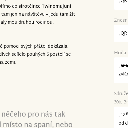
„QR 
 přímo do
sirotčince
Twinomujuni
m tam jen na návštěvu – jedu tam žít
Znesná
staly mou druhou rodinou.
„QR 
ké pomoci svých přátel
dokázala
Moňa 1
dívek sdílelo pouhých 5 postelí se
na zemi.
„❤️❤
zvlá
Sdruže
30b, B
z něčeho pro nás tak
„"ZŠ
í místo na spaní, nebo
od d