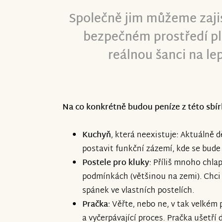
Společně jim můžeme zajis
bezpečném prostředí pl
reálnou šanci na le
Na co konkrétně budou peníze z této sbír
Kuchyň
, která neexistuje: Aktuálně d
postavit funkční zázemí, kde se bude 
Postele pro kluky
: Příliš mnoho chlap
podmínkách (většinou na zemi). Chci
spánek ve vlastních postelích.
Pračka
: Věřte, nebo ne, v tak velkém
a vyčerpávající proces. Pračka ušetř