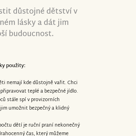
tit důstojné dětství v
ném lásky a dát jim
pší budoucnost.
ky použity:
ěti nemají kde důstojně vařit. Chci
připravovat teplé a bezpečné jídlo.
ců stále spí v provizorních
 jim umožnit bezpečný a klidný
 počtu dětí je ruční praní nekonečný
í drahocenný čas, který můžeme