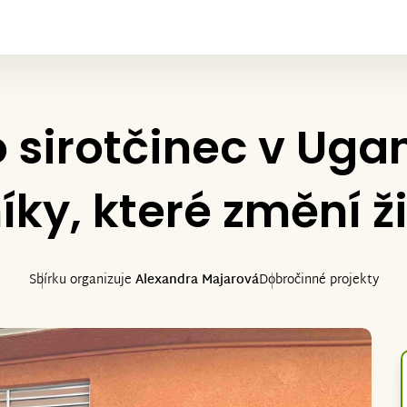
sirotčinec v Uga
íky, které změní ž
Sbírku organizuje
Alexandra Majarová
Dobročinné projekty