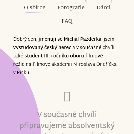
5
4
O sbírce
Fotografie
Dárci
FAQ
Dobrý den,
jmenuji se Michal Pazderka
, jsem
vystudovaný český herec
a v současné chvíli
také
student III. ročníku oboru filmové
režie
na Filmové akademii Miroslava Ondříčka
v Písku.
V současné chvíli
připravujeme
absolventský