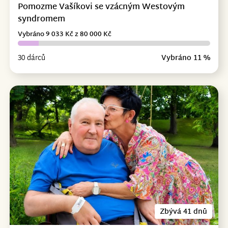
Pomozme Vašíkovi se vzácným Westovým
syndromem
Vybráno 9 033 Kč z 80 000 Kč
30 dárců
Vybráno 11 %
Zbývá 41 dnů