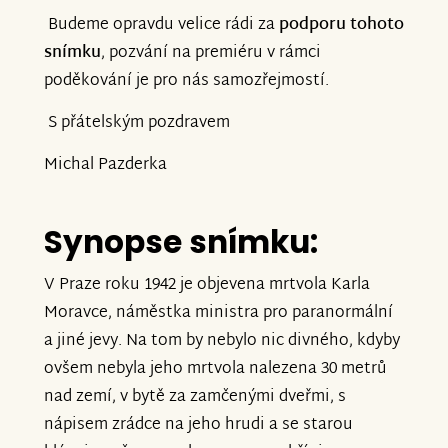
Budeme opravdu velice rádi za
podporu tohoto
snímku
, pozvání na premiéru v rámci
poděkování je pro nás samozřejmostí.
S přátelským pozdravem
Michal Pazderka
Synopse snímku:
V Praze roku 1942 je objevena mrtvola Karla
Moravce, náměstka ministra pro paranormální
a jiné jevy. Na tom by nebylo nic divného, kdyby
ovšem nebyla jeho mrtvola nalezena 30 metrů
nad zemí, v bytě za zamčenými dveřmi, s
nápisem zrádce na jeho hrudi a se starou