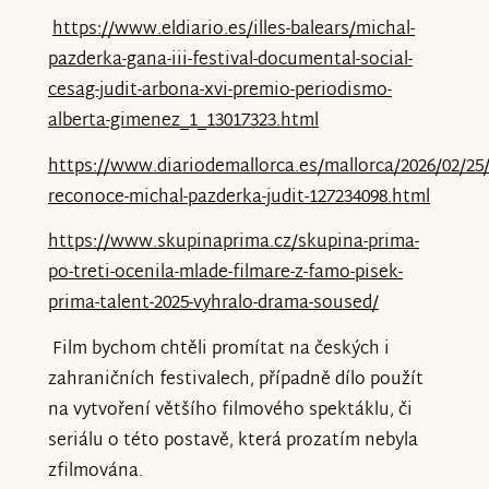
https://www.eldiario.es/illes-balears/michal-
pazderka-gana-iii-festival-documental-social-
cesag-judit-arbona-xvi-premio-periodismo-
alberta-gimenez_1_13017323.html
https://www.diariodemallorca.es/mallorca/2026/02/25
reconoce-michal-pazderka-judit-127234098.html
https://www.skupinaprima.cz/skupina-prima-
po-treti-ocenila-mlade-filmare-z-famo-pisek-
prima-talent-2025-vyhralo-drama-soused/
Film bychom chtěli promítat na českých i
zahraničních festivalech, případně dílo použít
na vytvoření většího filmového spektáklu, či
seriálu o této postavě, která prozatím nebyla
zfilmována.