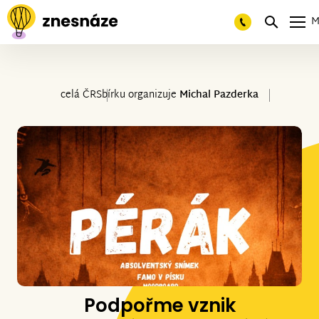
M
celá ČR
Sbírku organizuje
Michal Pazderka
Podpořme vznik