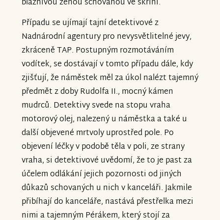
bláznivou ženou schovanou ve skříni.
Případu se ujímají tajní detektivové z
Nadnárodní agentury pro nevysvětlitelné jevy,
zkráceně TAP. Postupným rozmotáváním
vodítek, se dostávají v tomto případu dále, kdy
zjišťují, že náměstek měl za úkol nalézt tajemný
předmět z doby Rudolfa II., mocný kámen
mudrců. Detektivy svede na stopu vraha
motorový olej, nalezený u náměstka a také u
další objevené mrtvoly uprostřed pole. Po
objevení léčky v podobě těla v poli, ze strany
vraha, si detektivové uvědomí, že to je past za
účelem odlákání jejich pozornosti od jiných
důkazů schovaných u nich v kanceláři. Jakmile
přibíhají do kanceláře, nastává přestřelka mezi
nimi a tajemným Pérákem, který stojí za