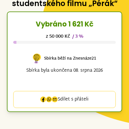
studentského filmu „Pérák“
Vybráno 1 621 Kč
z 50 000 Kč
/ 3 %
Sbírka běží na Znesnáze21
Sbírka byla ukončena 08. srpna 2026
Sdílet s přáteli