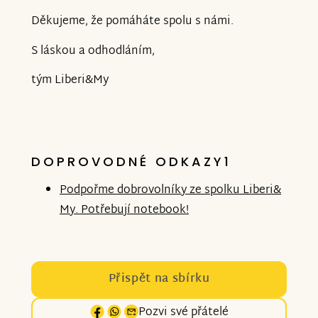
Děkujeme, že pomáháte spolu s námi.
S láskou a odhodláním,
tým Liberi&My
DOPROVODNÉ ODKAZY1
Podpořme dobrovolníky ze spolku Liberi&
My. Potřebují notebook!
Přispět na sbírku
Pozvi své přátelé