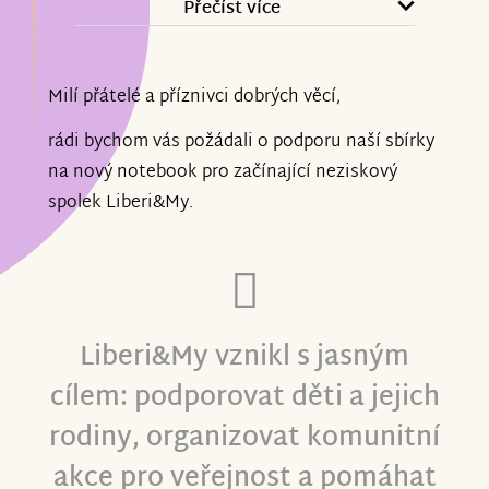
dosáhli cíle naší sbírky na nový notebook
Přečíst více
pro náš spolek!
Milí přátelé a příznivci dobrých věcí,
Vaše důvěra a ochota pomoci nám
dodaly energii a potvrzení, že naše práce
rádi bychom vás požádali o podporu naší sbírky
má smysl.
na nový notebook pro začínající neziskový
spolek Liberi&My.
Díky tomuto novému notebooku
budeme moci efektivněji organizovat
akce pro děti, komunitu a lidi v nouzi, a
zároveň zajistit, aby vše bylo vedeno s
Liberi&My vznikl s jasným
maximální péčí.
cílem: podporovat děti a jejich
rodiny, organizovat komunitní
Každý z vás přispěl k tomu, že můžeme
akce pro veřejnost a pomáhat
pokračovat v tom, co děláme s ještě