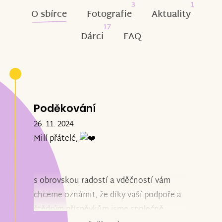
3
1
O sbírce
Fotografie
Aktuality
17
Dárci
FAQ
Poděkování
26. 11. 2024
Milí přátelé,
s obrovskou radostí a vděčností vám
chceme oznámit, že díky vaší podpoře a
štědrým příspěvkům jsme společně