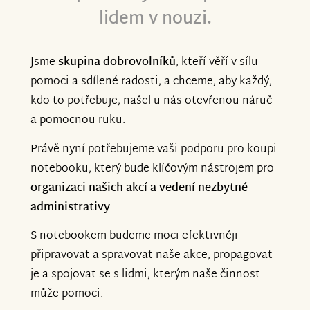
větším nasazením. Tento notebook není
lidem v nouzi.
jen kus techniky – je symbolem vaší
podpory a víry v to, že společně můžeme
Jsme
skupina dobrovolníků
, kteří věří v sílu
měnit svět k lepšímu.
pomoci a sdílené radosti, a chceme, aby každý,
kdo to potřebuje, našel u nás otevřenou náruč
a pomocnou ruku.
Ještě jednou vám ze srdce děkujeme za
Právě nyní potřebujeme vaši podporu pro koupi
vaši pomoc. Vaše podpora nás motivuje a
notebooku, který bude klíčovým nástrojem pro
povzbuzuje k dalším krokům.
organizaci našich akcí a vedení nezbytné
administrativy
.
S úctou a vděčností,
S notebookem budeme moci efektivněji
připravovat a spravovat naše akce, propagovat
tým Liberi&My
je a spojovat se s lidmi, kterým naše činnost
může pomoci.