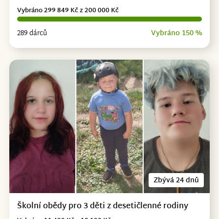
Vybráno 299 849 Kč z 200 000 Kč
289 dárců
Vybráno 150 %
Zbývá 24 dnů
Školní obědy pro 3 děti z desetičlenné rodiny