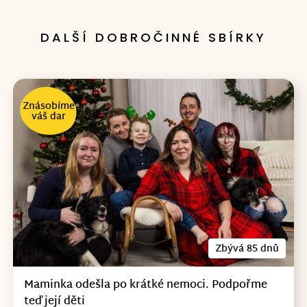
DALŠÍ DOBROČINNÉ SBÍRKY
Znásobíme
váš dar
Zbývá 85 dnů
Maminka odešla po krátké nemoci. Podpořme
teď její děti