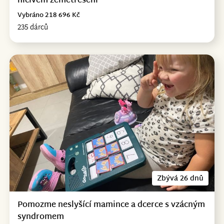
ničivém zemětřesení
Vybráno 218 696 Kč
235 dárců
Zbývá 26 dnů
Pomozme neslyšící mamince a dcerce s vzácným
syndromem