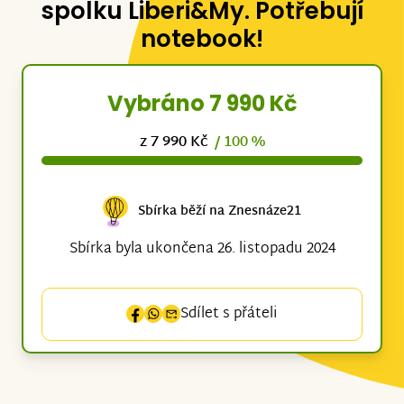
spolku Liberi&My. Potřebují
notebook!
Vybráno 7 990 Kč
z 7 990 Kč
/ 100 %
Sbírka běží na Znesnáze21
Sbírka byla ukončena 26. listopadu 2024
Sdílet s přáteli