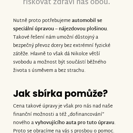
riskovat zdraví nás obou.
Nutně proto potřebujeme
automobil se
speciální úpravou – nájezdovou plošinou
.
Takové řešení nám umožní důstojný a
bezpečný převoz dcery bez extrémní fyzické
zátěže. Hlavně to však dá Nikolce větší
svobodu a možnost být součástí běžného
života s úsměvem a bez strachu.
Jak sbírka pomůže?
Cena takové úpravy je však pro nás nad naše
finanční možnosti a též „dofinancování“
nového a
vyhovujícího auta pro tuto úpravu
.
Proto se obracíme na vás s prosbou o pomoc.