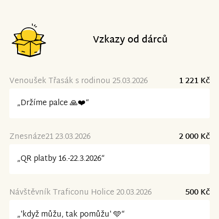
Vzkazy od dárců
Venoušek Třasák s rodinou 25.03.2026
1 221 Kč
„Držíme palce 🙏❤️“
Znesnáze21 23.03.2026
2 000 Kč
„QR platby 16.-22.3.2026“
Návštěvník Traficonu Holice 20.03.2026
500 Kč
„'když můžu, tak pomůžu' 🩵“