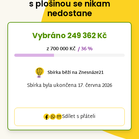
s plošinou se nikam
nedostane
Vybráno 249 362 Kč
z 700 000 Kč
/ 36 %
Sbírka běží na Znesnáze21
Sbírka byla ukončena 17. června 2026
Sdílet s přáteli