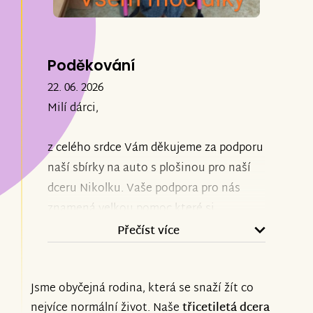
Poděkování
22. 06. 2026
Milí dárci,
z celého srdce Vám děkujeme za podporu
naší sbírky na auto s plošinou pro naší
dceru Nikolku. Vaše podpora pro nás
znamená velkou pomoc které si
nesmírně vážíme. Díky Vám se může
Přečíst více
Nikolka bezpečně a pohodlně dostávat
tam kam potřebuje. Děkujeme, že jste se
Jsme obyčejná rodina, která se snaží žít co
rozhodli být součástí našeho příběhu.
nejvíce normální život. Naše
třicetiletá dcera