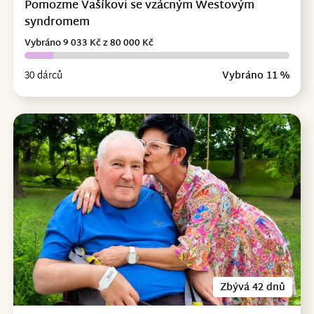
Pomozme Vašíkovi se vzácným Westovým
syndromem
Vybráno 9 033 Kč z 80 000 Kč
30 dárců
Vybráno 11 %
Zbývá 42 dnů