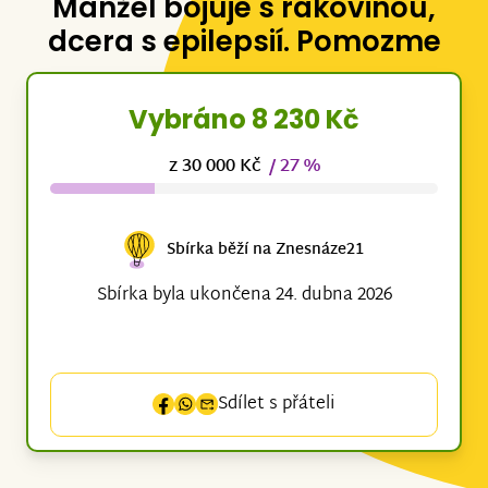
Manžel bojuje s rakovinou,
dcera s epilepsií. Pomozme
Vybráno 8 230 Kč
z 30 000 Kč
/ 27 %
Sbírka běží na Znesnáze21
Sbírka byla ukončena 24. dubna 2026
Sdílet s přáteli