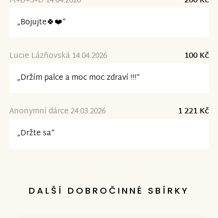
M+D+S+D 14.04.2026
200 Kč
„Bojujte🍀❤️“
Lucie Lázňovská 14.04.2026
100 Kč
„Držím palce a moc moc zdraví !!!“
Anonymní dárce 24.03.2026
1 221 Kč
„Držte sa“
DALŠÍ DOBROČINNÉ SBÍRKY