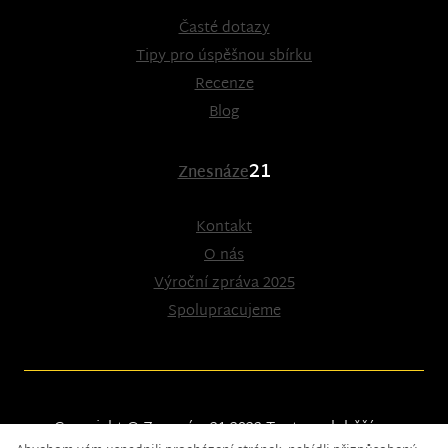
Časté dotazy
Tipy pro úspěšnou sbírku
Recenze
Blog
21
Znesnáze
Kontakt
O nás
Výroční zpráva 2025
Spolupracujeme
Copyright © Znesnáze21 2023
Tento web běží na