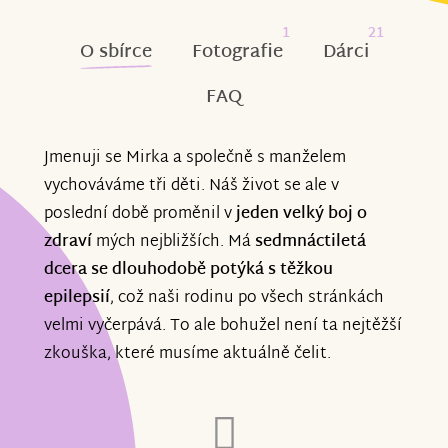
1
21
O sbírce
Fotografie
Dárci
FAQ
Jmenuji se Mirka a společně s manželem
vychováváme tři děti. Náš život se ale v
poslední době proměnil v
jeden velký boj o
zdraví
mých nejbližších. Má
sedmnáctiletá
dcera se dlouhodobě potýká s těžkou
epilepsií
, což naši rodinu po všech stránkách
velmi vyčerpává. To ale bohužel není ta nejtěžší
zkouška, které musíme aktuálně čelit.