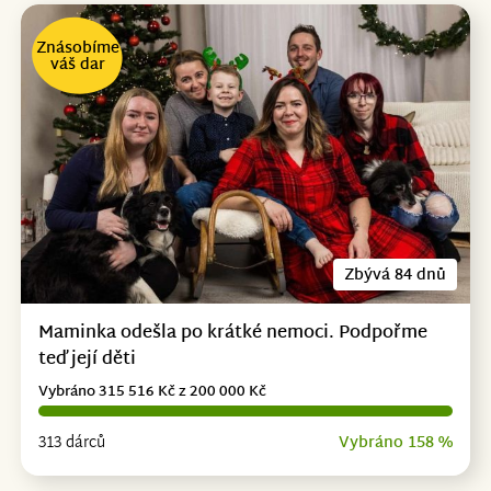
Znásobíme
váš dar
Zbývá 84 dnů
Maminka odešla po krátké nemoci. Podpořme
teď její děti
Vybráno 315 516 Kč z 200 000 Kč
313 dárců
Vybráno 158 %