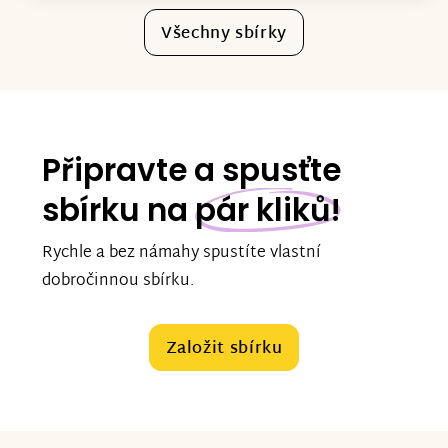
Všechny sbírky
Připravte a spusťte
sbírku na
pár kliků!
Rychle a bez námahy spustíte vlastní
dobročinnou sbírku.
Založit sbírku