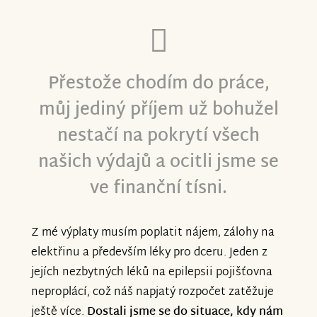
Přestože chodím do práce,
můj jediný příjem už bohužel
nestačí na pokrytí všech
našich výdajů a ocitli jsme se
ve finanční tísni.
Z mé výplaty musím poplatit nájem, zálohy na
elektřinu a především léky pro dceru. Jeden z
jejích nezbytných léků na epilepsii pojišťovna
neproplácí, což náš napjatý rozpočet zatěžuje
ještě více.
Dostali jsme se do situace, kdy nám