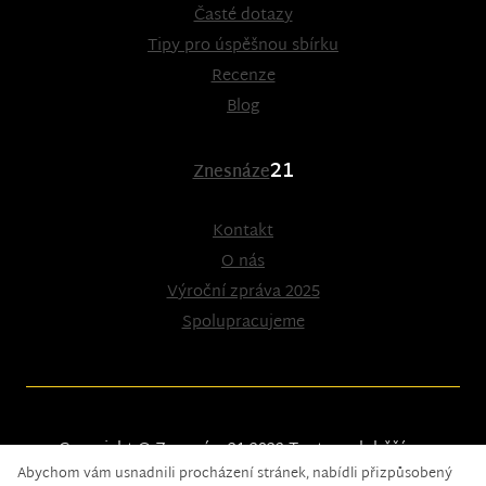
Časté dotazy
Tipy pro úspěšnou sbírku
Recenze
Blog
21
Znesnáze
Kontakt
O nás
Výroční zpráva 2025
Spolupracujeme
Copyright © Znesnáze21 2023
Tento web běží na
Abychom vám usnadnili procházení stránek, nabídli přizpůsobený
solidpixels.