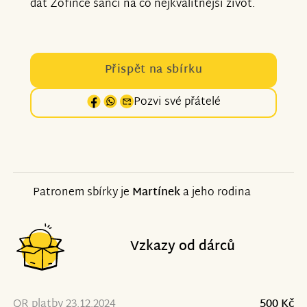
dát Žofince šanci na co nejkvalitnější život.
Přispět na sbírku
Pozvi své přátelé
Patronem sbírky je
Martínek
a jeho rodina
Vzkazy od dárců
QR platby 23.12.2024
500 Kč