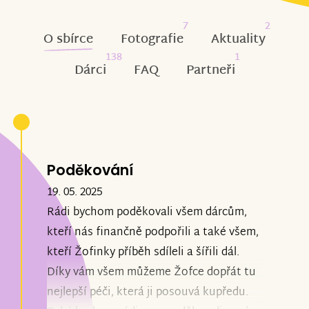
7
2
O sbírce
Fotografie
Aktuality
138
1
Dárci
FAQ
Partneři
Poděkování
19. 05. 2025
Rádi bychom poděkovali všem dárcům,
kteří nás finančně podpořili a také všem,
kteří Žofinky příběh sdíleli a šířili dál.
Díky vám všem můžeme Žofce dopřát tu
nejlepší péči, která ji posouvá kupředu.