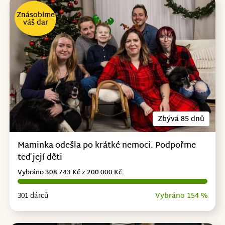
Znásobíme
váš dar
Zbývá 85 dnů
Maminka odešla po krátké nemoci. Podpořme
teď její děti
Vybráno 308 743 Kč z 200 000 Kč
301 dárců
Vybráno 154 %