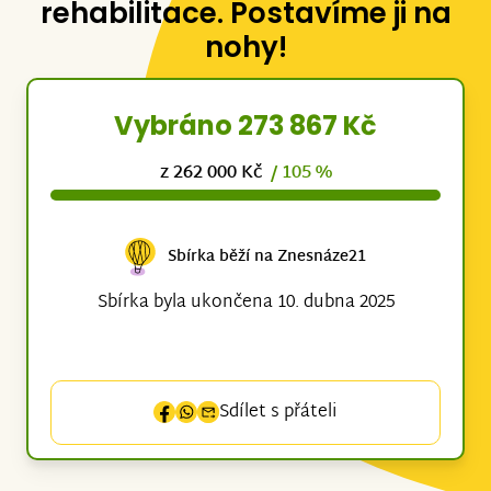
rehabilitace. Postavíme ji na
nohy!
Vybráno 273 867 Kč
z 262 000 Kč
/ 105 %
Sbírka běží na Znesnáze21
Sbírka byla ukončena 10. dubna 2025
Sdílet s přáteli