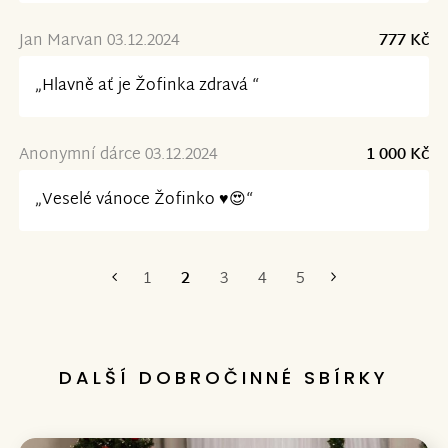
Jan Marvan 03.12.2024
777 Kč
„Hlavně ať je Žofinka zdravá “
Anonymní dárce 03.12.2024
1 000 Kč
„Veselé vánoce Žofinko ♥️😍“
1
2
3
4
5
První
Poslední
DALŠÍ DOBROČINNÉ SBÍRKY