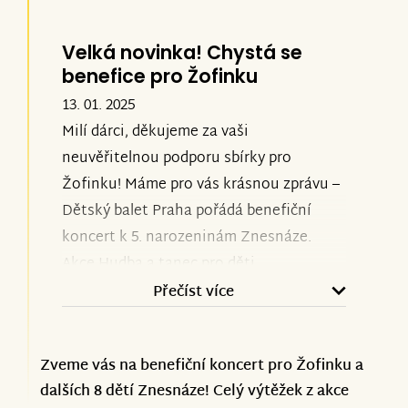
Velká novinka! Chystá se
benefice pro Žofinku
13. 01. 2025
Milí dárci,
děkujeme za vaši
neuvěřitelnou podporu sbírky pro
Žofinku! Máme pro vás krásnou zprávu –
Dětský balet Praha pořádá benefiční
koncert k 5. narozeninám Znesnáze.
Akce Hudba a tanec pro děti
#znesnáze se uskuteční 26. ledna od 18
Přečíst více
hodin v Divadle na Vinohradech. Přijďte
podpořit Žofinku spolu s dalšími 8 dětmi
Zveme vás na benefiční koncert pro Žofinku a
a zažijte večer plný nejen umění, ale i
dalších 8 dětí Znesnáze! Celý výtěžek z akce
emocí!