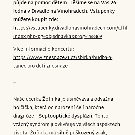
půjde na pomoc dětem. Těšíme se na Vás 26.
ledna v Divadle na Vinohradech. Vstupenky
Během večera vystoupí Dětský balet
můžete koupit zde:
Praha a další hvězdy tanečního a
https://vstupenky.divadlonavinohradech.com/affil-
hudebního nebe, kteří se rozhodli
index.php?pg=objednavka&prog=288369
vystoupit pro děti bez nároku na
honorář. Nechte se unést krásou tance a
Více informací o koncertu:
hudby a podpořte děti, které vaši pomoc
https://www.znesnaze21.cz/sbirka/hudba-a-
potřebují.
tanec-pro-deti-znesnaze
--
Zakupte si vstupenky zde:
https://vstupenky.divadlonavinohradech.com/affil
Naše dcerka Žofinka je usměvavá a odvážná
index.php?pg=objednavka&prog=288369
holčička, která od narození čelí náročné
diagnóze –
Septooptické dysplázii
. Tento
Děkujeme, že pomáháte dětem v nouzi,
vzácný syndrom ji ovlivňuje ve všech aspektech
vaše podpora je klíčová. Těšíme se na vás
života. Žofinka má
silně poškozený zrak
,