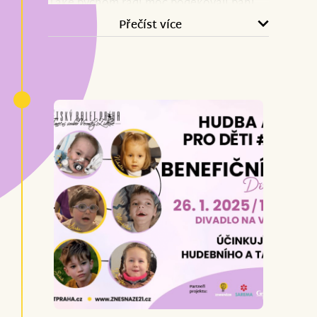
Také bychom rádi moc poděkovali paní
Simoně Patelisové do Znesnáze, paní
Přečíst více
Veronice Zídkové z Dětského baletu
Praha a dalším, že pro nás a dalších 8
dětiček uspořádali něco neuvěřitelného.
Díky nim jsme dokonce přesáhli hranici
100%. Neskutečně moc si vážíme každé
minuty, kterou jste nám věnovali. A
určitě bychom chtěli poděkovat Vám
paní Burešová za Vaši ochotu, vstřícnost
a velkou pomoc při organizaci sbírky.
Děkujeme za Vaši podporu.