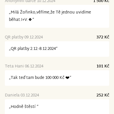
Anonymní dárce 10.12.2024
1 500 Kč
„Milá Žofinko,věříme,že Tě jednou uvidíme
běhat.I+V.🍀“
QR platby 09.12.2024
372 Kč
„QR platby 2.12.-8.12.2024“
Teta Hani 06.12.2024
101 Kč
„Tak teď tam bude 100 000 Kč ❤️“
Daniela 03.12.2024
252 Kč
„Hodně štěstí “