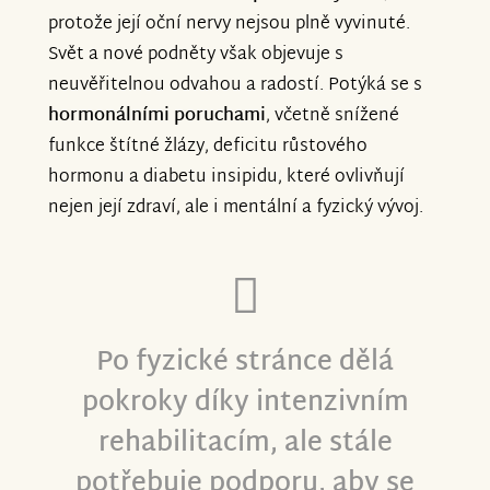
26. ledna!
protože její oční nervy nejsou plně vyvinuté.
Svět a nové podněty však objevuje s
S vděčností,
Váš Tým Znesnáze
neuvěřitelnou odvahou a radostí. Potýká se s
hormonálními poruchami
, včetně snížené
funkce štítné žlázy, deficitu růstového
hormonu a diabetu insipidu, které ovlivňují
nejen její zdraví, ale i mentální a fyzický vývoj.
Po fyzické stránce dělá
pokroky díky intenzivním
rehabilitacím, ale stále
potřebuje podporu, aby se