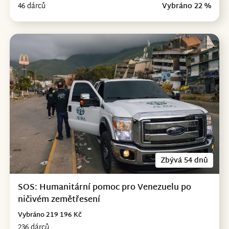
46 dárců
Vybráno 22 %
Zbývá 54 dnů
SOS: Humanitární pomoc pro Venezuelu po
ničivém zemětřesení
Vybráno 219 196 Kč
236 dárců