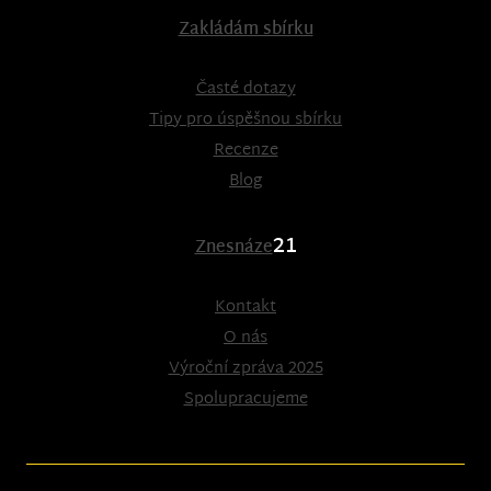
Zakládám sbírku
Časté dotazy
Tipy pro úspěšnou sbírku
Recenze
Blog
21
Znesnáze
Kontakt
O nás
Výroční zpráva 2025
Spolupracujeme