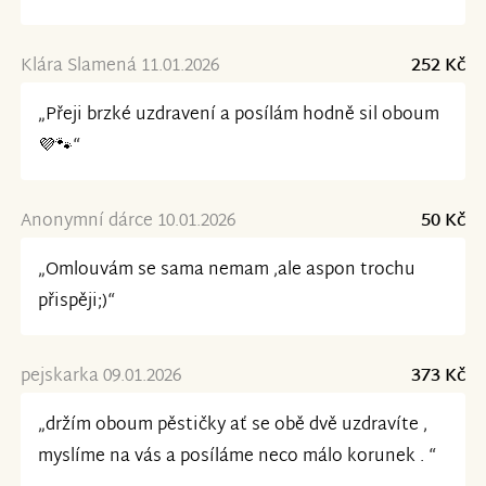
Klára Slamená 11.01.2026
252 Kč
„Přeji brzké uzdravení a posílám hodně sil oboum
💜🐾“
Anonymní dárce 10.01.2026
50 Kč
„Omlouvám se sama nemam ,ale aspon trochu
přispěji;)“
pejskarka 09.01.2026
373 Kč
„držím oboum pěstičky ať se obě dvě uzdravíte ,
myslíme na vás a posíláme neco málo korunek . “