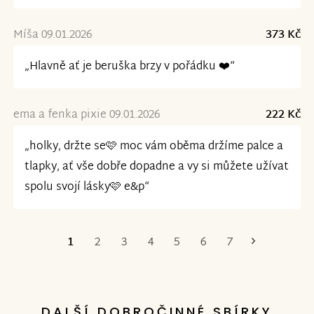
Míša 09.01.2026
373 Kč
„Hlavně ať je beruška brzy v pořádku ❤️“
ema a fenka pixie 09.01.2026
222 Kč
„holky, držte se🩷 moc vám oběma držíme palce a
tlapky, ať vše dobře dopadne a vy si můžete užívat
spolu svojí lásky🩷 e&p“
1
2
3
4
5
6
7
Poslední
DALŠÍ DOBROČINNÉ SBÍRKY