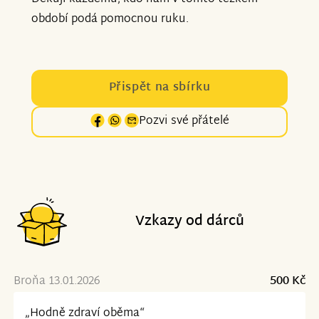
období podá pomocnou ruku.
Přispět na sbírku
Pozvi své přátelé
Vzkazy od dárců
Broňa 13.01.2026
500 Kč
„Hodně zdraví oběma“