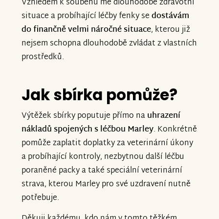
Vzhledem k souběhu mé dlouhodobé zdravotní
situace a probíhající léčby fenky se
dostávám
do finančně velmi náročné situace
, kterou již
nejsem schopna dlouhodobě zvládat z vlastních
prostředků.
Jak sbírka pomůže?
Výtěžek sbírky poputuje přímo na
uhrazení
nákladů spojených s léčbou Marley
. Konkrétně
pomůže zaplatit doplatky za veterinární úkony
a probíhající kontroly, nezbytnou další léčbu
poraněné packy a také speciální veterinární
strava, kterou Marley pro své uzdravení nutně
potřebuje.
Děkuji každému, kdo nám v tomto těžkém