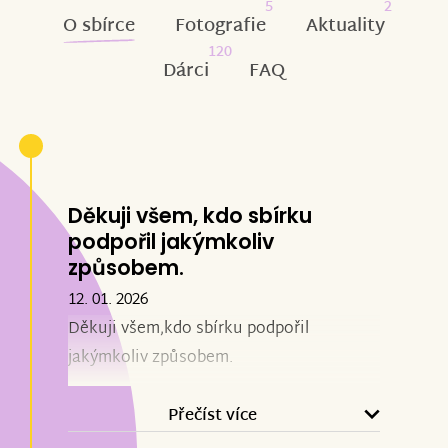
5
2
O sbírce
Fotografie
Aktuality
120
Dárci
FAQ
Děkuji všem, kdo sbírku
podpořil jakýmkoliv
způsobem.
12. 01. 2026
Děkuji všem,kdo sbírku podpořil
jakýmkoliv způsobem.
Přečíst více