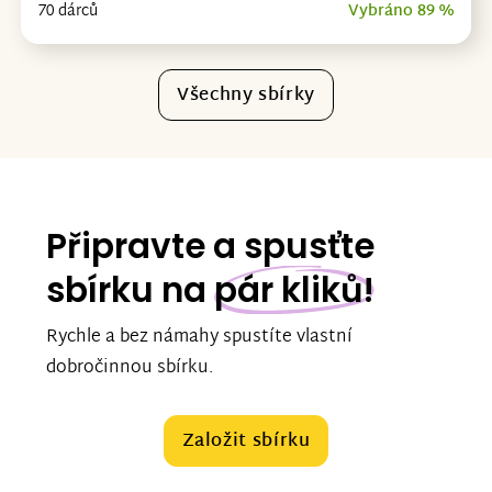
70 dárců
Vybráno 89 %
Všechny sbírky
Připravte a spusťte
sbírku na
pár kliků!
Rychle a bez námahy spustíte vlastní
dobročinnou sbírku.
Založit sbírku