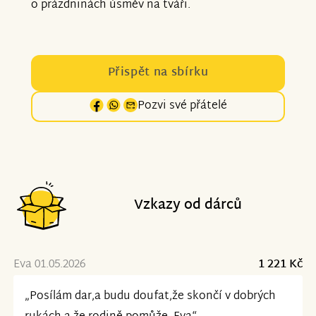
o prázdninách úsměv na tváři.
Přispět na sbírku
Pozvi své přátelé
Vzkazy od dárců
Eva 01.05.2026
1 221 Kč
„Posílám dar,a budu doufat,že skončí v dobrých