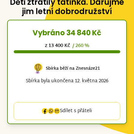
Děti ztratily tatínka. Darujme
jim letní dobrodružství
Vybráno 34 840 Kč
z 13 400 Kč
/ 260 %
Sbírka běží na Znesnáze21
Sbírka byla ukončena 12. května 2026
Sdílet s přáteli