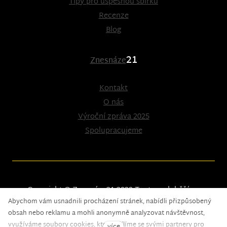
Tipy pro úspěšnou sbírku
Recenze
Blog
21
Znesnáze
Kontakt
O nás
Výroční zpráva 2025
Spolupracujeme
Copyright © Znesnáze21 2023
Tento web běží na
Abychom vám usnadnili procházení stránek, nabídli přizpůsobený
solidpixels.
obsah nebo reklamu a mohli anonymně analyzovat návštěvnost,
využíváme soubory cookies, které sdílíme se svými partnery pro
více