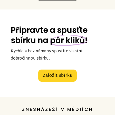
Připravte a spusťte
sbírku na
pár kliků!
Rychle a bez námahy spustíte vlastní
dobročinnou sbírku.
Založit sbírku
ZNESNÁZE21 V MÉDIÍCH