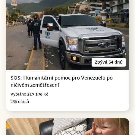
Zbývá 54 dnů
SOS: Humanitární pomoc pro Venezuelu po
ničivém zemětřesení
Vybráno 219 196 Kč
236 dárců