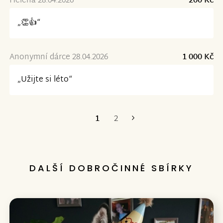
Helena 28.04.2026
200 Kč
„👏👍“
Anonymní dárce 28.04.2026
1 000 Kč
„Užijte si léto“
1
2
Poslední
DALŠÍ DOBROČINNÉ SBÍRKY