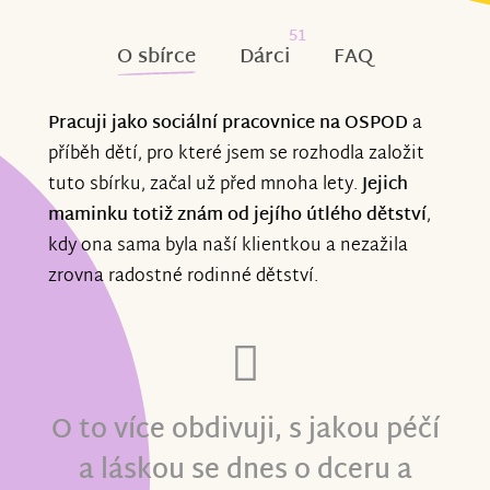
51
O sbírce
Dárci
FAQ
Pracuji jako sociální pracovnice na OSPOD
a
příběh dětí, pro které jsem se rozhodla založit
tuto sbírku, začal už před mnoha lety.
Jejich
maminku totiž znám od jejího útlého dětství
,
kdy ona sama byla naší klientkou a nezažila
zrovna radostné rodinné dětství.
O to více obdivuji, s jakou péčí
a láskou se dnes o dceru a