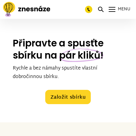
MENU
Připravte a spusťte
sbírku na
pár kliků!
Rychle a bez námahy spustíte vlastní
dobročinnou sbírku.
Založit sbírku