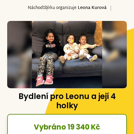
Náchod
Sbírku organizuje
Leona Kurová
Bydlení pro Leonu a její 4
holky
Vybráno 19 340 Kč