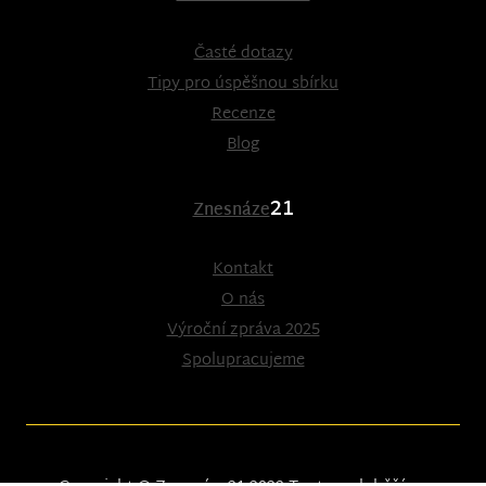
Časté dotazy
Tipy pro úspěšnou sbírku
Recenze
Blog
21
Znesnáze
Kontakt
O nás
Výroční zpráva 2025
Spolupracujeme