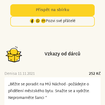
Přispět na sbírku
Pozvi své přátelé
Vzkazy od dárců
Denisa 11.11.2021
252 Kč
„Běžte se poradit na MÚ Náchod - požádejte o
přidělení městského bytu. Snažte se a vydržte.
Nepromarněte šanci “