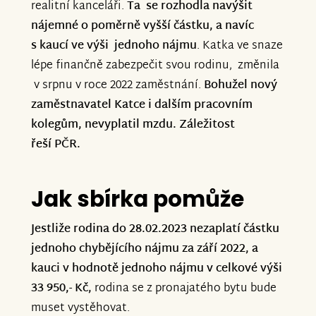
realitní kanceláři.
Ta se rozhodla navýšit
nájemné o poměrně vyšší částku, a navíc
s kaucí ve výši jednoho nájmu
. Katka ve snaze
lépe finančně zabezpečit svou rodinu, změnila
v srpnu v roce 2022 zaměstnání.
Bohužel nový
zaměstnavatel Katce i dalším pracovním
kolegům, nevyplatil mzdu. Záležitost
řeší PČR.
Jak sbírka pomůže
Jestliže rodina do 28.02.2023 nezaplatí částku
jednoho chybějícího nájmu za září 2022, a
kauci v hodnotě jednoho nájmu v celkové výši
33 950,- Kč,
rodina se z pronajatého bytu bude
muset vystěhovat.