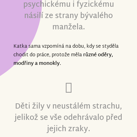
psychickému i fyzickému
násilí ze strany bývalého
manžela.
Katka sama vzpomíná na dobu, kdy se styděla
chodit do práce, protože měla
různé oděry,
modřiny a monokly.
Děti žily v neustálém strachu,
jelikož se vše odehrávalo před
jejich zraky.