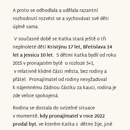
A proto se odhodlala a udělala razantní
rozhodnutí rozvést se a vychovávat své děti
úplně sama.
V současné době se Katka stará ještě o tři
neplnoleté dětí
Kristýnu 17 let, Břetislava 14
let a Jessicu 10 let
. S dětmi Katka bydlí od roku
2015 v pronajatém bytě o rozloze 3+1,
v relativně klidné části města, bez rodiny a
přátel. Pronajímatel od rodiny nevyžadoval
k nájemnému žádnou částku za kauci, rodina je
zde velice spokojená.
Rodina se dostala do svízelné situace
v momentě,
kdy pronajímatel v roce 2022
prodal byt
, ve kterém Katka s dětmi žije, jiné