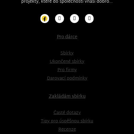
projekty, které do společnosti vnáši dobro...
Pro dárce
Sbírky
Ukončené sbírky
Pro firmy
Darovací podmínky
Zakládám sbírku
Časté dotazy
Tipy pro úspěšnou sbírku
Recenze