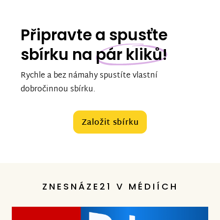
Připravte a spusťte
sbírku na
pár kliků!
Rychle a bez námahy spustíte vlastní
dobročinnou sbírku.
Založit sbírku
ZNESNÁZE21 V MÉDIÍCH