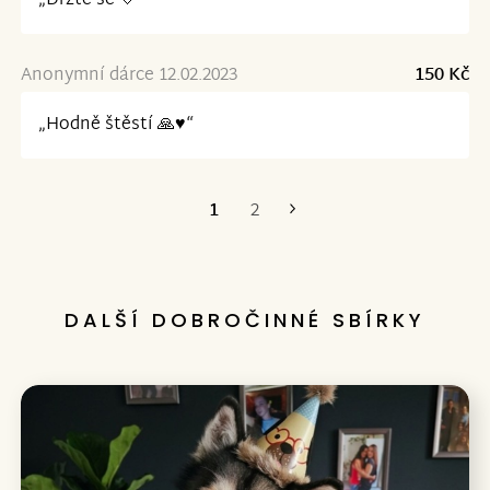
„Držte se 🤍“
Anonymní dárce 12.02.2023
150 Kč
„Hodně štěstí 🙏♥️“
1
2
Poslední
DALŠÍ DOBROČINNÉ SBÍRKY