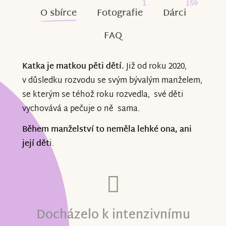
1
159
O sbírce
Fotografie
Dárci
FAQ
Katka je matkou pěti dětí.
Již od roku 2020,
v důsledku rozvodu se svým bývalým manželem,
se kterým se téhož roku rozvedla, své děti
vychovává a pečuje o ně sama.
Během manželství to neměla lehké ona, ani
její dět
i.
Docházelo k intenzivnímu