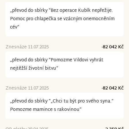
„převod do sbírky "Bez operace Kubík nepřežije.
Pomoc pro chlapečka se vzácným onemocněním
cév“
Znesnáze 11.07.2025
-82 042 Kč
„převod do sbírky "Pomozme Vildovi vyhrát
nejtěžší životní bitvu“
Znesnáze 11.07.2025
-82 042 Kč
„převod do sbírky "„Chci tu být pro svého syna.“
Pomozme mamince s rakovinou“