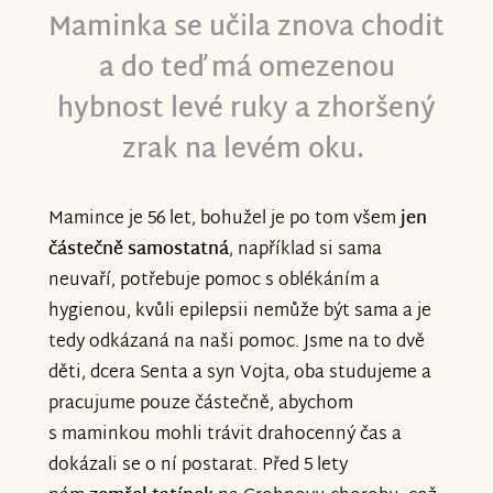
době zabrala a přesto, že jsem za to ráda,
Maminka se učila znova chodit
že jim to pomohlo, je to pro mě velmi
a do teď má omezenou
težké čtení.
hybnost levé ruky a zhoršený
Za sbírku jsme neuvěřitelně rádi, povedlo
zrak na levém oku.
se vybrat opravdu velké množství financí,
v co jsme vůbec nedoufali. Bez sbírky
Mamince je 56 let, bohužel je po tom všem
jen
bychom léčbu nemohli mít takto dlouho.
částečně samostatná
, například si sama
A mě opravdu psychicky pomáhalo číst
neuvaří, potřebuje pomoc s oblékáním a
milé a krásné vzkazy.
hygienou, kvůli epilepsii nemůže být sama a je
tedy odkázaná na naši pomoc. Jsme na to dvě
S.
děti, dcera Senta a syn Vojta, oba studujeme a
pracujume pouze částečně, abychom
s maminkou mohli trávit drahocenný čas a
dokázali se o ní postarat. Před 5 lety