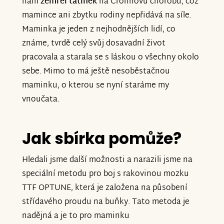
nám
zemřel tatínek
na Crohnovu chorobu, což
mamince ani zbytku rodiny nepřidává na síle.
Maminka je jeden z nejhodnějších lidí, co
známe, tvrdě celý svůj dosavadní život
pracovala a starala se s láskou o všechny okolo
sebe. Mimo to má ještě nesoběstačnou
maminku, o kterou se nyní staráme my
vnoučata.
Jak sbírka pomůže?
Hledali jsme další možnosti a narazili jsme na
speciální metodu pro boj s rakovinou mozku
TTF OPTUNE, která je založena na působení
střídavého proudu na buňky. Tato metoda je
nadějná a je to pro maminku