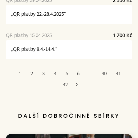
QR platby 29.04.2025
2 350 Kč
„QR platby 22.-28.4.2025“
QR platby 15.04.2025
1 700 Kč
„QR platby 8.4.-14.4.“
1
2
3
4
5
6
…
40
41
Poslední
42
DALŠÍ DOBROČINNÉ SBÍRKY