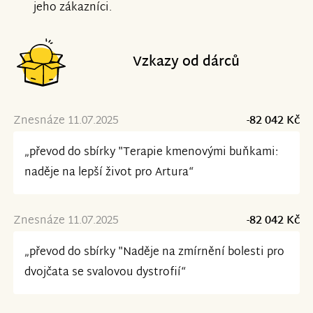
jeho zákazníci.
Vzkazy od dárců
Znesnáze 11.07.2025
-82 042 Kč
„převod do sbírky "Terapie kmenovými buňkami:
naděje na lepší život pro Artura“
Znesnáze 11.07.2025
-82 042 Kč
„převod do sbírky "Naděje na zmírnění bolesti pro
dvojčata se svalovou dystrofií“