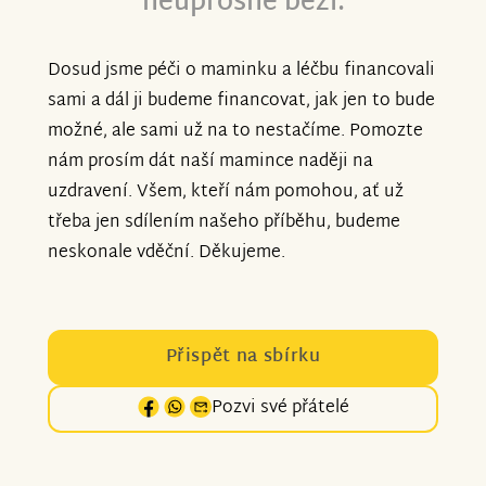
neúprosně běží.
Dosud jsme péči o maminku a léčbu financovali
sami a dál ji budeme financovat, jak jen to bude
možné, ale sami už na to nestačíme. Pomozte
nám prosím dát naší mamince naději na
uzdravení. Všem, kteří nám pomohou, ať už
třeba jen sdílením našeho příběhu, budeme
neskonale vděční. Děkujeme.
Přispět na sbírku
Pozvi své přátelé