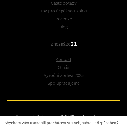
Časté dotazy
Tipy pro úspěšnou sbírku
Recenze
Blog
21
Znesnáze
Kontakt
O nás
Výroční zpráva 2025
Spolupracujeme
Copyright © Znesnáze21 2023
Tento web běží na
Abychom vám usnadnili procházení stránek, nabídli přizpůsobený
solidpixels.