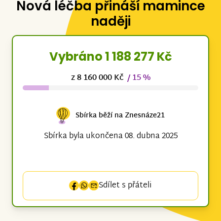
Nová léčba přináší mamince
naději
Vybráno 1 188 277 Kč
z 8 160 000 Kč
/ 15 %
Sbírka běží na Znesnáze21
Sbírka byla ukončena 08. dubna 2025
Sdílet s přáteli