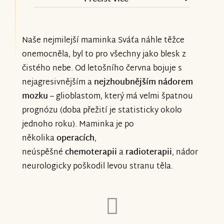
a vaše krásné zprávy nám dávají sílu a
Pro přijetí do hospicu je potřeba léčbu
naději. Ještě jednou moc děkujeme! ❤️
ukončit. Maminku překvapivě vzali velmi
Naše nejmilejší maminka Sváťa náhle těžce
rychle a již zítra ji tam vezeme. Léčbu
onemocněla, byl to pro všechny jako blesk z
Moc děkujeme i vám, za podporu a
tedy dnes, po konzultaci s panem
čistého nebe. Od letošního června bojuje s
pomoc! ❤️
nejagresivnějším a
nejzhoubnějším nádorem
profesorem Vymazalem, který léčbu
mozku
– glioblastom, který má velmi špatnou
vyvinul, předepsal a i sledoval, bohužel
prognózu (doba přežití je statisticky okolo
ukončujeme.
jednoho roku). Maminka je po
několika
operacích
,
Nějspíše nám bylo jasné, že vzhledem k
neúspěšné
chemoterapii
a
radioterapii
, nádor
povaze onemocnění, k tomuto jednou
neurologicky poškodil levou stranu těla.
dojeme, ale nečekali jsme že tak rychle.
Léčba nám dávala velkou naději, sleduji i
ostatní sbírky na tuto léčbu, kde se
ostatním daří a léčba jim po velmi krátké