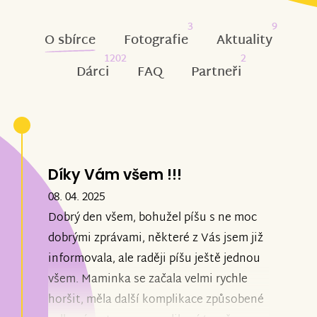
3
9
O sbírce
Fotografie
Aktuality
1202
2
Dárci
FAQ
Partneři
Díky Vám všem !!!
08. 04. 2025
Dobrý den všem, bohužel píšu s ne moc
dobrými zprávami, některé z Vás jsem již
informovala, ale raději píšu ještě jednou
všem. Maminka se začala velmi rychle
horšit, měla další komplikace způsobené