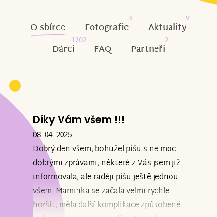
3
9
O sbírce
Fotografie
Aktuality
1202
2
Dárci
FAQ
Partneři
Díky Vám všem !!!
08. 04. 2025
Dobrý den všem, bohužel píšu s ne moc
dobrými zprávami, některé z Vás jsem již
informovala, ale raději píšu ještě jednou
všem. Maminka se začala velmi rychle
horšit, měla další komplikace způsobené