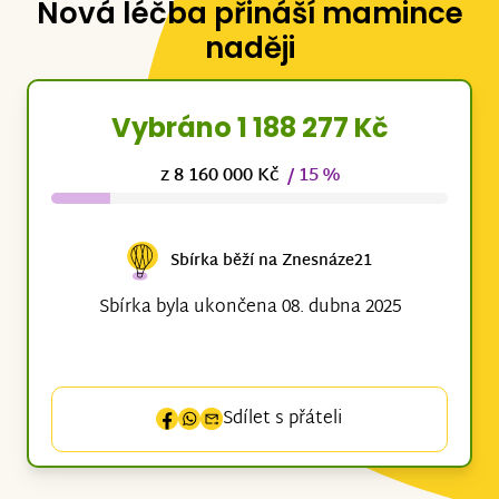
Nová léčba přináší mamince
naději
Vybráno 1 188 277 Kč
z 8 160 000 Kč
/ 15 %
Sbírka běží na Znesnáze21
Sbírka byla ukončena 08. dubna 2025
Sdílet s přáteli