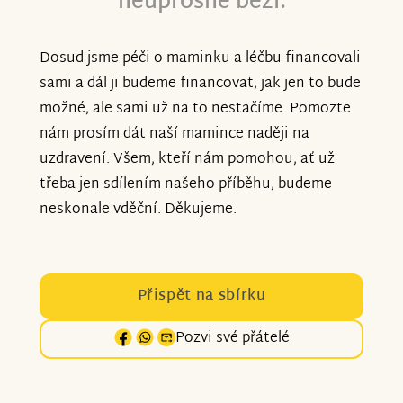
neúprosně běží.
Dosud jsme péči o maminku a léčbu financovali
sami a dál ji budeme financovat, jak jen to bude
možné, ale sami už na to nestačíme. Pomozte
nám prosím dát naší mamince naději na
uzdravení. Všem, kteří nám pomohou, ať už
třeba jen sdílením našeho příběhu, budeme
neskonale vděční. Děkujeme.
Přispět na sbírku
Pozvi své přátelé