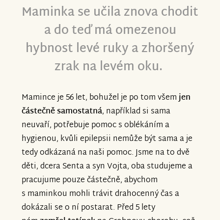
době zabrala a přesto, že jsem za to ráda,
Maminka se učila znova chodit
že jim to pomohlo, je to pro mě velmi
a do teď má omezenou
težké čtení.
hybnost levé ruky a zhoršený
Za sbírku jsme neuvěřitelně rádi, povedlo
zrak na levém oku.
se vybrat opravdu velké množství financí,
v co jsme vůbec nedoufali. Bez sbírky
Mamince je 56 let, bohužel je po tom všem
jen
bychom léčbu nemohli mít takto dlouho.
částečně samostatná
, například si sama
A mě opravdu psychicky pomáhalo číst
neuvaří, potřebuje pomoc s oblékáním a
milé a krásné vzkazy.
hygienou, kvůli epilepsii nemůže být sama a je
tedy odkázaná na naši pomoc. Jsme na to dvě
S.
děti, dcera Senta a syn Vojta, oba studujeme a
pracujume pouze částečně, abychom
s maminkou mohli trávit drahocenný čas a
dokázali se o ní postarat. Před 5 lety