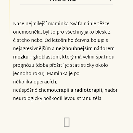
a vaše krásné zprávy nám dávají sílu a
Pro přijetí do hospicu je potřeba léčbu
naději. Ještě jednou moc děkujeme! ❤️
ukončit. Maminku překvapivě vzali velmi
Naše nejmilejší maminka Sváťa náhle těžce
rychle a již zítra ji tam vezeme. Léčbu
onemocněla, byl to pro všechny jako blesk z
Moc děkujeme i vám, za podporu a
tedy dnes, po konzultaci s panem
čistého nebe. Od letošního června bojuje s
pomoc! ❤️
nejagresivnějším a
nejzhoubnějším nádorem
profesorem Vymazalem, který léčbu
mozku
– glioblastom, který má velmi špatnou
vyvinul, předepsal a i sledoval, bohužel
prognózu (doba přežití je statisticky okolo
ukončujeme.
jednoho roku). Maminka je po
několika
operacích
,
Nějspíše nám bylo jasné, že vzhledem k
neúspěšné
chemoterapii
a
radioterapii
, nádor
povaze onemocnění, k tomuto jednou
neurologicky poškodil levou stranu těla.
dojeme, ale nečekali jsme že tak rychle.
Léčba nám dávala velkou naději, sleduji i
ostatní sbírky na tuto léčbu, kde se
ostatním daří a léčba jim po velmi krátké