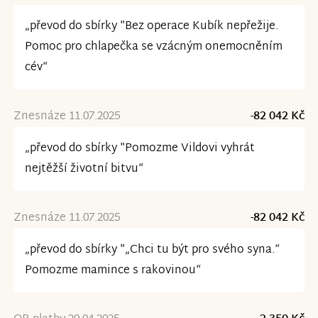
„převod do sbírky "Bez operace Kubík nepřežije.
Pomoc pro chlapečka se vzácným onemocněním
cév“
Znesnáze 11.07.2025
-82 042 Kč
„převod do sbírky "Pomozme Vildovi vyhrát
nejtěžší životní bitvu“
Znesnáze 11.07.2025
-82 042 Kč
„převod do sbírky "„Chci tu být pro svého syna.“
Pomozme mamince s rakovinou“