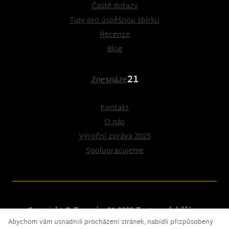
Časté dotazy
Tipy pro úspěšnou sbírku
Recenze
Blog
21
Znesnáze
Kontakt
O nás
Výroční zpráva 2025
Spolupracujeme
Copyright © Znesnáze21 2023
Tento web běží na
Abychom vám usnadnili procházení stránek, nabídli přizpůsobený
solidpixels.