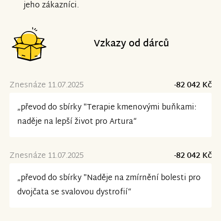
jeho zákazníci.
Vzkazy od dárců
Znesnáze 11.07.2025
-82 042 Kč
„převod do sbírky "Terapie kmenovými buňkami:
naděje na lepší život pro Artura“
Znesnáze 11.07.2025
-82 042 Kč
„převod do sbírky "Naděje na zmírnění bolesti pro
dvojčata se svalovou dystrofií“