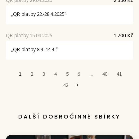
QR platby 29.04.2025
2 350 Kč
„QR platby 22.-28.4.2025“
QR platby 15.04.2025
1 700 Kč
„QR platby 8.4.-14.4.“
1
2
3
4
5
6
…
40
41
Poslední
42
DALŠÍ DOBROČINNÉ SBÍRKY