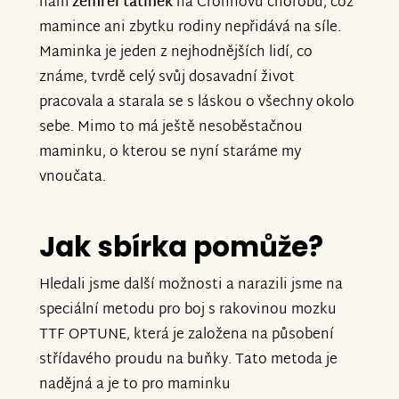
nám
zemřel tatínek
na Crohnovu chorobu, což
mamince ani zbytku rodiny nepřidává na síle.
Maminka je jeden z nejhodnějších lidí, co
známe, tvrdě celý svůj dosavadní život
pracovala a starala se s láskou o všechny okolo
sebe. Mimo to má ještě nesoběstačnou
maminku, o kterou se nyní staráme my
vnoučata.
Jak sbírka pomůže?
Hledali jsme další možnosti a narazili jsme na
speciální metodu pro boj s rakovinou mozku
TTF OPTUNE, která je založena na působení
střídavého proudu na buňky. Tato metoda je
nadějná a je to pro maminku