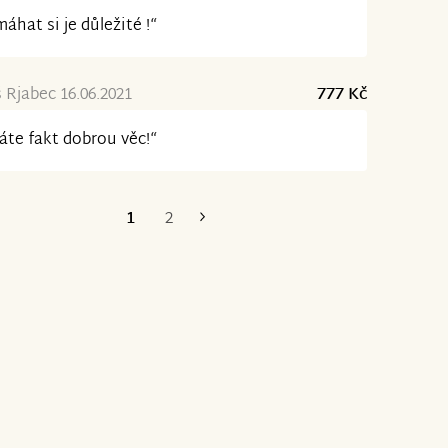
áhat si je důležité !“
Rjabec 16.06.2021
777 Kč
áte fakt dobrou věc!“
1
2
Poslední