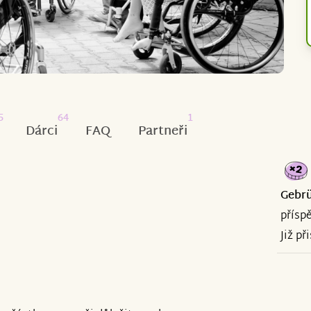
5
64
1
Dárci
FAQ
Partneři
Gebrü
přísp
Již př