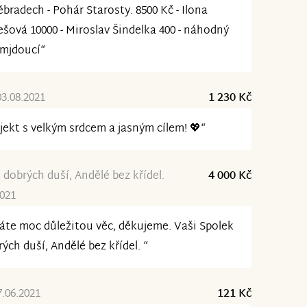
bradech - Pohár Starosty. 8500 Kč - Ilona
šová 10000 - Miroslav Šindelka 400 - náhodný
emjdoucí“
03.08.2021
1 230 Kč
jekt s velkým srdcem a jasným cílem! 💖“
 dobrých duší, Andělé bez křídel.
4 000 Kč
2021
áte moc důležitou věc, děkujeme. Vaši Spolek
ých duší, Andělé bez křídel. “
7.06.2021
121 Kč