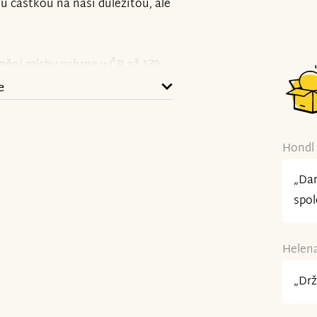
u částkou na naši důležitou, ale
nění míchy ochrne v ČR až 170
ko, Norsko) ukazuje, že nejlepší
e
y přijmout svůj zdravotní stav
a vyrovnaného vozíčkáře po
dem ¾ lidí) nenachází smysl v
Hondl 
estydět se říct si o pomoc. Mít
„Dar
áže, že život na vozíku
spol
í, výběr a zajištění potřebných
Helena
ěstačnost v běžných
„Drž
pojení i roli v rodině, ale
ž budete navždy „jinej“. Podporu