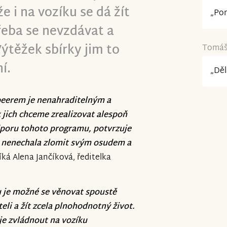
e i na vozíku se dá žít
„Pom
třeba se nevzdávat a
Výtěžek sbírky jim to
Tomáš 
í.
„Děl
 peerem je nenahraditelným a
 jich chceme zrealizovat alespoň
odporu tohoto programu, potvrzuje
se nenechala zlomit svým osudem a
íká Alena Jančíková, ředitelka
ku je možné se věnovat spoustě
teli a žít zcela plnohodnotný život.
 je zvládnout na vozíku