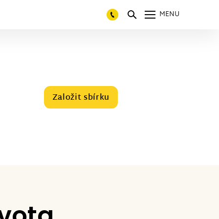
MENU
Založit sbírku
ivota