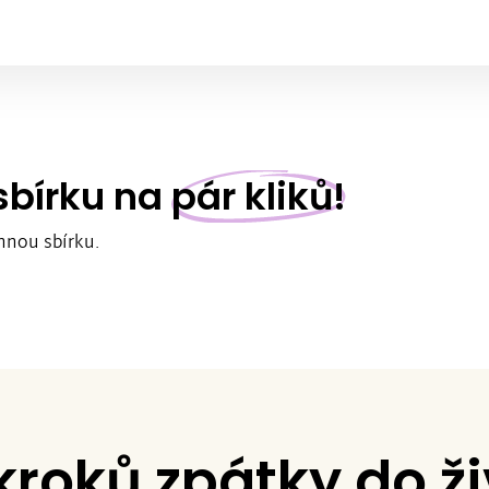
 sbírku na
pár kliků!
nnou sbírku.
kroků zpátky do ž