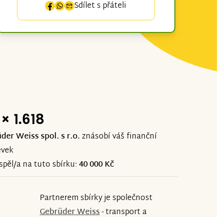
Sdílet s přáteli
× 1.618
der Weiss spol. s r.o.
znásobí váš finanční
ěvek
ispěl/a na tuto sbírku:
40 000 Kč
Partnerem sbírky je společnost
Gebrüder Weiss
- transport a