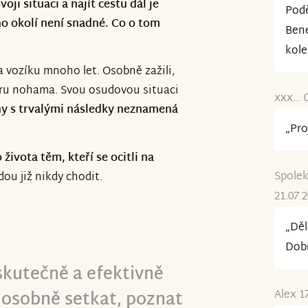
oji situaci a najít cestu dál je
Podě
ho okolí není snadné. Co o tom
 a klientů, kteří potřebují
Bene
kol
 vozíku mnoho let. Osobně zažili,
hůru nohama. Svou osudovou situaci
xxx... 
y s trvalými následky neznamená
„Pro
života těm, kteří se ocitli na
Spolek
ou již nikdy chodit.
21.07.
„Děl
Dobr
skutečně a efektivně
 osobně setkat, poznat
Alex 1