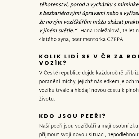
těhotenství, porod a vycházku s miminke
s bezbariérovými úpravami nebo s vyřízen
že novým vozíčkářům můžu ukázat praktic
v jiném světle.“
- Hana Doležalová, 13 let 
4letého syna, peer mentorka CZEPA
KOLIK LIDÍ SE V ČR ZA R
VOZÍK?
V České republice dojde každoročně přibli
poranění míchy, jejichž následkem je ochrn
vozíku trvale a hledají novou cestu k pl
životu.
KDO JSOU PEEŘI?
Naší peeři jsou vozíčkáři a mají osobní zk
přijmout svoji novou situaci, nepodlehnout 