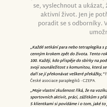
se, vyslechnout a ukázat, ž
aktivní život. Jen je po
poradit se s odborníky. 
umožn
„Každé setkání para nebo tetraplegika s
cenným krokem zpět do života. Tento rok
100. Každý, kdo přispěje do sbírky na p
svoji sounáležitost s komunitou, která 
daří se jí překonávat veškeré překážky,“
ř
České asociace paraplegiků - CZEPA.
„Moje vlastní zkušenost říká, že na vozí
sportovních aktivit, práci, zážitkům s přá
S klientkami si povídáme i o tom, jaké to