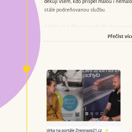
děkuji všem, kdo přispěl malou i nemalo
stále podceňovanou službu.
Každý rok kvůli úrazu páteře či onemoc
osob.
Dobrá praxe ze zahraničí (Švýcars
Přečíst víc
metodou, jak vystoupit z traumatu a brz
je podpora přímo od peera (zkušeného 
poranění míchy). Spousta klientů (odha
životě. A přitom by stačilo tak málo a n
vedle sebe někoho, kdo vám rozumí a uk
nekončí.
Všichni řeší bezbariérové úpravy bydlen
kompenzačních pomůcek, základní sob
každodenních aktivitách, své pracovní za
především psychicky zvládnout to, že u