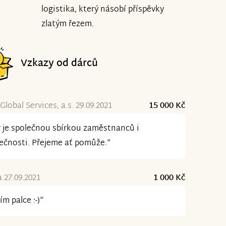
logistika, který násobí příspěvky
zlatým řezem.
Vzkazy od dárců
Global Services, a.s. 29.09.2021
15 000 Kč
 je společnou sbírkou zaměstnanců i
ečnosti. Přejeme ať pomůže.“
 27.09.2021
1 000 Kč
ím palce :-)“