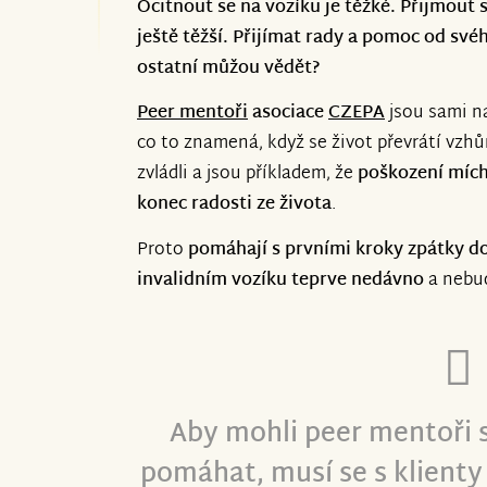
Ocitnout se na vozíku je těžké. Přijmout sv
ještě těžší. Přijímat rady a pomoc od své
Výtěžek sbírky umožní 100 setkání peerů
ostatní můžou vědět?
pomoci.
Peer mentoři
asociace
CZEPA
jsou sami na
Více o projektu také na:
co to znamená, když se život převrátí vz
zvládli a jsou příkladem, že
poškození mích
https://peermentor.cz
konec radosti ze života
.
Proto
pomáhají s prvními kroky zpátky do 
invalidním vozíku teprve nedávno
a nebud
Aby mohli peer mentoři 
pomáhat, musí se s klienty