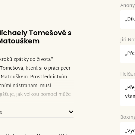
Anonym
ina.
„Dík
epší
 Michaely Tomešové s
Jiri N
 Matouškem
„Pře
 kroků zpátky do života"
Tomešová, která si o práci peer
Helča 
 Matouškem. Prostřednictvím
otními nástrahami musí
„Pře
jišťuje, jak velkou pomocí může
všem
e
Boxing
ru můžete vyjádřit sdílením
ky.
„Vyd