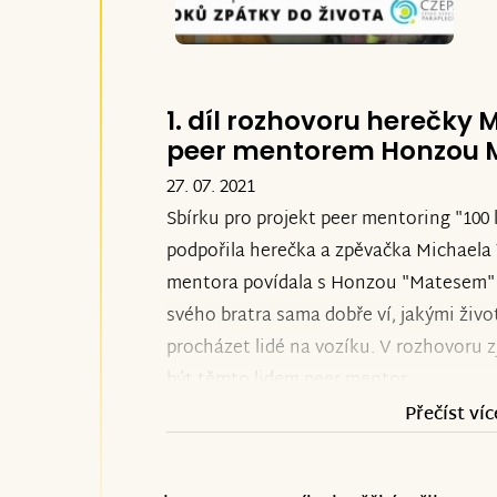
může čerpat člověk na vozíku i jeho rod
Děkuji všem za podporu, jste nejvíc nejl
1. díl rozhovoru herečky
Alena Jančíková, ředitelka CZEPA
peer mentorem Honzou
27. 07. 2021
Sbírku pro projekt peer mentoring "100
podpořila herečka a zpěvačka Michaela 
mentora povídala s Honzou "Matesem"
svého bratra sama dobře ví, jakými živ
procházet lidé na vozíku. V rozhovoru z
být těmto lidem peer mentor.
Přečíst víc
Sledujte první díl rozhovoru
ZDE
. Podpo
videa nebo i zapojením se přímo do sbír