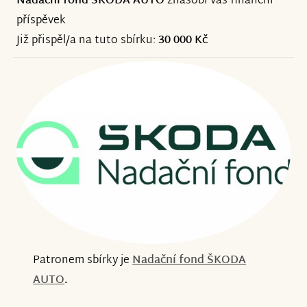
Nadační fond ŠKODA AUTO
znásobí váš finanční
příspěvek
Již přispěl/a na tuto sbírku:
30 000 Kč
Patronem sbírky je
Nadační fond ŠKODA
AUTO
.