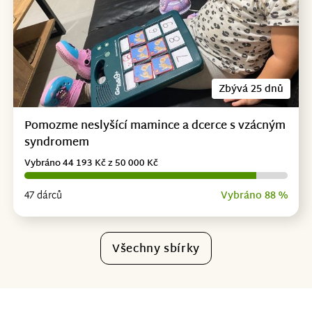
Zbývá 25 dnů
Pomozme neslyšící mamince a dcerce s vzácným
syndromem
Vybráno 44 193 Kč z 50 000 Kč
47 dárců
Vybráno 88 %
Všechny sbírky