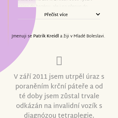
nejen do bazénu, ale i na přesun do
handbiku.
Přečíst více
Jmenuji se
Patrik Kreidl
a žiji v Mladé Boleslavi.
V září 2011 jsem utrpěl úraz s
poraněním krční páteře a od
té doby jsem zůstal trvale
odkázán na invalidní vozík s
diagnózou tetraplegie.