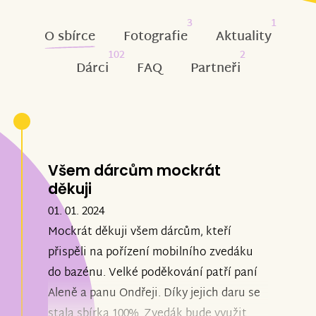
3
1
O sbírce
Fotografie
Aktuality
102
2
Dárci
FAQ
Partneři
Všem dárcům mockrát
děkuji
01. 01. 2024
Mockrát děkuji všem dárcům, kteří
přispěli na pořízení mobilního zvedáku
do bazénu. Velké poděkování patří paní
Aleně a panu Ondřeji. Díky jejich daru se
stala sbírka 100%. Zvedák bude využit