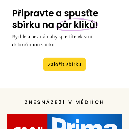
Připravte a spusťte
sbírku na
pár kliků!
Rychle a bez námahy spustíte vlastní
dobročinnou sbírku.
Založit sbírku
ZNESNÁZE21 V MÉDIÍCH