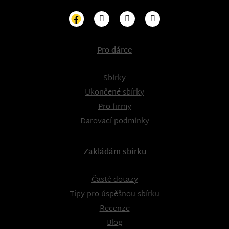
Pro dárce
Sbírky
Ukončené sbírky
Pro firmy
Darovací podmínky
Zakládám sbírku
Časté dotazy
Tipy pro úspěšnou sbírku
Recenze
Blog