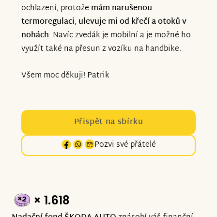
ochlazení, protože
mám narušenou
termoregulaci
,
ulevuje mi od křečí a otoků v
nohách
. Navíc zvedák je mobilní a je možné ho
využít také na přesun z vozíku na handbike.
Všem moc děkuji! Patrik
Přispět na sbírku
Pozvi své přátelé
× 1.618