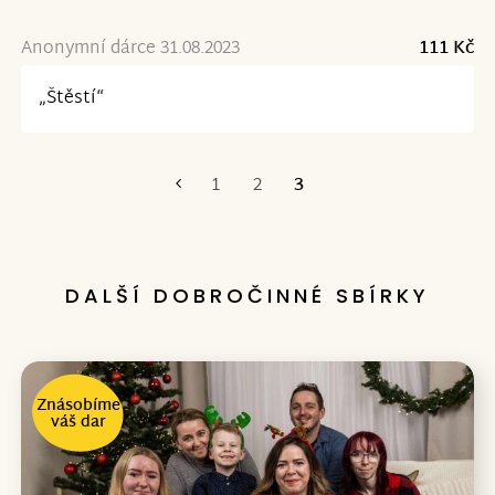
Anonymní dárce 31.08.2023
111 Kč
„Štěstí“
1
2
3
První
DALŠÍ DOBROČINNÉ SBÍRKY
Znásobíme
váš dar