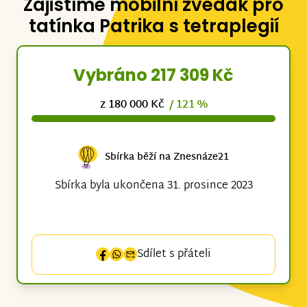
Zajistíme mobilní zvedák pro
tatínka Patrika s tetraplegií
Vybráno 217 309 Kč
z 180 000 Kč
/ 121 %
Sbírka běží na Znesnáze21
Sbírka byla ukončena 31. prosince 2023
Sdílet s přáteli