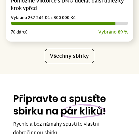
Pomozme Viktorce s DMO udělat další důležitý
krok vpřed
Vybráno 267 264 Kč z 300 000 Kč
70 dárců
Vybráno 89 %
Všechny sbírky
Připravte a spusťte
sbírku na
pár kliků!
Rychle a bez námahy spustíte vlastní
dobročinnou sbírku.