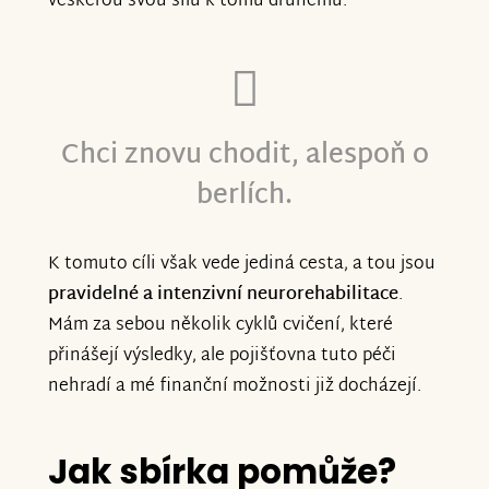
veškerou svou sílu k tomu druhému.
Chci znovu chodit, alespoň o
berlích.
K tomuto cíli však vede jediná cesta, a tou jsou
pravidelné a intenzivní neurorehabilitace
.
Mám za sebou několik cyklů cvičení, které
přinášejí výsledky, ale pojišťovna tuto péči
nehradí a mé finanční možnosti již docházejí.
Jak sbírka pomůže?