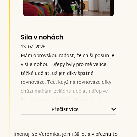
Síla v nohách
13. 07. 2026
Mám obrovskou radost, že další posun je
v síle nohou. Dřepy byly pro mě velice
těžké udělat, už jen díky špatné
rovnováze. Teď, když na rovnováze díky
chůzi makám, zvládnu udělat i dřep ve
kterém jsem si jistější. Nemusím se
obávat toho, že se mi noha podlomí.
Přečíst více
Ikdyž i to se může samozřejmě stát, ale
síla a jistota v ní je větší.
Jmenuji se Veronika, je mi 38 let a v březnu to