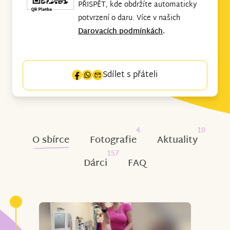
PŘISPĚT, kde obdržíte automaticky
potvrzení o daru. Více v našich
Darovacích podmínkách
.
Sdílet s přáteli
4
10
O sbírce
Fotografie
Aktuality
157
Dárci
FAQ