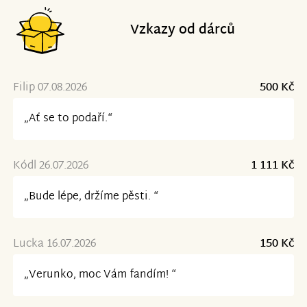
Vzkazy od dárců
Filip 07.08.2026
500 Kč
„Ať se to podaří.“
Kódl 26.07.2026
1 111 Kč
„Bude lépe, držíme pěsti. “
Lucka 16.07.2026
150 Kč
„Verunko, moc Vám fandím! “