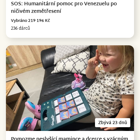
SOS: Humanitární pomoc pro Venezuelu po
ničivém zemětřesení
Vybráno 219 196 Kč
236 dárců
Zbývá 23 dnů
Pomozme neslyšící mamince a dcerce s vzácným