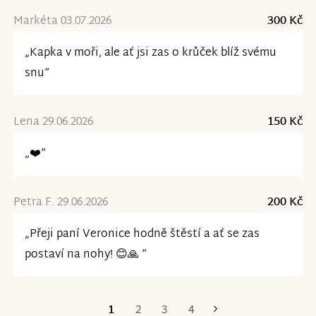
Markéta 03.07.2026
300 Kč
„Kapka v moři, ale ať jsi zas o krůček blíž svému
snu“
Lena 29.06.2026
150 Kč
„❤️“
Petra F. 29.06.2026
200 Kč
„Přeji paní Veronice hodně štěstí a ať se zas
postaví na nohy! 😊🙏 “
1
2
3
4