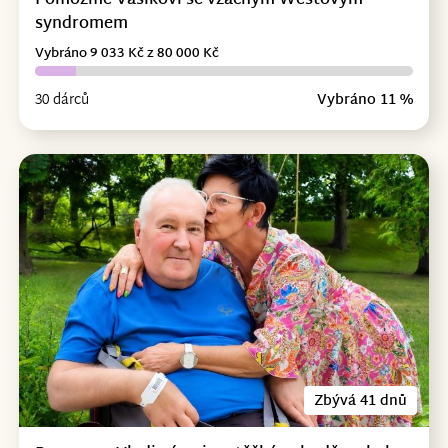
Pomozme Vašíkovi se vzácným Westovým
syndromem
Vybráno 9 033 Kč z 80 000 Kč
30 dárců
Vybráno 11 %
Zbývá 41 dnů