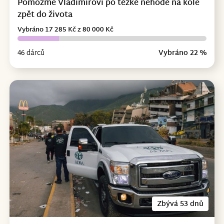
Pomozme Vladimírovi po těžké nehodě na kole
zpět do života
Vybráno 17 285 Kč z 80 000 Kč
46 dárců
Vybráno 22 %
Zbývá 53 dnů