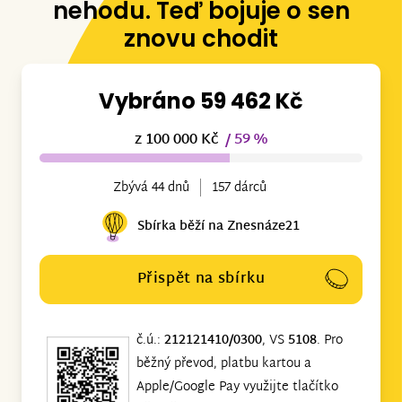
nehodu. Teď bojuje o sen
znovu chodit
Vybráno 59 462 Kč
z 100 000 Kč
/ 59 %
Zbývá 44 dnů
157 dárců
Sbírka běží na Znesnáze21
Přispět na sbírku
č.ú.:
212121410/0300
, VS
5108
. Pro
běžný převod, platbu kartou a
Apple/Google Pay využijte tlačítko