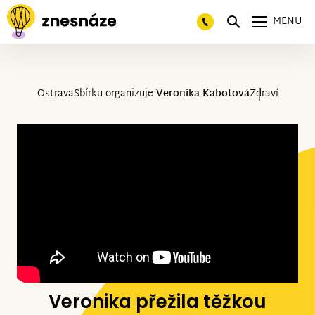
MENU
Ostrava
Sbírku organizuje
Veronika Kabotová
Zdraví
Veronika přežila těžkou