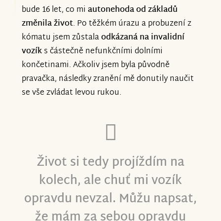
bude 16 let, co mi
autonehoda od základů
změnila život
. Po těžkém úrazu a probuzení z
kómatu jsem zůstala
odkázaná na invalidní
vozík
s částečně nefunkčními dolními
končetinami. Ačkoliv jsem byla původně
pravačka, následky zranění mě donutily naučit
se vše zvládat levou rukou.
Život si tedy projíždím na
kolech, ale chuť mi vozík
opravdu nevzal. Můžu napsat,
že mám za sebou opravdu