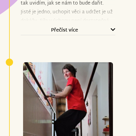
tak uvidím, jak se nám to bude dařit.
Jisté je jedno, uchopit věci a udržet je už
dokážu. Síla v úchopu není dostatečná,
ale vše chce čas a vytrvat!
Přečíst více