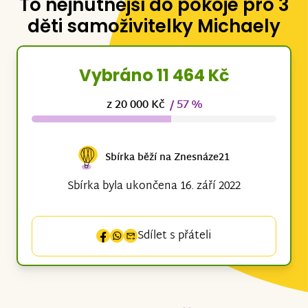
To nejnutnější do pokoje pro 3
děti samoživitelky Michaely
Vybráno 11 464 Kč
z 20 000 Kč
/ 57 %
Sbírka běží na Znesnáze21
Sbírka byla ukončena 16. září 2022
Sdílet s přáteli