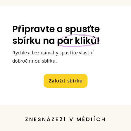
Připravte a spusťte
sbírku na
pár kliků!
Rychle a bez námahy spustíte vlastní
dobročinnou sbírku.
Založit sbírku
ZNESNÁZE21 V MÉDIÍCH