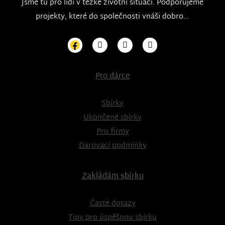
Jsme tu pro lidi v těžké životní situaci. Podporujeme
projekty, které do společnosti vnáši dobro...
Pro dárce
Sbírky
Ukončené sbírky
Pro firmy
Darovací podmínky
Zakládám sbírku
Časté dotazy
Tipy pro úspěšnou sbírku