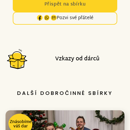
Přispět na sbírku
Pozvi své přátelé
Vzkazy od dárců
DALŠÍ DOBROČINNÉ SBÍRKY
Znásobíme
váš dar