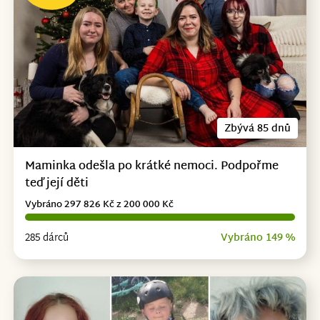
Zbývá 85 dnů
Maminka odešla po krátké nemoci. Podpořme
teď její děti
Vybráno 297 826 Kč z 200 000 Kč
285 dárců
Vybráno 149 %