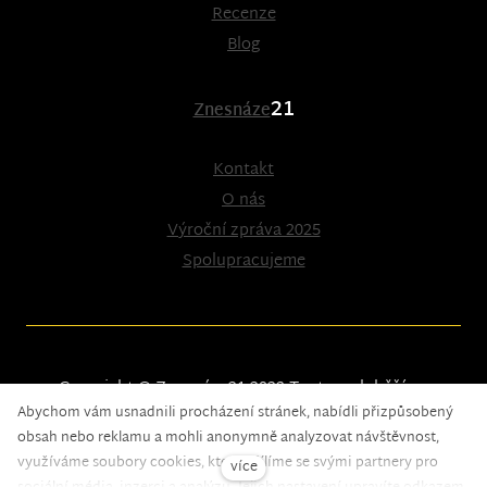
Recenze
Blog
21
Znesnáze
Kontakt
O nás
Výroční zpráva 2025
Spolupracujeme
Copyright © Znesnáze21 2023
Tento web běží na
Abychom vám usnadnili procházení stránek, nabídli přizpůsobený
solidpixels.
obsah nebo reklamu a mohli anonymně analyzovat návštěvnost,
využíváme soubory cookies, které sdílíme se svými partnery pro
více