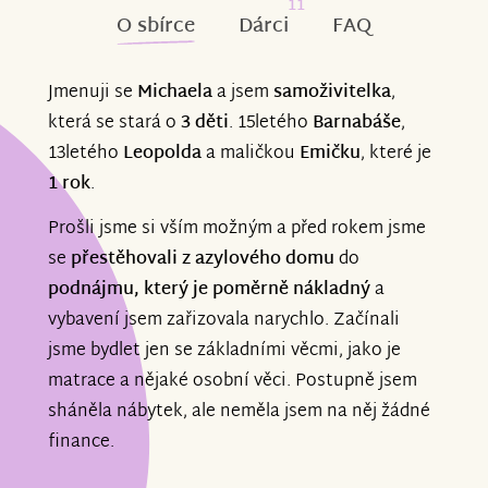
11
O sbírce
Dárci
FAQ
Jmenuji se
Michaela
a jsem
samoživitelka
,
která se stará o
3 děti
. 15letého
Barnabáše
,
13letého
Leopolda
a maličkou
Emičku
, které je
1 rok
.
Prošli jsme si vším možným a před rokem jsme
se
přestěhovali z azylového domu
do
podnájmu, který je poměrně nákladný
a
vybavení jsem zařizovala narychlo. Začínali
jsme bydlet jen se základními věcmi, jako je
matrace a nějaké osobní věci. Postupně jsem
sháněla nábytek, ale neměla jsem na něj žádné
finance.