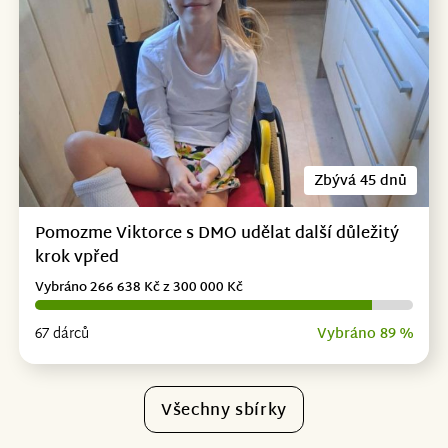
Zbývá 45 dnů
Pomozme Viktorce s DMO udělat další důležitý
krok vpřed
Vybráno 266 638 Kč z 300 000 Kč
67 dárců
Vybráno 89 %
Všechny sbírky