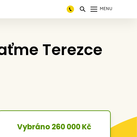
MENU
Vraťme Terezce
Vybráno 260 000 Kč