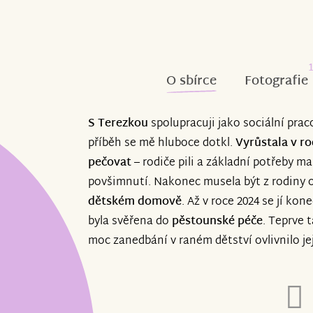
O sbírce
Fotografie
S Terezkou
spolupracuji jako sociální prac
příběh se mě hluboce dotkl.
Vyrůstala v ro
pečovat
– rodiče pili a základní potřeby ma
povšimnutí. Nakonec musela být z rodiny 
dětském domově
. Až v roce 2024 se jí kon
byla svěřena do
pěstounské péče
. Teprve 
moc zanedbání v raném dětství ovlivnilo jej