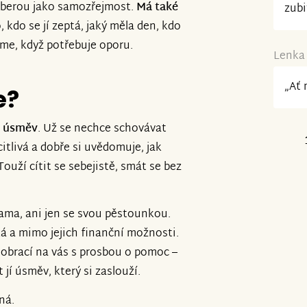
ti berou jako samozřejmost.
Má také
zubi
 kdo se jí zeptá, jaký měla den, kdo
bejme, když potřebuje oporu.
Lenka 
„Ať 
e?
ý úsměv
. Už se nechce schovávat
 citlivá a dobře si uvědomuje, jak
 Touží cítit se sebejistě, smát se bez
ama, ani jen se svou pěstounkou.
ká a mimo jejich finanční možnosti.
obrací na vás s prosbou o pomoc –
 jí úsměv, který si zaslouží.
ná.