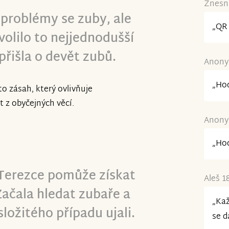
Znesná
problémy se zuby, ale
„QR 
volilo to nejjednodušší
přišla o devět zubů.
Anonym
„Hod
to zásah, který ovlivňuje
 z obyčejných věcí.
Anonym
„Hod
 Terezce pomůže získat
Aleš 1
Začala hledat zubaře a
„Kaž
 složitého případu ujali.
se d