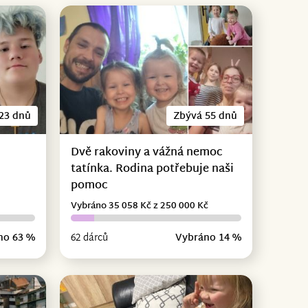
23 dnů
Zbývá 55 dnů
Dvě rakoviny a vážná nemoc
tatínka. Rodina potřebuje naši
pomoc
Vybráno 35 058 Kč z 250 000 Kč
no 63 %
62 dárců
Vybráno 14 %