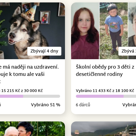
Zbývají 4 dny
Zbývá 
e má naději na uzdravení.
Školní obědy pro 3 děti z
uje k tomu ale vaši
desetičlenné rodiny
c
 15 215 Kč z 30 000 Kč
Vybráno 11 433 Kč z 18 100 Kč
ů
Vybráno 51 %
6 dárců
Vybrá