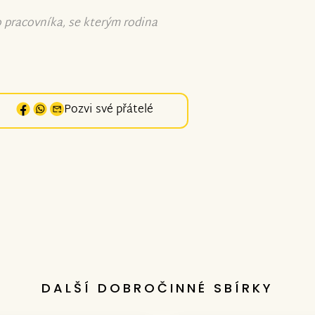
o pracovníka, se kterým rodina
Pozvi své přátelé
DALŠÍ DOBROČINNÉ SBÍRKY