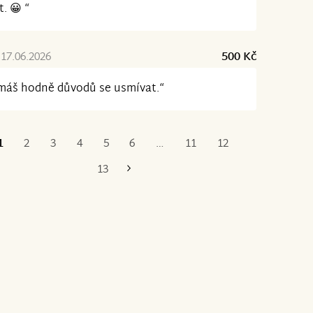
t. 😀 “
17.06.2026
500 Kč
máš hodně důvodů se usmívat.“
1
2
3
4
5
6
…
11
12
Poslední
13