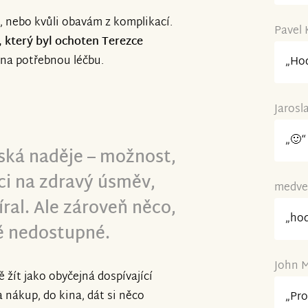
i, nebo kvůli obavám z komplikací.
Pavel 
, který byl ochoten Terezce
 na potřebnou léčbu.
„Hod
Jarosl
„🙂“
ská naděje – možnost,
ci na zdravý úsměv,
medved
íral. Ale zároveň něco,
„hod
vě nedostupné.
John M
 žít jako obyčejná dospívající
a nákup, do kina, dát si něco
„Pro