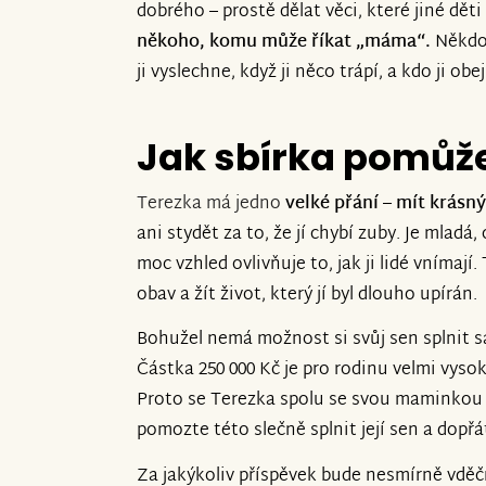
dobrého – prostě dělat věci, které jiné dě
někoho, komu může říkat „máma“.
Někdo,
ji vyslechne, když ji něco trápí, a kdo ji o
Jak sbírka pomůž
Terezka má jedno
velké přání – mít krásn
ani stydět za to, že jí chybí zuby. Je mladá,
moc vzhled ovlivňuje to, jak ji lidé vnímají.
obav a žít život, který jí byl dlouho upírán.
Bohužel nemá možnost si svůj sen splnit s
Částka 250 000 Kč je pro rodinu velmi vyso
Proto se Terezka spolu se svou maminkou 
pomozte této slečně splnit její sen a dopřát
Za jakýkoliv příspěvek bude nesmírně vděč