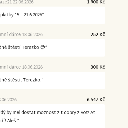
ze21 22.06.2026
1 900 Kč
platby 15. - 21.6.2026“
ní dárce 18.06.2026
252 Kč
ně štěstí Terezko 😊“
ní dárce 18.06.2026
300 Kč
ně štěstí, Terezko.“
8.06.2026
6 547 Kč
dý by mel dostat moznost zit dobry zivot! At
aří! Aleš “