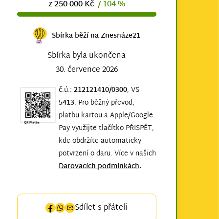
z 250 000 Kč
/ 104 %
Sbírka běží na Znesnáze21
Sbírka byla ukončena
30. července 2026
č.ú.:
212121410/0300
, VS
5413
. Pro běžný převod,
platbu kartou a Apple/Google
Pay využijte tlačítko PŘISPĚT,
kde obdržíte automaticky
potvrzení o daru. Více v našich
Darovacích podmínkách
.
Sdílet s přáteli