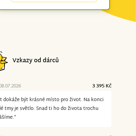
Vzkazy od dárců
08.07.2026
3 395 Kč
t dokáže být krásné místo pro život. Na konci
é tmy je světlo. Snad ti ho do života trochu
ášíme.“