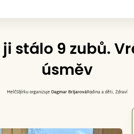
 ji stálo 9 zubů. 
úsměv
Melč
Sbírku organizuje
Dagmar Brijarová
Rodina a děti, Zdraví