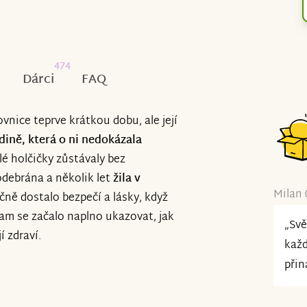
1
474
Dárci
FAQ
ovnice teprve krátkou dobu, ale její
dině, která o ni nedokázala
lé holčičky zůstávaly bez
odebrána a několik let
žila v
Milan 
ečně dostalo bezpečí a lásky, když
tam se začalo naplno ukazovat, jak
„Svě
í zdraví.
každ
přin