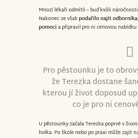
Mnozí lékaři odmítli – buď kvůli náročnost
Nakonec se však
podařilo najít odborníka
pomoci
a připravil pro ni cenovou nabídku
Pro pěstounku je to obrov
že Terezka dostane šan
kterou jí život doposud up
co je pro ni ceno
U pěstounky začala Terezka poprvé v životě
holka. Po škole nebo po praxi může zajít n