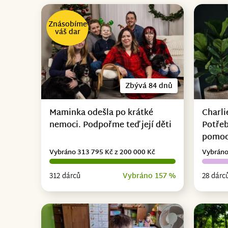
Znásobíme
váš dar
Zbývá 84 dnů
Maminka odešla po krátké
Charli
nemoci. Podpořme teď její děti
Potřeb
pomo
Vybráno 313 795 Kč z 200 000 Kč
Vybráno
312 dárců
Vybráno 157 %
28 dárc