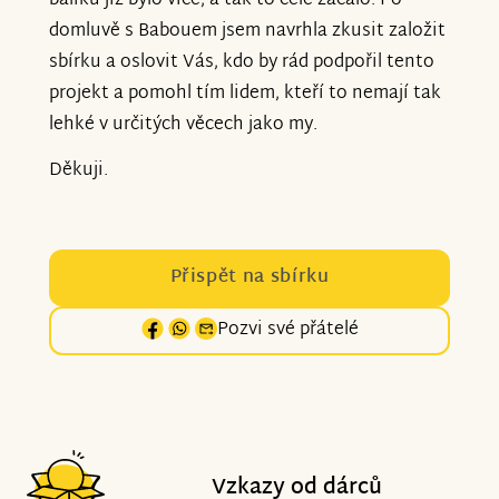
balíků již bylo více, a tak to celé začalo. Po
domluvě s Babouem jsem navrhla zkusit založit
sbírku a oslovit Vás, kdo by rád podpořil tento
projekt a pomohl tím lidem, kteří to nemají tak
lehké v určitých věcech jako my.
Děkuji.
Přispět na sbírku
Pozvi své přátelé
Vzkazy od dárců