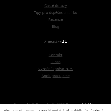
Časté dotazy
Tipy pro úspěšnou sbírku
Recenze
Blog
21
Znesnáze
Kontakt
O nás
Výroční zpráva 2025
Spolupracujeme
Copyright © Znesnáze21 2023
Tento web běží na
Abychom vám usnadnili procházení stránek, nabídli přizpůsobený