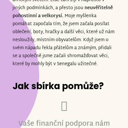
africkým světem. Lidé tam žijí v naprosto v
jiných podmínkách, a přesto jsou
neuvěřitelně
pohostinní a velkorysí.
Moje myšlenka
pomáhat započala tím, že jsem začala posílat
oblečení, boty, hračky a další věci, které už nám
nesloužily, místním obyvatelům. Když jsem o
svém nápadu řekla přátelům a známým, přidali
se a společně jsme začali shromažďovat věci,
které by mohly být v Senegalu užitečné.
Jak sbírka pomůže?
Vaše finanční podpora nám