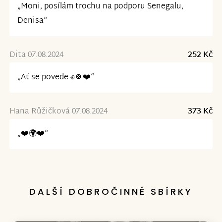
„Moni, posílám trochu na podporu Senegalu,
Denisa“
Dita 07.08.2024
252 Kč
„Ať se povede ✊🍀❤️“
Hana Růžičková 07.08.2024
373 Kč
„❤️🌍❤️“
DALŠÍ DOBROČINNÉ SBÍRKY