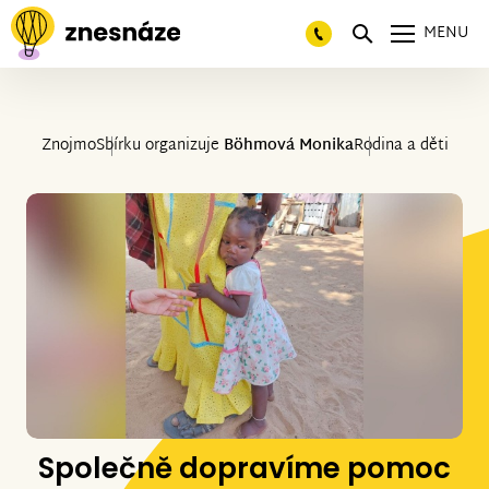
MENU
Znojmo
Sbírku organizuje
Böhmová Monika
Rodina a děti
Společně dopravíme pomoc