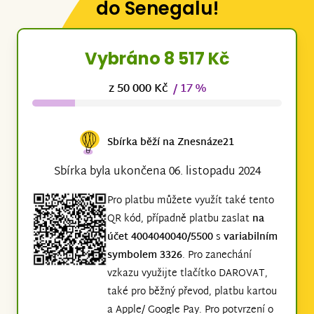
do Senegalu!
Vybráno 8 517 Kč
z 50 000 Kč
/ 17 %
Sbírka běží na Znesnáze21
Sbírka byla ukončena 06. listopadu 2024
Pro platbu můžete využít také tento
QR kód, případně platbu zaslat
na
účet 4004040040/5500
s
variabilním
symbolem 3326
. Pro zanechání
vzkazu využijte tlačítko DAROVAT,
také pro běžný převod, platbu kartou
a Apple/ Google Pay. Pro potvrzení o