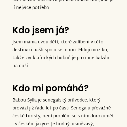
svět lepším místem a přinést radost tam, kde je
jí nejvíce potřeba.
Kdo jsem já?
Jsem máma dvou dětí, které zalíbení v této
destinaci našli spolu se mnou. Miluji muziku,
takže zvuk afrických bubnů je pro mne balzám
na duši.
Kdo mi pomáhá?
Babou Sylla je senegalský průvodce, který
provází již řadu let po části Senegalu převážně
české turisty, není problém se s ním dorozumět
i v českém jazyce. Je hodný, usměvavý,