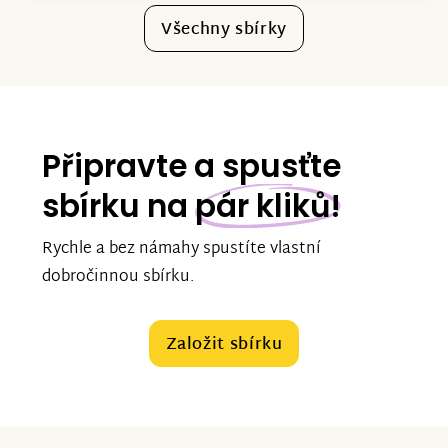
Všechny sbírky
Připravte a spusťte
sbírku na
pár kliků!
Rychle a bez námahy spustíte vlastní
dobročinnou sbírku.
Založit sbírku