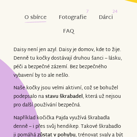
7
24
O sbírce
Fotografie
Dárci
FAQ
Daisy není jen azyl. Daisy je domov, kde to žije.
Denně tu kočky dostávají druhou šanci – lásku,
péči a bezpečné zázemí. Bez bezpečného
vybavení by to ale nešlo.
Naše kočky jsou velmi aktivní, což se bohužel
podepsalo na
stavu škrabadel
, která už nejsou
pro další používání bezpečná.
Například kočička Pajda využívá škrabadla
denně – i přes svůj hendikep. Takové škrabadlo
ji pomáhá
zůstat v pohybu
, trénovat svaly a být