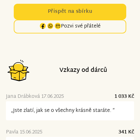
Přispět na sbírku
Pozvi své přátelé
Vzkazy od dárců
Jana Drábková 17.06.2025
1 033 Kč
„Jste zlatí, jak se o všechny krásně staráte. “
Pavla 15.06.2025
341 Kč