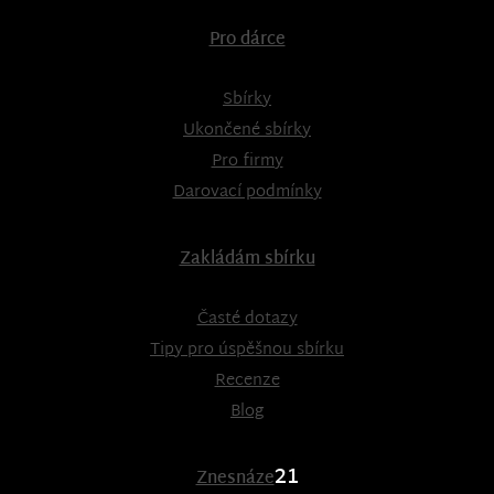
Pro dárce
Sbírky
Ukončené sbírky
Pro firmy
Darovací podmínky
Zakládám sbírku
Časté dotazy
Tipy pro úspěšnou sbírku
Recenze
Blog
21
Znesnáze