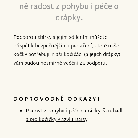
ně radost z pohybu i péče o
drápky.
Podporou sbírky a jejím sdílením můžete
přispět k bezpečnějšímu prostředí, které naše
kočky potřebují. Naši kočičáci (a jejich drápky)
vám budou nesmírně vděční za podporu.
DOPROVODNÉ ODKAZY1
Radost z pohybu i péče o drápky: škrabadl
a pro kočičky v azylu Daisy