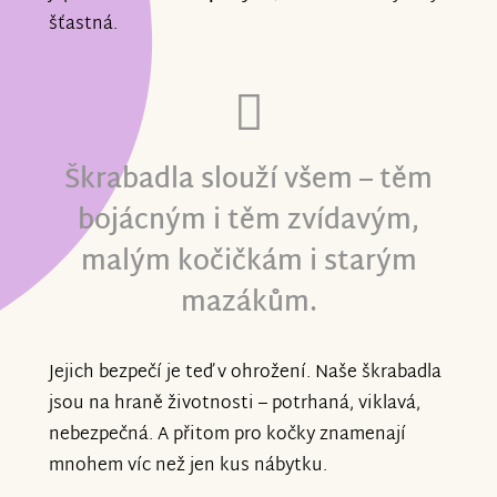
šťastná.
Škrabadla slouží všem – těm
bojácným i těm zvídavým,
malým kočičkám i starým
mazákům.
Jejich bezpečí je teď v ohrožení. Naše škrabadla
jsou na hraně životnosti – potrhaná, viklavá,
nebezpečná. A přitom pro kočky znamenají
mnohem víc než jen kus nábytku.