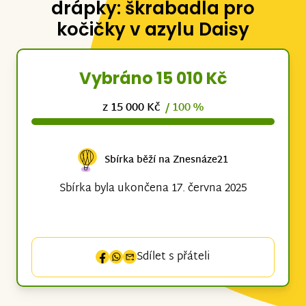
drápky: škrabadla pro
kočičky v azylu Daisy
Vybráno 15 010 Kč
z 15 000 Kč
/ 100 %
Sbírka běží na Znesnáze21
Sbírka byla ukončena 17. června 2025
Sdílet s přáteli