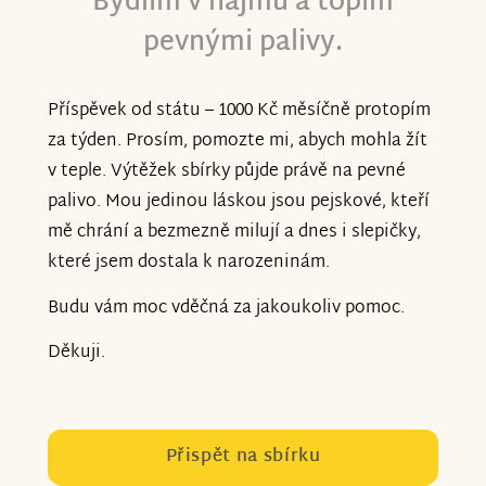
Bydlím v nájmu a topím
pevnými palivy.
Příspěvek od státu – 1000 Kč měsíčně protopím
za týden. Prosím, pomozte mi, abych mohla žít
v teple. Výtěžek sbírky půjde právě na pevné
palivo. Mou jedinou láskou jsou pejskové, kteří
mě chrání a bezmezně milují a dnes i slepičky,
které jsem dostala k narozeninám.
Budu vám moc vděčná za jakoukoliv pomoc.
Děkuji.
Přispět na sbírku