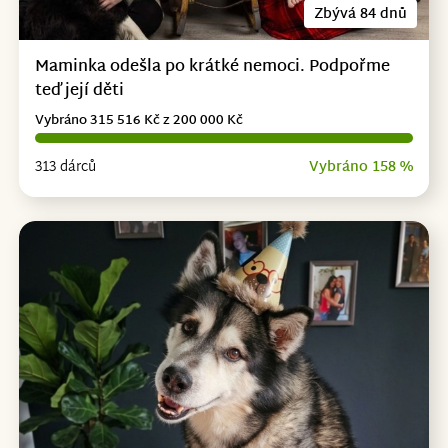
Zbývá 84 dnů
Maminka odešla po krátké nemoci. Podpořme
teď její děti
Vybráno 315 516 Kč z 200 000 Kč
313 dárců
Vybráno 158 %