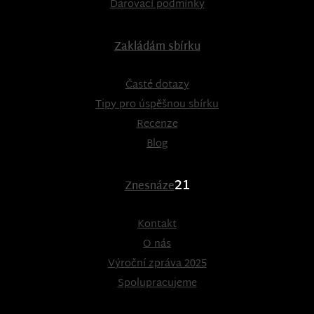
Darovací podmínky
Zakládám sbírku
Časté dotazy
Tipy pro úspěšnou sbírku
Recenze
Blog
21
Znesnáze
Kontakt
O nás
Výroční zpráva 2025
Spolupracujeme