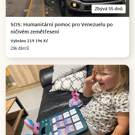
Zbývá 55 dnů
SOS: Humanitární pomoc pro Venezuelu po
ničivém zemětřesení
Vybráno 219 196 Kč
236 dárců