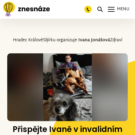
MENU
Hradec Králové
Sbírku organizuje
Ivana Jonášová
Zdraví
Přispějte Ivaně v invalidním