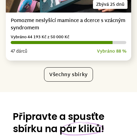
Zbývá 25 dnů
Pomozme neslyšící mamince a dcerce s vzácným
syndromem
Vybráno 44 193 Kč z 50 000 Kč
47 dárců
Vybráno 88 %
Všechny sbírky
Připravte a spusťte
sbírku na
pár kliků!