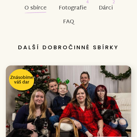
4
2
O sbírce
Fotografie
Dárci
FAQ
DALŠÍ DOBROČINNÉ SBÍRKY
Znásobíme
váš dar