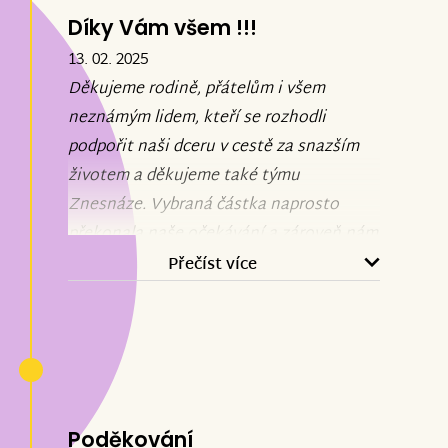
Díky Vám všem !!!
13. 02. 2025
Děkujeme rodině, přátelům i všem
neznámým lidem, kteří se rozhodli
podpořit naši dceru v cestě za snazším
životem a děkujeme také týmu
Znesnáze. Vybraná částka naprosto
překonala naše očekávání a zároveň nám
odpadla alespoň jedna starost - zda si
Přečíst více
budeme péči moct dovolit a v jakém
rozsahu. Předpokládáme, že pokryjeme
další dva roky léčby.
Od začátku sbírky udělala Simonka malé
pokroky. Začala lézt po čtyřech a klečet.
Poděkování