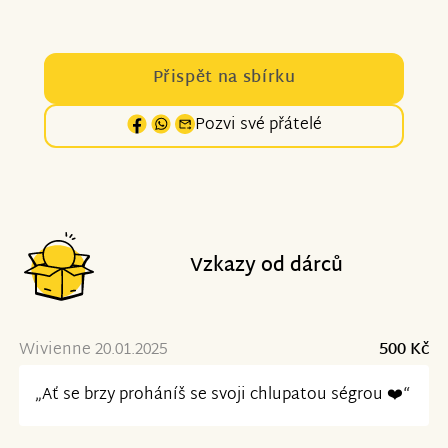
Přispět na sbírku
Pozvi své přátelé
Vzkazy od dárců
Wivienne 20.01.2025
500 Kč
„Ať se brzy proháníš se svoji chlupatou ségrou ❤️“