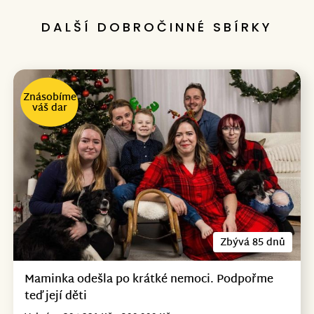
DALŠÍ DOBROČINNÉ SBÍRKY
Znásobíme
váš dar
Zbývá 85 dnů
Maminka odešla po krátké nemoci. Podpořme
teď její děti