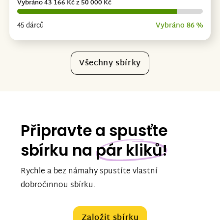
Vybráno 43 166 Kč z 50 000 Kč
45 dárců
Vybráno 86 %
Všechny sbírky
Připravte a spusťte
sbírku na
pár kliků!
Rychle a bez námahy spustíte vlastní
dobročinnou sbírku.
Založit sbírku