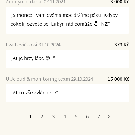
Anonymní dárce 07.11.2024
3 000 Kč
„Simonce i vám dvěma moc držíme pěsti! Kdyby
cokoli, ozvěte se, Lukyn rád pomůže 🤭. NZ“
Eva Levíčková 31.10.2024
373 Kč
„Ať je brzy lépe 😊. “
UUcloud & monitoring team 29.10.2024
15 000 Kč
„Ať to vše zvládnete“
1
2
3
4
5
6
7
Poslední