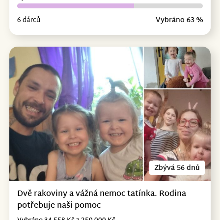
6 dárců
Vybráno 63 %
Zbývá 56 dnů
Dvě rakoviny a vážná nemoc tatínka. Rodina
potřebuje naši pomoc