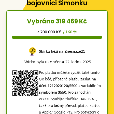
bojovnici Simonku
Vybráno 319 469 Kč
z 200 000 Kč
/ 160 %
Sbírka běží na Znesnáze21
Sbírka byla ukončena 22. ledna 2025
Pro platbu můžete využít také tento
QR kód, případně platbu zaslat
na
účet 1212020120/5500
s
variabilním
symbolem 3550
. Pro zanechání
vzkazu využijte tlačítko DAROVAT,
také pro běžný převod, platbu kartou
a Apple/ Google Pay. Pro potvrzení o