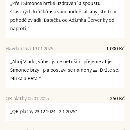
„Přeji Simonce brzké uzdravení a spoustu
šťastných krůčků ♥️ a vám hodně sil, aby jste to v
pohodě zvládli. Babička od Adámka Červenky od
naproti.“
Havrlantovi 19.01.2025
1 000 Kč
„Ahoj Vlado, vůbec jsme netušili...přejeme ať je
Simonce brzy lip a postaví se na nohy 🙏. Držte se.
Mirka a Peta “
QR platby 05.01.2025
250 Kč
„QR platby 23.12.2024 - 2.1.2025“