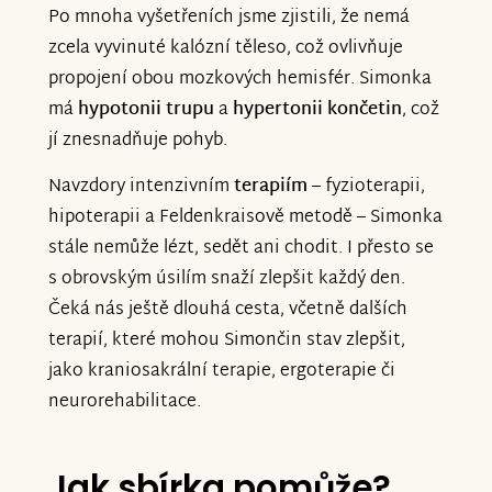
Po mnoha vyšetřeních jsme zjistili, že nemá
zcela vyvinuté kalózní těleso, což ovlivňuje
propojení obou mozkových hemisfér. Simonka
má
hypotonii trupu
a
hypertonii končetin
, což
jí znesnadňuje pohyb.
Navzdory intenzivním
terapiím
– fyzioterapii,
hipoterapii a Feldenkraisově metodě – Simonka
stále nemůže lézt, sedět ani chodit. I přesto se
s obrovským úsilím snaží zlepšit každý den.
Čeká nás ještě dlouhá cesta, včetně dalších
terapií, které mohou Simončin stav zlepšit,
jako kraniosakrální terapie, ergoterapie či
neurorehabilitace.
Jak sbírka pomůže?