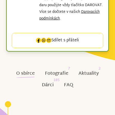
daru použijte vždy tlačítko DAROVAT.
Více se dočtete v našich
Darovacích
podmínkách
.
Sdílet s přáteli
7
2
O sbírce
Fotografie
Aktuality
185
Dárci
FAQ