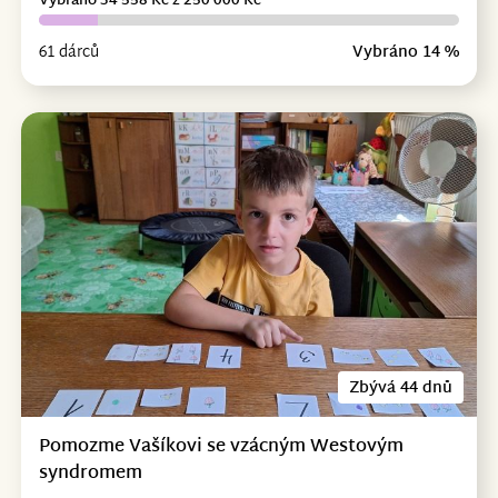
Vybráno 34 558 Kč z 250 000 Kč
61 dárců
Vybráno 14 %
Zbývá 44 dnů
Pomozme Vašíkovi se vzácným Westovým
syndromem