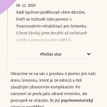
Bohužel kvůli hypotonii je většina
09. 12. 2024
pohybů, které vykonává, v nedostatečné
Rádi bychom poděkovali všem dárcům,
kvalitě a je potřeba s ní neustále cvičit a
kteří se rozhodli nám pomoci s
korigovat. I tak nám ale každý tento
financováním rehabilitací pro Simonku.
posun ve vývoji dělá obrovskou radost.
Cílové částky jsme dosáhli až nečekaně
rychle a jsme za to moc vděční.
Z vyšetření v nemocnici jí byla zjištěna
forma epilepsie a také se začínají
Od uspořádání sbírky Simonka dokončila
Přečíst více
objevovat problémy s kyčlemi a
pobyt v lázních s malým pokrokem - více
nožičkama. Z toho důvodu jí budeme
využívá pravou ručičku, posunula se
muset pořídit vertikalizační stojan a
Obracíme se na vás s prosbou o pomoc pro naši
dopředu také mentálně a každý den se ji
ortézy.
dceru Simonku, které je 14 měsíců a čelí
snažíme naučit lézt. Na příští rok už
závažným zdravotním komplikacím. Po
máme z vašich příspěvků naplánované
I přes tuto nepřízeň osudu je Simonka
narození se jevila jako zdravé miminko, ale
neurorehabilitace, fyzioterapie a
veselá a zvědavá holčička a my pevně
postupně se ukázalo, že její
psychomotorický
Feldenkrais metodu. Ještě jednou moc