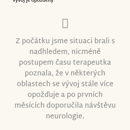
vývoj je opožděný
.
věříme, že jednou dožene vrstevníky
děkujeme.
mentálně i fyzicky.
Vladimír Krček
Z počátku jsme situaci brali s
nadhledem, nicméně
postupem času terapeutka
poznala, že v některých
oblastech se vývoj stále více
opožďuje a po prvních
měsících doporučila návštěvu
neurologie.