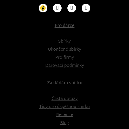
Pro dárce
Sbírky
Ukončené sbírky
Pro firmy
Darovací podmínky
Zakládám sbírku
Časté dotazy
Tipy pro úspěšnou sbírku
Recenze
Blog