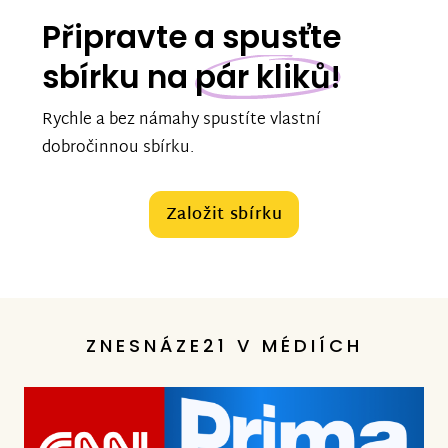
Připravte a spusťte
sbírku na
pár kliků!
Rychle a bez námahy spustíte vlastní
dobročinnou sbírku.
Založit sbírku
ZNESNÁZE21 V MÉDIÍCH