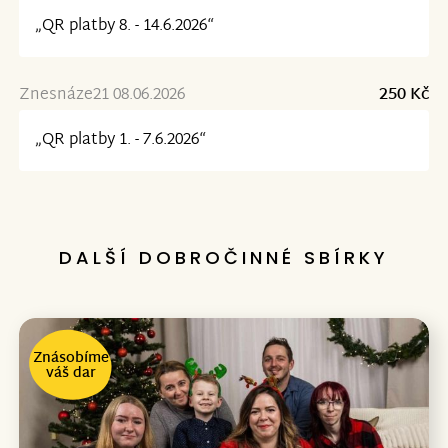
„QR platby 8. - 14.6.2026“
Znesnáze21 08.06.2026
250 Kč
„QR platby 1. - 7.6.2026“
DALŠÍ DOBROČINNÉ SBÍRKY
Znásobíme
váš dar