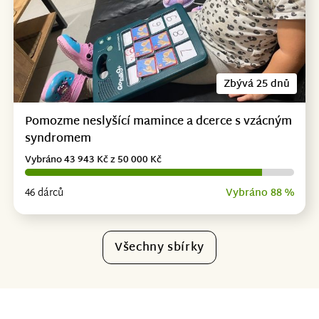
Zbývá 25 dnů
Pomozme neslyšící mamince a dcerce s vzácným
syndromem
Vybráno 43 943 Kč z 50 000 Kč
46 dárců
Vybráno 88 %
Všechny sbírky