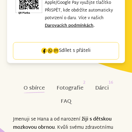
Apple/Google Pay využijte tlačítko
PŘISPĚT, kde obdržíte automaticky
potvrzení o daru. Více v našich
Darovacích podmínkách
.
Sdílet s přáteli
2
16
O sbírce
Fotografie
Dárci
FAQ
Jmenuji se Hana a od narození
žiji s dětskou
mozkovou obrnou
. Kvůli svému zdravotnímu