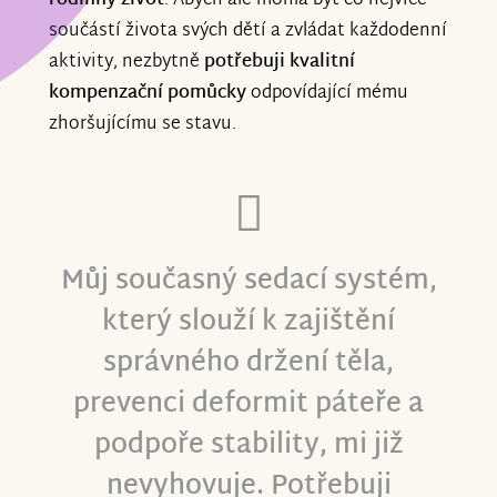
rodinný život
. Abych ale mohla být co nejvíce
součástí života svých dětí a zvládat každodenní
aktivity, nezbytně
potřebuji kvalitní
kompenzační pomůcky
odpovídající mému
zhoršujícímu se stavu.
Můj současný sedací systém,
který slouží k zajištění
správného držení těla
,
prevenci deformit páteře
a
podpoře stability,
mi již
nevyhovuje. Potřebuji