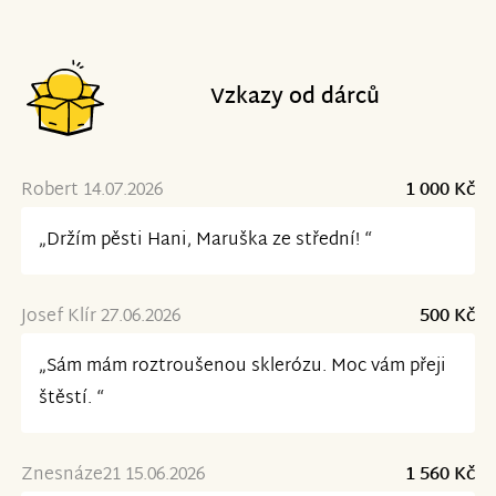
Vzkazy od dárců
Robert 14.07.2026
1 000 Kč
„Držím pěsti Hani, Maruška ze střední! “
Josef Klír 27.06.2026
500 Kč
„Sám mám roztroušenou sklerózu. Moc vám přeji
štěstí. “
Znesnáze21 15.06.2026
1 560 Kč