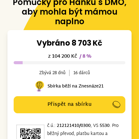
Pomůcky pro Hanku s DMO,
aby mohla být mámou
naplno
Vybráno 8 703 Kč
z 104 200 Kč
/ 8 %
Zbývá 28 dnů
16 dárců
Sbírka běží na Znesnáze21
Přispět na sbírku
č.ú.:
212121410/0300
, VS
5530
. Pro
běžný převod, platbu kartou a